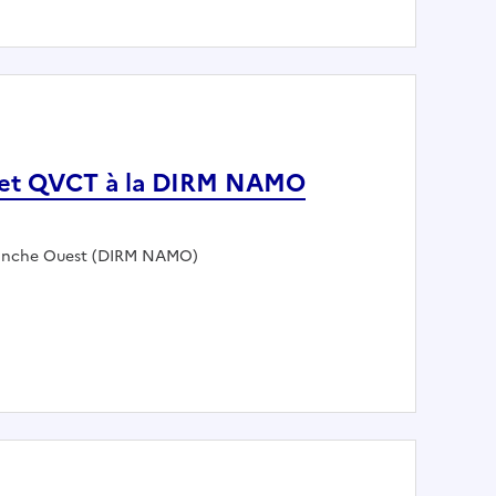
S et QVCT à la DIRM NAMO
 Manche Ouest (DIRM NAMO)
des RPS et QVCT à la DIRM NAMO