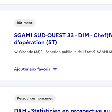
Bâtiment
SGAMI SUD-OUEST 33 - DIM - Chef(fe
d'opération (ST)
Localisation :
Gironde
(33)
Fonction publique :
Fonction publique de l'État
Employeu
SGAMI S
Ajouter aux favoris
: SGAMI S
Ressources humaines
DRH - Statisticien en prospective au 