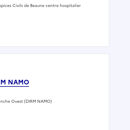
loyeur :
pices Civils de Beaune centre hospitalier
turation DRM - H/F
DIRM NAMO
 Manche Ouest (DIRM NAMO)
 à la DIRM NAMO