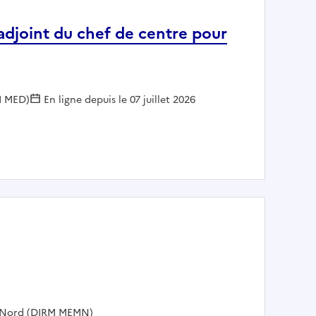
djoint du chef de centre pour
M MED)
En ligne depuis le 07 juillet 2026
MED adjoint du chef de centre pour le contrôle par l'Etat 
du Nord (DIRM MEMN)