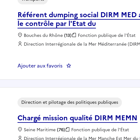
Référent dumping social DIRM MED a
le contrôle par l'Etat du
Localisation :
Bouches du Rhône
(13)
Fonction publique :
Fonction publique de l'État
Employeur :
Direction Interrégionale de la Mer Méditerranée (DIR
Ajouter aux favoris
: Référent dumping social DIRM 
Direction et pilotage des politiques publiques
Chargé mission qualité DIRM MEMN
Localisation :
Seine Maritime
(76)
Fonction publique :
Fonction publique de l'État
Employeur :
Direction Interrégionale de la Mer Manche Est Mer 