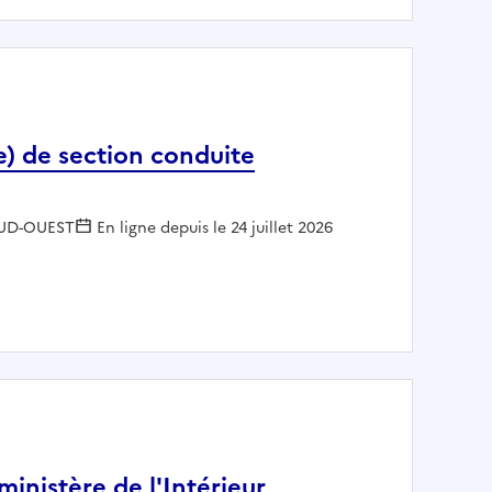
) de section conduite
r :
UD-OUEST
En ligne depuis le 24 juillet 2026
UD-OUEST 33 - DIM - Chef(fe) de section conduite d'opération (ST)
ministère de l'Intérieur