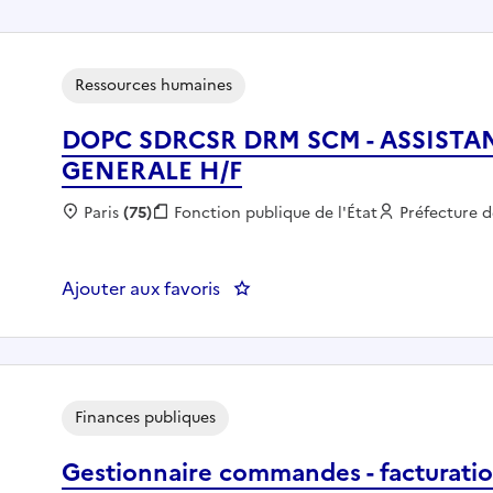
Ressources humaines
DOPC SDRCSR DRM SCM - ASSISTA
GENERALE H/F
Localisation :
Paris
(75)
Fonction publique :
Fonction publique de l'État
Employeur :
Préfecture d
Ajouter aux favoris
: DOPC SDRCSR DRM SCM - AS
Finances publiques
Gestionnaire commandes - facturati