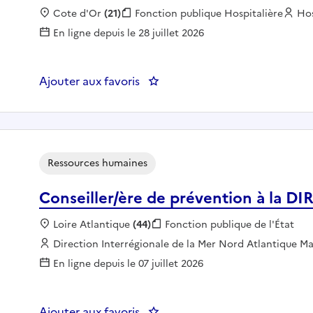
Localisation :
Cote d'Or
(21)
Fonction publique :
Fonction publique Hospitalière
Emp
Hos
En ligne depuis le 28 juillet 2026
Ajouter aux favoris
: Gestionnaire commandes - fac
Ressources humaines
Conseiller/ère de prévention à la 
Localisation :
Loire Atlantique
(44)
Fonction publique :
Fonction publique de l'État
Employeur :
Direction Interrégionale de la Mer Nord Atlantique
En ligne depuis le 07 juillet 2026
Ajouter aux favoris
: Conseiller/ère de prévention