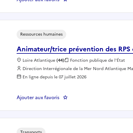
Ressources humaines
Animateur/trice prévention des RP
Localisation :
Loire Atlantique
(44)
Fonction publique :
Fonction publique de l'État
Employeur :
Direction Interrégionale de la Mer Nord Atlantique
En ligne depuis le 07 juillet 2026
Ajouter aux favoris
: Animateur/trice prévention 
Transports