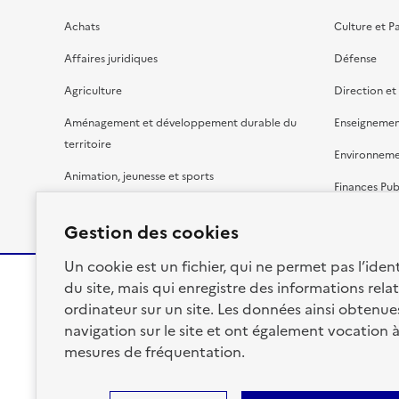
Achats
Culture et P
Affaires juridiques
Défense
Agriculture
Direction et
Aménagement et développement durable du
Enseignemen
territoire
Environnem
Animation, jeunesse et sports
Finances Pub
Bâtiment
Gestion budg
Gestion des cookies
Un cookie est un fichier, qui ne permet pas l’identi
du site, mais qui enregistre des informations relat
ordinateur sur un site. Les données ainsi obtenues 
RÉPUBLIQUE
navigation sur le site et ont également vocation 
FRANÇAISE
mesures de fréquentation.