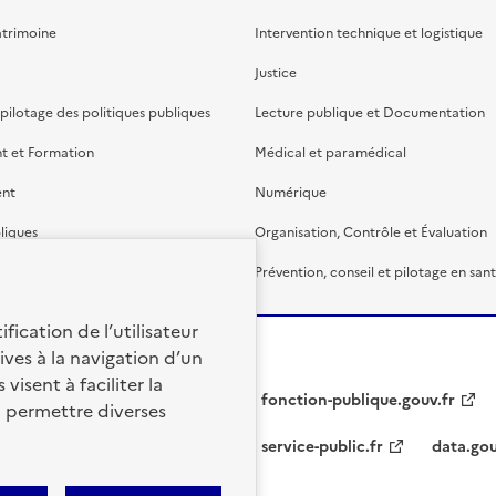
atrimoine
Intervention technique et logistique
Justice
 pilotage des politiques publiques
Lecture publique et Documentation
t et Formation
Médical et paramédical
ent
Numérique
liques
Organisation, Contrôle et Évaluation
étaire et financière
Prévention, conseil et pilotage en san
fication de l’utilisateur
ives à la navigation d’un
visent à faciliter la
fonction-publique.gouv.fr
à permettre diverses
service-public.fr
data.gou