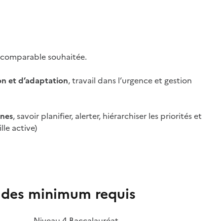
e comparable souhaitée.
on et d’adaptation
, travail dans l’urgence et gestion
gnes
, savoir planifier, alerter, hiérarchiser les priorités et
lle active)
udes minimum requis
Niveau 4 Baccalauréat