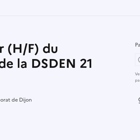
r (H/F) du
Pa
 de la DSDEN 21
Ve
pa
r :
orat de Dijon
L