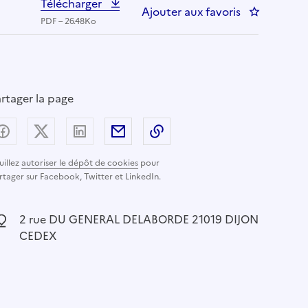
Télécharger
Ajouter aux favoris
: Assistant 
PDF – 26.48Ko
rtager la page
Partager sur Facebook
Partager sur X (anciennement Twitter) - nouvelle
Partager sur LinkedIn
Partager par email
Copier dans le presse-pap
uillez
autoriser le dépôt de cookies
pour
rtager sur Facebook, Twitter et LinkedIn.
ocalisation :
2 rue DU GENERAL DELABORDE 21019 DIJON
CEDEX