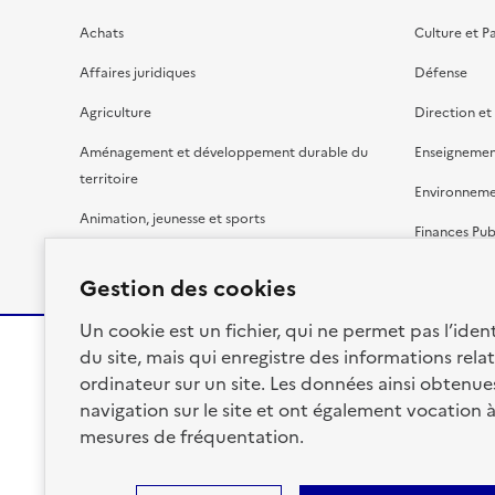
Achats
Culture et P
Affaires juridiques
Défense
Agriculture
Direction et
Aménagement et développement durable du
Enseignemen
territoire
Environnem
Animation, jeunesse et sports
Finances Pub
Bâtiment
Gestion budg
Gestion des cookies
Un cookie est un fichier, qui ne permet pas l’identi
du site, mais qui enregistre des informations relat
ordinateur sur un site. Les données ainsi obtenues 
RÉPUBLIQUE
navigation sur le site et ont également vocation 
FRANÇAISE
mesures de fréquentation.