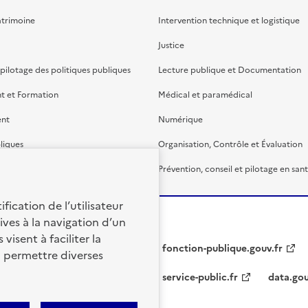
atrimoine
Intervention technique et logistique
Justice
 pilotage des politiques publiques
Lecture publique et Documentation
t et Formation
Médical et paramédical
ent
Numérique
liques
Organisation, Contrôle et Évaluation
étaire et financière
Prévention, conseil et pilotage en san
fication de l’utilisateur
ives à la navigation d’un
visent à faciliter la
fonction-publique.gouv.fr
à permettre diverses
service-public.fr
data.gou