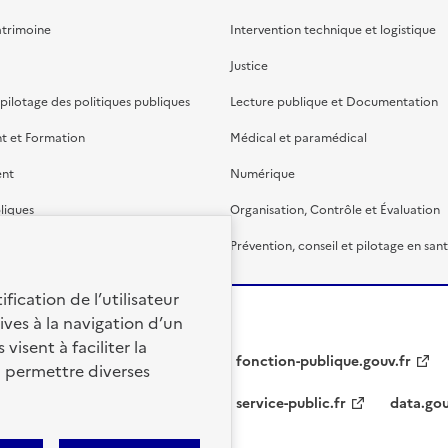
atrimoine
Intervention technique et logistique
Justice
 pilotage des politiques publiques
Lecture publique et Documentation
t et Formation
Médical et paramédical
ent
Numérique
liques
Organisation, Contrôle et Évaluation
étaire et financière
Prévention, conseil et pilotage en san
fication de l’utilisateur
ives à la navigation d’un
visent à faciliter la
fonction-publique.gouv.fr
à permettre diverses
service-public.fr
data.gou