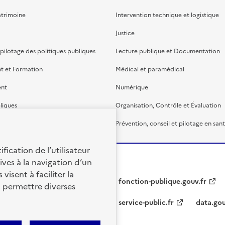
atrimoine
Intervention technique et logistique
Justice
 pilotage des politiques publiques
Lecture publique et Documentation
t et Formation
Médical et paramédical
ent
Numérique
liques
Organisation, Contrôle et Évaluation
étaire et financière
Prévention, conseil et pilotage en san
fication de l’utilisateur
ives à la navigation d’un
visent à faciliter la
fonction-publique.gouv.fr
à permettre diverses
service-public.fr
data.gou