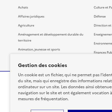
Achats
Culture et P
Affaires juridiques
Défense
Agriculture
Direction et
Aménagement et développement durable du
Enseignemen
territoire
Environnem
Animation, jeunesse et sports
Finances Pub
Bâtiment
Gestion budg
Gestion des cookies
Un cookie est un fichier, qui ne permet pas l’identi
du site, mais qui enregistre des informations relat
ordinateur sur un site. Les données ainsi obtenues 
RÉPUBLIQUE
navigation sur le site et ont également vocation 
FRANÇAISE
mesures de fréquentation.