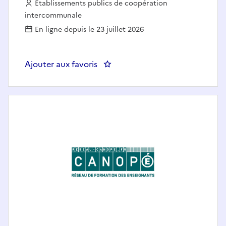
Employeur :
Etablissements publics de coopération
intercommunale
En ligne depuis le 23 juillet 2026
Ajouter aux favoris
: Assistant.e d'enseignement