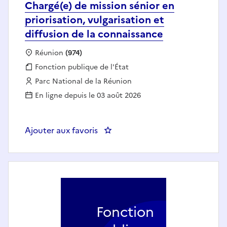
Chargé(e) de mission sénior en
priorisation, vulgarisation et
diffusion de la connaissance
Localisation :
Réunion
(974)
Fonction publique :
Fonction publique de l'État
Employeur :
Parc National de la Réunion
En ligne depuis le 03 août 2026
Ajouter aux favoris
: Chargé(e) de mission sénior en p
Fonction