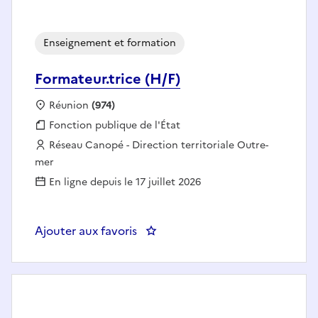
Enseignement et formation
Formateur.trice (H/F)
Localisation :
Réunion
(974)
Fonction publique :
Fonction publique de l'État
Employeur :
Réseau Canopé - Direction territoriale Outre-
mer
En ligne depuis le 17 juillet 2026
Ajouter aux favoris
: Formateur.trice (H/F)