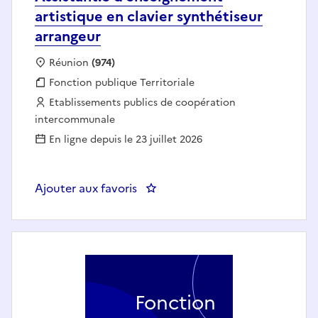
artistique en clavier synthétiseur
arrangeur
Localisation :
Réunion
(974)
Fonction publique :
Fonction publique Territoriale
Employeur :
Etablissements publics de coopération
intercommunale
En ligne depuis le 23 juillet 2026
Ajouter aux favoris
: Assistant.e d'enseignement arti
Fonction