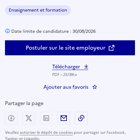
Enseignement et formation
Domaine :
Date limite de candidature : 30/08/2026
Postuler sur le site employeur
Télécharger
PDF – 25.18Ko
Ajouter aux favoris
: Enseignant(e) en Ar
Partager la page
Partager sur Facebook
Partager sur X (anciennement Twitter) - nouv
Partager sur LinkedIn
Partager par email
Copier dans le presse
Veuillez
autoriser le dépôt de cookies
pour partager sur Facebook,
Twitter et LinkedIn.