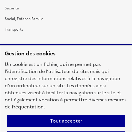
Sécurité
Social, Enfance Famille
Transports
Gestion des cookies
RÉPUBLIQUE
Un cookie est un fichier, qui ne permet pas
FRANÇAISE
l’identification de l’utilisateur du site, mais qui
enregistre des informations relatives à la navigation
d’un ordinateur sur un site. Les données ainsi
obtenues visent à faciliter la navigation sur le site et
fonction-publique.gouv.fr
legifrance.gouv.fr
ont également vocation à permettre diverses mesures
de fréquentation.
gouvernement.fr
service-public.fr
data.gouv.fr
Tout accepter
Plan du site
Accessibilité : totalement conforme