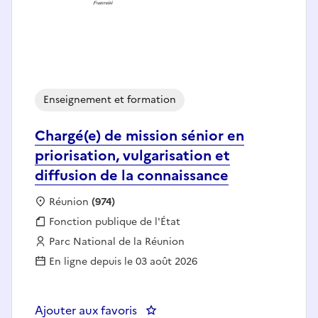
Enseignement et formation
Chargé(e) de mission sénior en
priorisation, vulgarisation et
diffusion de la connaissance
Localisation :
Réunion
(974)
Fonction publique :
Fonction publique de l'État
Employeur :
Parc National de la Réunion
En ligne depuis le 03 août 2026
Ajouter aux favoris
: Chargé(e) de mission sénior en p