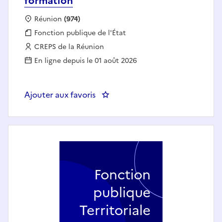
formation
Localisation :
Réunion
(974)
Fonction publique :
Fonction publique de l'État
Employeur :
CREPS de la Réunion
En ligne depuis le 01 août 2026
Ajouter aux favoris
: Secrétaire du département de 
Fonction
publique
Territoriale