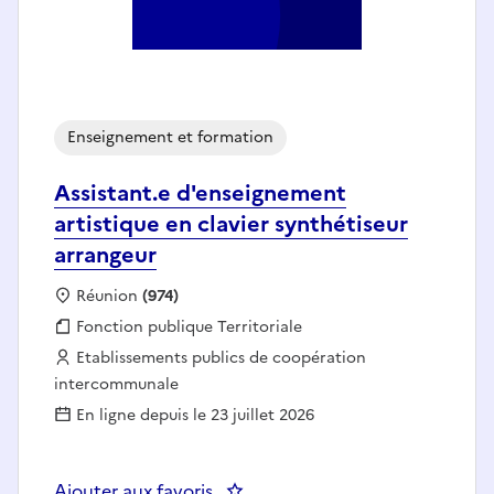
Enseignement et formation
Assistant.e d'enseignement
artistique en clavier synthétiseur
arrangeur
Localisation :
Réunion
(974)
Fonction publique :
Fonction publique Territoriale
Employeur :
Etablissements publics de coopération
intercommunale
En ligne depuis le 23 juillet 2026
Ajouter aux favoris
: Assistant.e d'enseignement arti