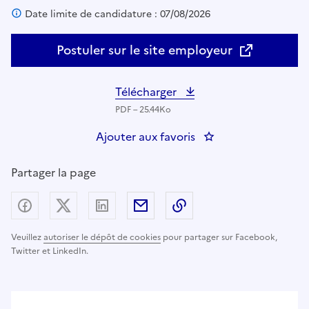
Date limite de candidature : 07/08/2026
Postuler sur le site employeur
Télécharger
PDF – 25.44Ko
Ajouter aux favoris
: ANIMATEUR TERRIT
Partager la page
Partager sur Facebook
Partager sur X (anciennement Twitter) - nouv
Partager sur LinkedIn
Partager par email
Copier dans le presse
Veuillez
autoriser le dépôt de cookies
pour partager sur Facebook,
Twitter et LinkedIn.