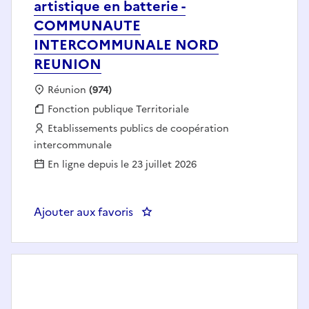
artistique en batterie -
COMMUNAUTE
INTERCOMMUNALE NORD
REUNION
Localisation :
Réunion
(974)
Fonction publique :
Fonction publique Territoriale
Employeur :
Etablissements publics de coopération
intercommunale
En ligne depuis le 23 juillet 2026
Ajouter aux favoris
: Assistant.e d'enseignement