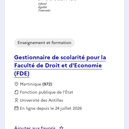
Enseignement et formation
Gestionnaire de scolarité pour la
Faculté de Droit et d'Economie
(FDE)
Localisation :
Martinique
(972)
Fonction publique :
Fonction publique de l'État
Employeur :
Université des Antilles
En ligne depuis le 24 juillet 2026
Ajouter aux favoris
: Gestionnaire de scolarité pour 