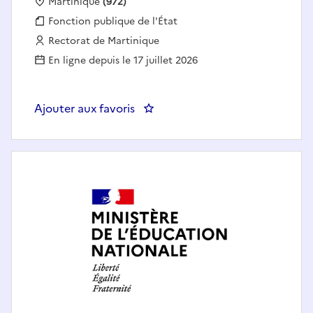
Localisation :
Martinique
(972)
Fonction publique :
Fonction publique de l'État
Employeur :
Rectorat de Martinique
En ligne depuis le 17 juillet 2026
Ajouter aux favoris
: Professeur en Maintenance des 