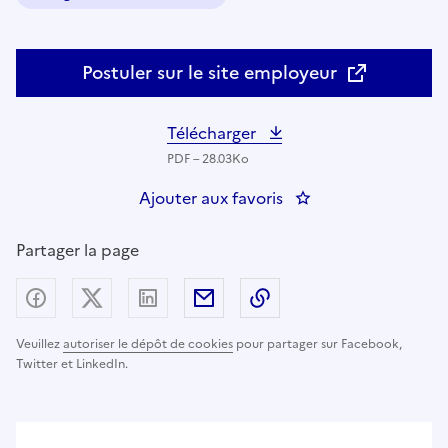
Domaine :
Postuler sur le site employeur
Télécharger
PDF – 28.03Ko
Ajouter aux favoris
: Professeur de Lett
Partager la page
Partager sur Facebook
Partager sur X (anciennement Twitter) - nouv
Partager sur LinkedIn
Partager par email
Copier dans le presse
Veuillez
autoriser le dépôt de cookies
pour partager sur Facebook,
Twitter et LinkedIn.