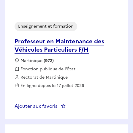
Enseignement et formation
Professeur en Maintenance des
Véhicules Particuliers F/H
Localisation :
Martinique
(972)
Fonction publique :
Fonction publique de l'État
Employeur :
Rectorat de Martinique
En ligne depuis le 17 juillet 2026
Ajouter aux favoris
: Professeur en Maintenance des V