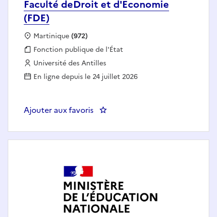
Faculté deDroit et d'Economie
(FDE)
Localisation :
Martinique
(972)
Fonction publique :
Fonction publique de l'État
Employeur :
Université des Antilles
En ligne depuis le 24 juillet 2026
Ajouter aux favoris
: Gestionnaire des examens pour 