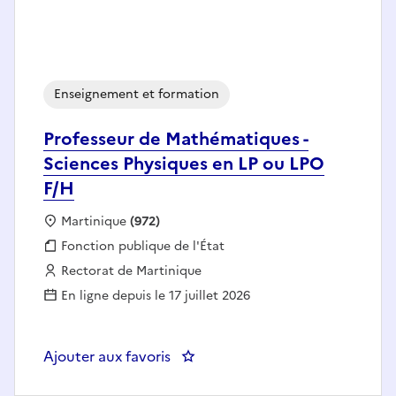
Enseignement et formation
Professeur de Mathématiques -
Sciences Physiques en LP ou LPO
F/H
Localisation :
Martinique
(972)
Fonction publique :
Fonction publique de l'État
Employeur :
Rectorat de Martinique
En ligne depuis le 17 juillet 2026
Ajouter aux favoris
: Professeur de Mathématiques -