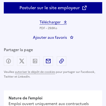
Postuler sur le site employeur
Télécharger
PDF – 29.6Ko
Ajouter aux favoris
: Professeur en Main
Partager la page
Partager sur Facebook
Partager sur X (anciennement Twitter) - nouv
Partager sur LinkedIn
Partager par email
Copier dans le presse
Veuillez
autoriser le dépôt de cookies
pour partager sur Facebook,
Twitter et LinkedIn.
Nature de l’emploi
Emploi ouvert uniquement aux contractuels