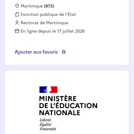
Localisation :
Martinique
(972)
Fonction publique :
Fonction publique de l'État
Employeur :
Rectorat de Martinique
En ligne depuis le 17 juillet 2026
Ajouter aux favoris
: Professeur en Maintenance des V