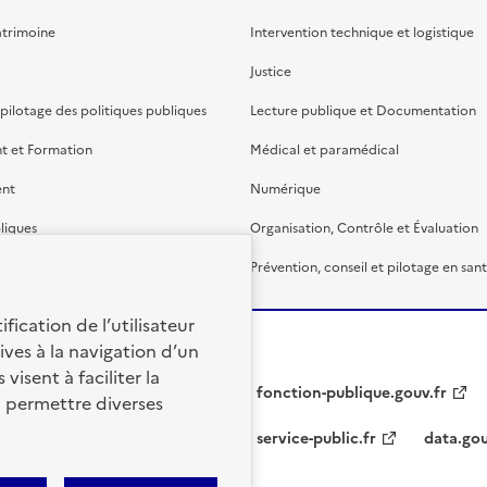
atrimoine
Intervention technique et logistique
Justice
 pilotage des politiques publiques
Lecture publique et Documentation
t et Formation
Médical et paramédical
ent
Numérique
liques
Organisation, Contrôle et Évaluation
étaire et financière
Prévention, conseil et pilotage en san
fication de l’utilisateur
ives à la navigation d’un
visent à faciliter la
fonction-publique.gouv.fr
à permettre diverses
service-public.fr
data.gou