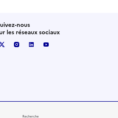
uivez-nous
ur les réseaux sociaux
X (anciennement Twitter)
instagram
linkedin
youtube
Recherche