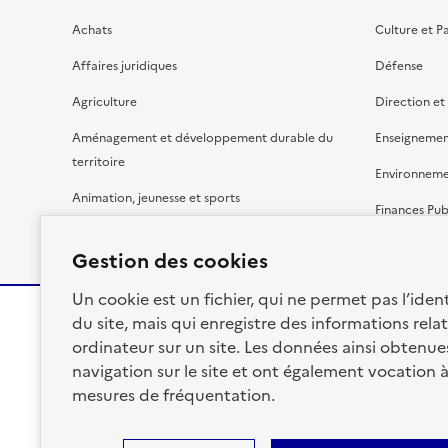
Achats
Culture et P
Affaires juridiques
Défense
Agriculture
Direction et
Aménagement et développement durable du
Enseignemen
territoire
Environnem
Animation, jeunesse et sports
Finances Pub
Bâtiment
Gestion budg
Gestion des cookies
Un cookie est un fichier, qui ne permet pas l’identi
du site, mais qui enregistre des informations relat
ordinateur sur un site. Les données ainsi obtenues 
RÉPUBLIQUE
navigation sur le site et ont également vocation 
FRANÇAISE
mesures de fréquentation.