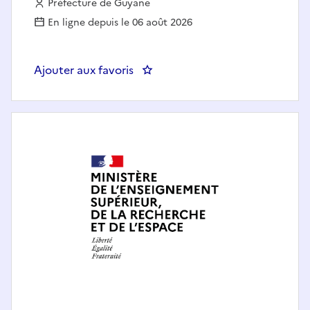
Employeur :
Préfecture de Guyane
En ligne depuis le 06 août 2026
Ajouter aux favoris
: Chef de pôle FPCA-DRF-Coopér