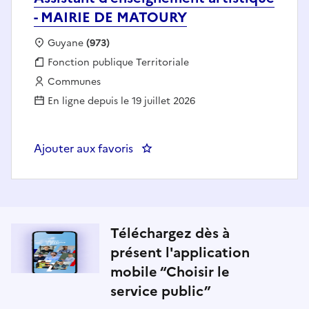
- MAIRIE DE MATOURY
Localisation :
Guyane
(973)
Fonction publique :
Fonction publique Territoriale
Employeur :
Communes
En ligne depuis le 19 juillet 2026
Ajouter aux favoris
: Assistant d'enseignement arti
Téléchargez dès à
présent l'application
mobile “Choisir le
service public”