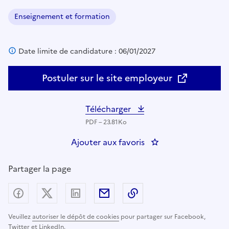
Enseignement et formation
Domaine :
Date limite de candidature : 06/01/2027
Postuler sur le site employeur
Télécharger
PDF – 23.81Ko
Ajouter aux favoris
: Enseignant(e) du 
Partager la page
Partager sur Facebook
Partager sur X (anciennement Twitter) - nouv
Partager sur LinkedIn
Partager par email
Copier dans le presse
Veuillez
autoriser le dépôt de cookies
pour partager sur Facebook,
Twitter et LinkedIn.