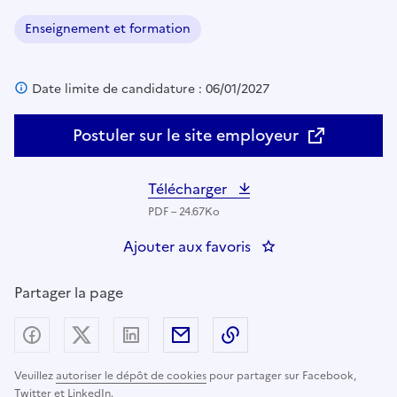
Enseignement et formation
Domaine :
Date limite de candidature : 06/01/2027
Postuler sur le site employeur
Télécharger
PDF – 24.67Ko
Ajouter aux favoris
: Enseignant(e) du 
Partager la page
Partager sur Facebook
Partager sur X (anciennement Twitter) - nouv
Partager sur LinkedIn
Partager par email
Copier dans le presse
Veuillez
autoriser le dépôt de cookies
pour partager sur Facebook,
Twitter et LinkedIn.