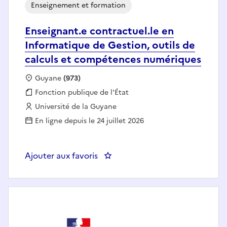
Enseignement et formation
Enseignant.e contractuel.le en
Informatique de Gestion, outils de
calculs et compétences numériques
Localisation :
Guyane
(973)
Fonction publique :
Fonction publique de l'État
Employeur :
Université de la Guyane
En ligne depuis le 24 juillet 2026
Ajouter aux favoris
: Enseignant.e contractuel.le en