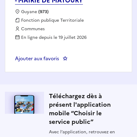
- MAIRIE DE MATOURY
Localisation :
Guyane
(973)
Fonction publique :
Fonction publique Territoriale
Employeur :
Communes
En ligne depuis le 19 juillet 2026
Ajouter aux favoris
: Assistant d'enseignement arti
Téléchargez dès à
présent l'application
mobile “Choisir le
service public”
Avec l’application, retrouvez en