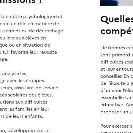
Quelle
ur bien-être psychologique et
xerce un rôle en matière de
compét
stissement ou de décrochage
iculière aux élèves en
ique ou en situation de
De bonnes capa
t, il favorise leur réussite
sont primordia
age.
difficultés sco
et leur entoura
t analyse les
conseiller. En 
ge avec les équipes
de l’écoute ai
eurs, assistant de service
d’amener l’élè
ltés scolaires des élèves,
essentielle tan
utions aux difficultés
éducative. Aus
t les familles en leur
proposer un su
ns de leurs enfants.
Pour exercer c
ion, développement et
est nécessaire.