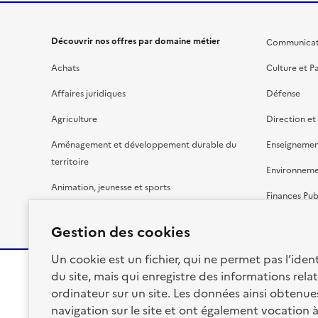
Découvrir nos offres par domaine métier
Communicat
Achats
Culture et P
Affaires juridiques
Défense
Agriculture
Direction et
Aménagement et développement durable du
Enseignemen
territoire
Environnem
Animation, jeunesse et sports
Finances Pub
Bâtiment
Gestion budg
Gestion des cookies
Un cookie est un fichier, qui ne permet pas l’identi
du site, mais qui enregistre des informations relat
ordinateur sur un site. Les données ainsi obtenues 
RÉPUBLIQUE
navigation sur le site et ont également vocation 
FRANÇAISE