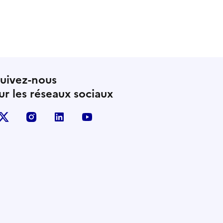
uivez-nous
ur les réseaux sociaux
X (anciennement Twitter)
instagram
linkedin
youtube