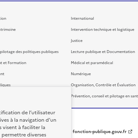
ion
International
atrimoine
Intervention technique et logistique
Justice
 pilotage des politiques publiques
Lecture publique et Documentation
t et Formation
Médical et paramédical
ent
Numérique
liques
Organisation, Contrôle et Évaluation
étaire et financière
Prévention, conseil et pilotage en san
fication de l’utilisateur
ives à la navigation d’un
visent à faciliter la
fonction-publique.gouv.fr
à permettre diverses