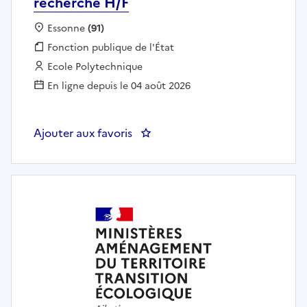
recherche H/F
Localisation :
Essonne
(91)
Fonction publique :
Fonction publique de l'État
Employeur :
Ecole Polytechnique
En ligne depuis le 04 août 2026
Ajouter aux favoris
: Ingénieur / Ingénieure d'affair