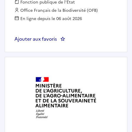
Fonction publique :
Fonction publique de l'État
Employeur :
Office Français de la Biodiversité (OFB)
En ligne depuis le 06 août 2026
Ajouter aux favoris
: Directeur des relations europée