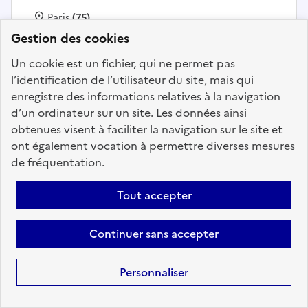
Localisation :
Paris
(75)
Gestion des cookies
Fonction publique :
Fonction publique de l'État
Employeur :
Direction générale des relations internationales
Un cookie est un fichier, qui ne permet pas
et de la stratégie (DGRIS)
l’identification de l’utilisateur du site, mais qui
En ligne depuis le 04 août 2026
enregistre des informations relatives à la navigation
d’un ordinateur sur un site. Les données ainsi
obtenues visent à faciliter la navigation sur le site et
Ajouter aux favoris
: Chargé de mission Désarmement
ont également vocation à permettre diverses mesures
de fréquentation.
Tout accepter
Précédent
1
2
3
4
5
6
20
Suivant
Continuer sans accepter
Aller à la page
Personnaliser