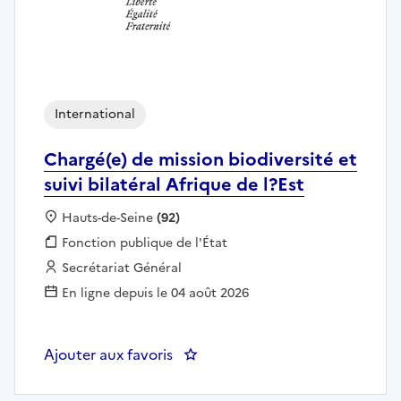
International
Chargé(e) de mission biodiversité et
suivi bilatéral Afrique de l?Est
Localisation :
Hauts-de-Seine
(92)
Fonction publique :
Fonction publique de l'État
Employeur :
Secrétariat Général
En ligne depuis le 04 août 2026
Ajouter aux favoris
: Chargé(e) de mission biodiversit