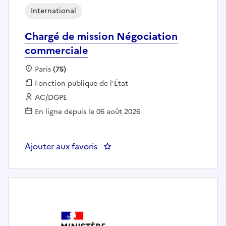
International
Chargé de mission Négociation
commerciale
Localisation :
Paris
(75)
Fonction publique :
Fonction publique de l'État
Employeur :
AC/DGPE
En ligne depuis le 06 août 2026
Ajouter aux favoris
: Chargé de mission Négociatio