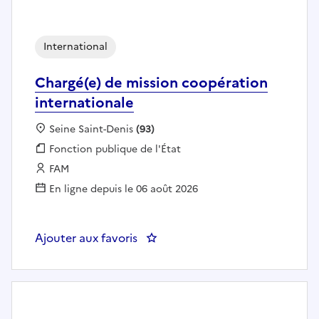
International
Chargé(e) de mission coopération
internationale
Localisation :
Seine Saint-Denis
(93)
Fonction publique :
Fonction publique de l'État
Employeur :
FAM
En ligne depuis le 06 août 2026
Ajouter aux favoris
: Chargé(e) de mission coopérati