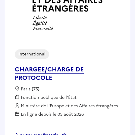
International
CHARGEE/CHARGE DE
PROTOCOLE
Localisation :
Paris
(75)
Fonction publique :
Fonction publique de l'État
Employeur :
Ministère de l'Europe et des Affaires étrangères
En ligne depuis le 05 août 2026
Ajouter aux favoris
: CHARGEE/CHARGE DE PROTO