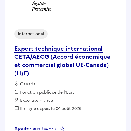
International
Expert technique international
CETA/AECG (Accord économique
et commercial global UE-Canada)
(H/F)
Localisation :
Canada
Fonction publique :
Fonction publique de l'État
Employeur :
Expertise France
En ligne depuis le 04 août 2026
Ajouter aux favoris
: Expert technique internation