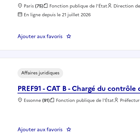
Localisation :
Paris
(75)
Fonction publique :
Fonction publique de l'État
Employeur :
Direction de
En ligne depuis le 21 juillet 2026
Ajouter aux favoris
: Consultant juridique (F/H)
Affaires juridiques
PREF91 - CAT B - Chargé du contrôle d
Localisation :
Essonne
(91)
Fonction publique :
Fonction publique de l'État
Employeu
Préfectur
Ajouter aux favoris
: PREF91 - CAT B - Chargé du con