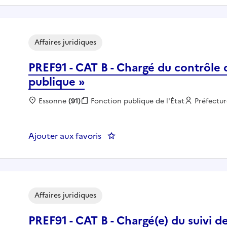
Affaires juridiques
PREF91 - CAT B - Chargé du contrôle 
publique »
Localisation :
Essonne
(91)
Fonction publique :
Fonction publique de l'État
Employeu
Préfectur
Ajouter aux favoris
: PREF91 - CAT B - Chargé du con
Affaires juridiques
PREF91 - CAT B - Chargé(e) du suivi d