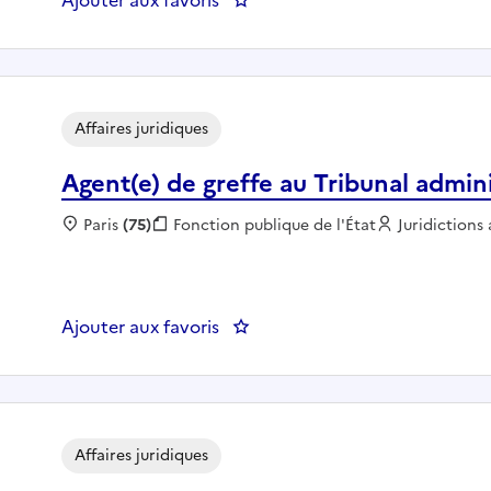
Affaires juridiques
Agent(e) de greffe au Tribunal admini
Localisation :
Paris
(75)
Fonction publique :
Fonction publique de l'État
Employeur :
Juridictions
Ajouter aux favoris
: Agent(e) de greffe au Tribunal 
Affaires juridiques