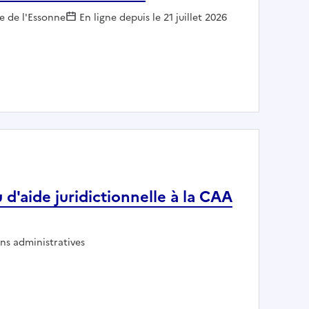
r :
e de l'Essonne
En ligne depuis le 21 juillet 2026
suivi de l'intercommunalité
 d'aide juridictionnelle à la CAA
r :
ons administratives
Bureau d'aide juridictionnelle à la CAA de Versailles