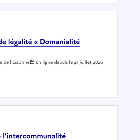
de légalité « Domanialité
r :
e de l'Essonne
En ligne depuis le 21 juillet 2026
trôle de légalité « Domanialité publique »
e l'intercommunalité