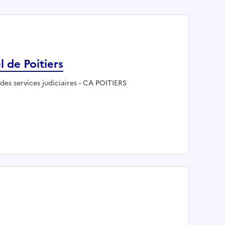
l de Poitiers
 :
des services judiciaires - CA POITIERS
 d'appel de Poitiers