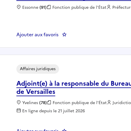
Localisation :
Essonne
(91)
Fonction publique :
Fonction publique de l'État
Employeu
Préfectur
Ajouter aux favoris
: PREF91 - CAT B - Chargé(e) du 
Affaires juridiques
Adjoint(e) à la responsable du Bureau
de Versailles
Localisation :
Yvelines
(78)
Fonction publique :
Fonction publique de l'État
Employeu
Juridicti
En ligne depuis le 21 juillet 2026
Ajouter aux favoris
: Adjoint(e) à la responsable du 