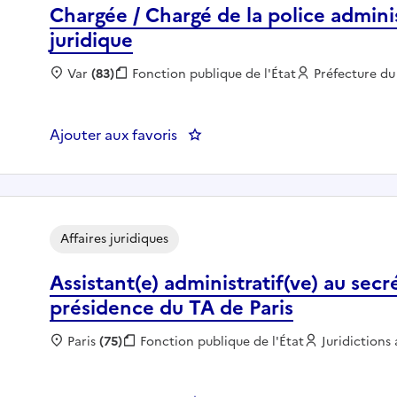
Chargée / Chargé de la police admini
juridique
Localisation :
Var
(83)
Fonction publique :
Fonction publique de l'État
Employeur :
Préfecture du
Ajouter aux favoris
: Chargée / Chargé de la police 
Affaires juridiques
Assistant(e) administratif(ve) au secré
présidence du TA de Paris
Localisation :
Paris
(75)
Fonction publique :
Fonction publique de l'État
Employeur :
Juridictions