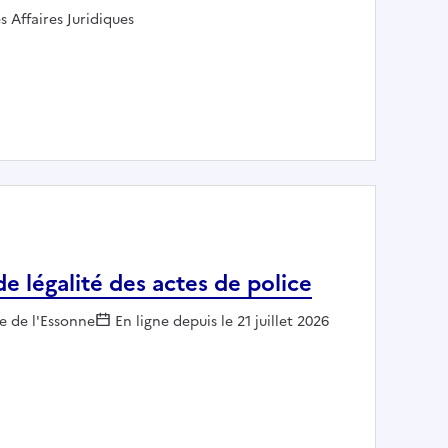
s Affaires Juridiques
e légalité des actes de police
r :
e de l'Essonne
En ligne depuis le 21 juillet 2026
trôle de légalité des actes de police