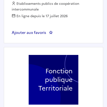
Employeur :
Etablissements publics de coopération
intercommunale
En ligne depuis le 17 juillet 2026
Ajouter aux favoris
: UN(E) CHARGÉ(E) DE COMMU
Fonction
publique
Territoriale