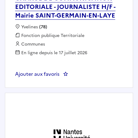
EDITORIALE - JOURNALISTE H/F -
Mairie SAINT-GERMAIN-EN-LAYE
Localisation :
Yvelines
(78)
Fonction publique :
Fonction publique Territoriale
Employeur :
Communes
En ligne depuis le 17 juillet 2026
Ajouter aux favoris
: CHARGE DE COMMUNICATION E