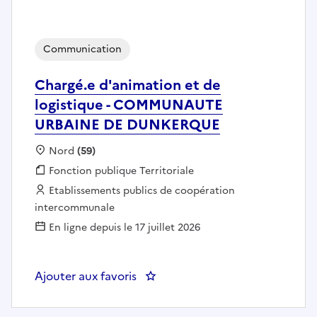
Communication
Chargé.e d'animation et de
logistique - COMMUNAUTE
URBAINE DE DUNKERQUE
Localisation :
Nord
(59)
Fonction publique :
Fonction publique Territoriale
Employeur :
Etablissements publics de coopération
intercommunale
En ligne depuis le 17 juillet 2026
Ajouter aux favoris
: Chargé.e d'animation et de