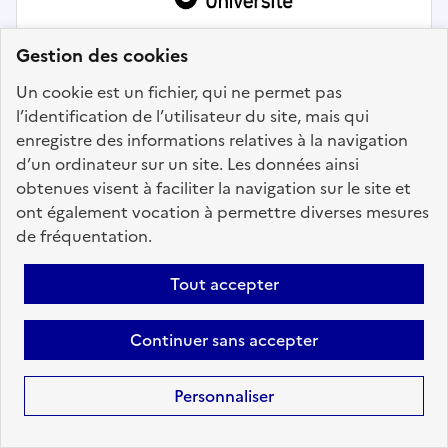
Gestion des cookies
Un cookie est un fichier, qui ne permet pas
l’identification de l’utilisateur du site, mais qui
enregistre des informations relatives à la navigation
d’un ordinateur sur un site. Les données ainsi
Communication
obtenues visent à faciliter la navigation sur le site et
ont également vocation à permettre diverses mesures
Chargé.e de communication
de fréquentation.
Localisation :
Loire Atlantique
(44)
Tout accepter
Fonction publique :
Fonction publique de l'État
Employeur :
Nantes Université
Continuer sans accepter
En ligne depuis le 16 juillet 2026
Personnaliser
Ajouter aux favoris
: Chargé.e de communication