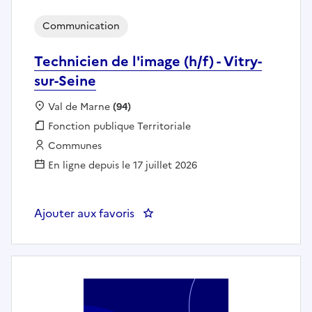
Communication
Technicien de l'image (h/f) - Vitry-
sur-Seine
Localisation :
Val de Marne
(94)
Fonction publique :
Fonction publique Territoriale
Employeur :
Communes
En ligne depuis le 17 juillet 2026
Ajouter aux favoris
: Technicien de l'image (h/f) - Vit