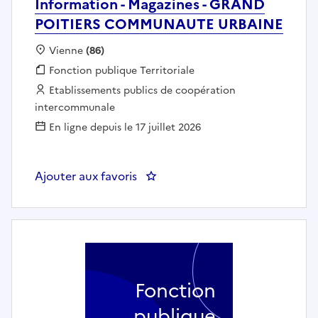
Information - Magazines - GRAND
POITIERS COMMUNAUTE URBAINE
Localisation :
Vienne
(86)
Fonction publique :
Fonction publique Territoriale
Employeur :
Etablissements publics de coopération
intercommunale
En ligne depuis le 17 juillet 2026
Ajouter aux favoris
: Un ou Une Responsable du Pô
Fonction
publique