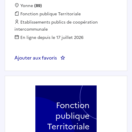
Localisation :
Yonne
(89)
Fonction publique :
Fonction publique Territoriale
Employeur :
Etablissements publics de coopération
intercommunale
En ligne depuis le 17 juillet 2026
Ajouter aux favoris
: Chargé(e) de communication inst
Fonction
publique
Territoriale