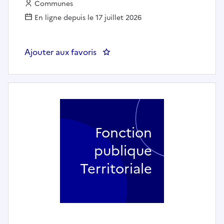
Employeur :
Communes
En ligne depuis le 17 juillet 2026
Ajouter aux favoris
: Graphiste, Photographe et vidé
Fonction
publique
Territoriale