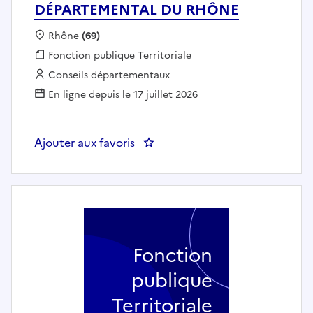
DÉPARTEMENTAL DU RHÔNE
Localisation :
Rhône
(69)
Fonction publique :
Fonction publique Territoriale
Employeur :
Conseils départementaux
En ligne depuis le 17 juillet 2026
Ajouter aux favoris
: Iconographe - CONSEIL DÉP
Fonction
publique
Territoriale