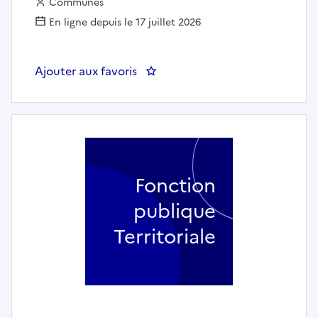
Employeur :
Communes
En ligne depuis le 17 juillet 2026
Ajouter aux favoris
: chargé de communication spé
Fonction
publique
Territoriale