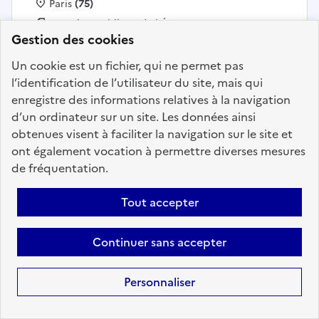
Localisation :
Paris
(75)
Fonction publique :
Fonction publique de l'État
Gestion des cookies
Employeur :
Direction Générale de la Santé (DGS)
En ligne depuis le 30 juillet 2026
Un cookie est un fichier, qui ne permet pas
l’identification de l’utilisateur du site, mais qui
enregistre des informations relatives à la navigation
Ajouter aux favoris
: Conseiller/ conseillère expert/e
d’un ordinateur sur un site. Les données ainsi
obtenues visent à faciliter la navigation sur le site et
ont également vocation à permettre diverses mesures
de fréquentation.
Précédent
1
21
22
23
24
25
26
27
200
Suivant
Tout accepter
Aller à la page
Continuer sans accepter
Personnaliser