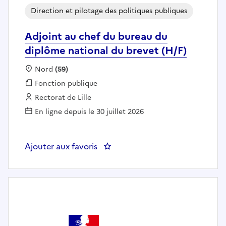
Direction et pilotage des politiques publiques
Adjoint au chef du bureau du
diplôme national du brevet (H/F)
Localisation :
Nord
(59)
Fonction publique :
Fonction publique
Employeur :
Rectorat de Lille
En ligne depuis le 30 juillet 2026
Ajouter aux favoris
: Adjoint au chef du bureau du d