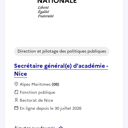
Direction et pilotage des politiques publiques
Secrétaire général(e) d'académie -
Nice
Localisation :
Alpes Maritimes
(06)
Fonction publique :
Fonction publique
Employeur :
Rectorat de Nice
En ligne depuis le 30 juillet 2026
Ajouter aux favoris
: Secrétaire général(e) d'académi