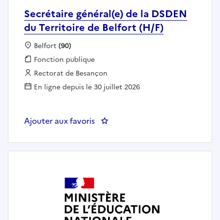
Secrétaire général(e) de la DSDEN
du Territoire de Belfort (H/F)
Localisation :
Belfort
(90)
Fonction publique :
Fonction publique
Employeur :
Rectorat de Besançon
En ligne depuis le 30 juillet 2026
Ajouter aux favoris
: Secrétaire général(e) de la DSDE