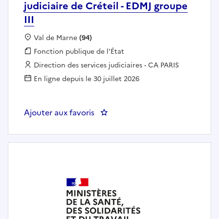
judiciaire de Créteil - EDMJ groupe
III
Localisation :
Val de Marne
(94)
Fonction publique :
Fonction publique de l'État
Employeur :
Direction des services judiciaires - CA PARIS
En ligne depuis le 30 juillet 2026
Ajouter aux favoris
: Directeur de greffe du tribunal 