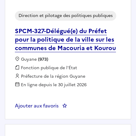
Direction et pilotage des politiques publiques
SPCM-327-Délégué(e) du Préfet
pour la politique de la ville sur les
communes de Macouria et Kourou
Localisation :
Guyane
(973)
Fonction publique :
Fonction publique de l'État
Employeur :
Préfecture de la région Guyane
En ligne depuis le 30 juillet 2026
Ajouter aux favoris
: SPCM-327-Délégué(e) du Préfet 