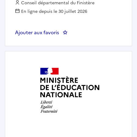
Employeur :
Conseil départemental du Finistère
En ligne depuis le 30 juillet 2026
Ajouter aux favoris
: Directeur adjoint du CDEF