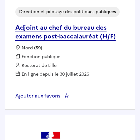
Direction et pilotage des politiques publiques
Adjoint au chef du bureau des
examens post-baccalauréat (H/F)
Localisation :
Nord
(59)
Fonction publique :
Fonction publique
Employeur :
Rectorat de Lille
En ligne depuis le 30 juillet 2026
Ajouter aux favoris
: Adjoint au chef du bureau des