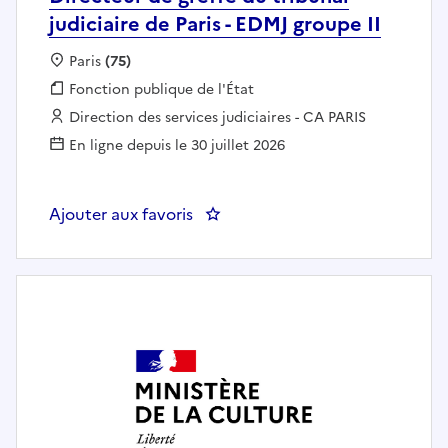
judiciaire de Paris - EDMJ groupe II
Localisation :
Paris
(75)
Fonction publique :
Fonction publique de l'État
Employeur :
Direction des services judiciaires - CA PARIS
En ligne depuis le 30 juillet 2026
Ajouter aux favoris
: Directeur de greffe du tribunal 