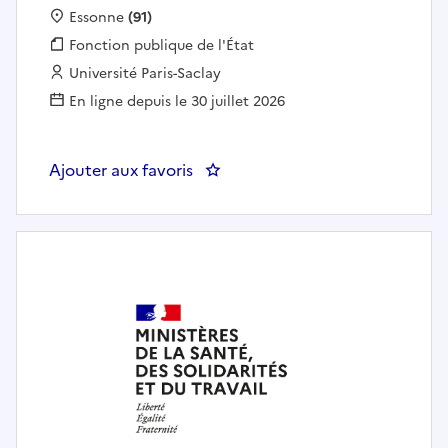
Localisation :
Essonne
(91)
Fonction publique :
Fonction publique de l'État
Employeur :
Université Paris-Saclay
En ligne depuis le 30 juillet 2026
Ajouter aux favoris
: AGENT ADMINISTRATIF - Servic