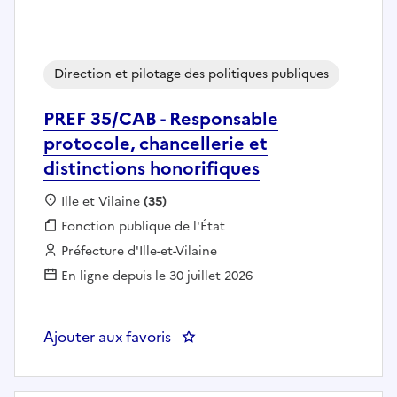
Direction et pilotage des politiques publiques
PREF 35/CAB - Responsable
protocole, chancellerie et
distinctions honorifiques
Localisation :
Ille et Vilaine
(35)
Fonction publique :
Fonction publique de l'État
Employeur :
Préfecture d'Ille-et-Vilaine
En ligne depuis le 30 juillet 2026
Ajouter aux favoris
: PREF 35/CAB - Responsable prot