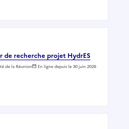
: ADJOINT AU CHEF DU BUREAU ENVIRONNEMENT DOMAINES EAU BIODIVERSITE
ur de recherche projet HydrES
ur :
ité de la Réunion
En ligne depuis le 30 juin 2026
ngénieur de recherche projet HydrES