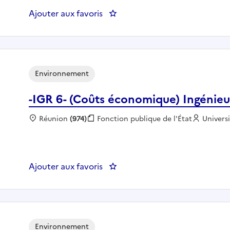
Ajouter aux favoris
Environnement
-IGR 6- (Coûts économique) Ingénie
Localisation :
Réunion
(974)
Fonction publique :
Fonction publique de l'État
Employe
Univers
Ajouter aux favoris
: -IGR 6- (Coûts économique) I
Environnement