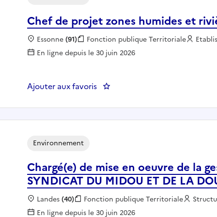
Chef de projet zones humides et rivi
Localisation :
Essonne
(91)
Fonction publique :
Fonction publique Territoriale
Emplo
Etabl
En ligne depuis le 30 juin 2026
Ajouter aux favoris
: Chef de projet zones humides e
Environnement
Chargé(e) de mise en oeuvre de la ge
SYNDICAT DU MIDOU ET DE LA DO
Localisation :
Landes
(40)
Fonction publique :
Fonction publique Territoriale
Employ
Structu
En ligne depuis le 30 juin 2026