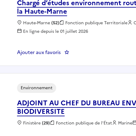
Chargé d’études environnement rout
la Haute-Marne
Localisation :
Haute-Marne
(52)
Fonction publique :
Fonction publique Territoriale
E
C
En ligne depuis le 01 juillet 2026
Ajouter aux favoris
: Chargé d’études environnemen
Environnement
ADJOINT AU CHEF DU BUREAU E
BIODIVERSITE
Localisation :
Finistère
(29)
Fonction publique :
Fonction publique de l'État
Employe
Marine