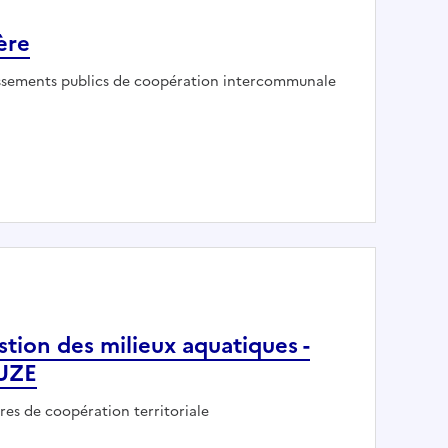
ère
yeur :
issements publics de coopération intercommunale
t rivière
stion des milieux aquatiques -
UZE
eur :
res de coopération territoriale