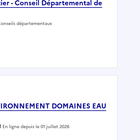
ier - Conseil Départemental de
mployeur :
onseils départementaux
t routier - Conseil Départemental de la Haute-Marne
NVIRONNEMENT DOMAINES EAU
ur :
En ligne depuis le 01 juillet 2026