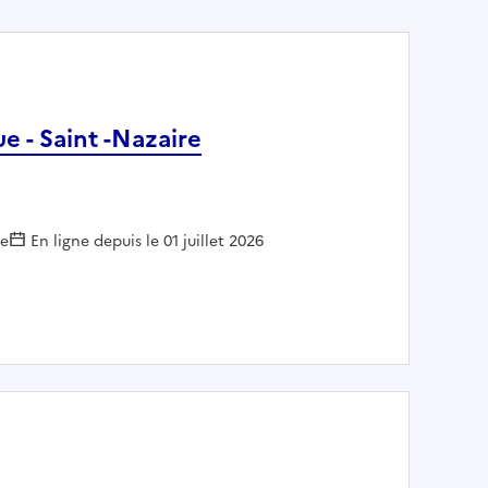
e - Saint -Nazaire
le
En ligne depuis le 01 juillet 2026
e Ecologique - Saint -Nazaire Agglomération - la Carène