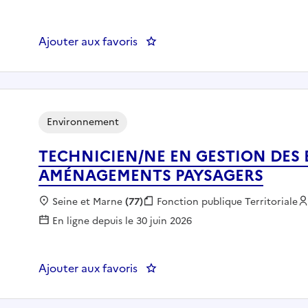
Ajouter aux favoris
: Chargé(e) de mise en oeuvre
Environnement
TECHNICIEN/NE EN GESTION DES 
AMÉNAGEMENTS PAYSAGERS
Localisation :
Seine et Marne
(77)
Fonction publique :
Fonction publique Territoriale
En ligne depuis le 30 juin 2026
Ajouter aux favoris