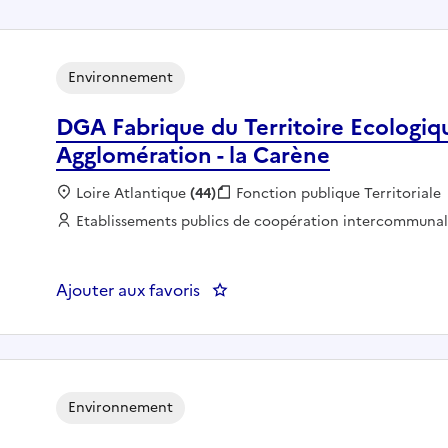
Environnement
DGA Fabrique du Territoire Ecologiqu
Agglomération - la Carène
Localisation :
Loire Atlantique
(44)
Fonction publique :
Fonction publique Territoriale
Employeur :
Etablissements publics de coopération intercommuna
Ajouter aux favoris
: DGA Fabrique du Territoir
Environnement