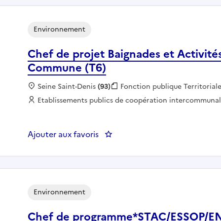
Environnement
Chef de projet Baignades et Activités 
Commune (T6)
Localisation :
Seine Saint-Denis
(93)
Fonction publique :
Fonction publique Territorial
Employeur :
Etablissements publics de coopération intercommuna
Ajouter aux favoris
: Chef de projet Baignades et Ac
Environnement
Chef de programme*STAC/ESSOP/