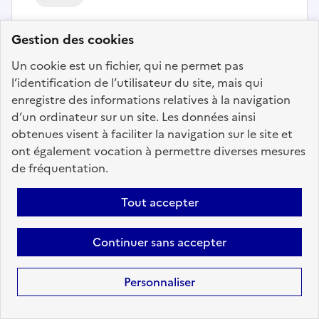
Directeur Pénitentiaire d'Insertion
Gestion des cookies
et de Probation
Un cookie est un fichier, qui ne permet pas
Localisation :
Yvelines
(78)
l’identification de l’utilisateur du site, mais qui
Fonction publique :
Fonction publique de l'État
enregistre des informations relatives à la navigation
d’un ordinateur sur un site. Les données ainsi
Employeur :
Direction de l'administration pénitentiaire -
obtenues visent à faciliter la navigation sur le site et
DISP PARIS
ont également vocation à permettre diverses mesures
En ligne depuis le 29 septembre 2025
de fréquentation.
Tout accepter
Ajouter aux favoris
: Directeur Pénitentiaire d'Inser
Continuer sans accepter
Précédent
1
14
15
16
17
Personnaliser
18
19
Suivant