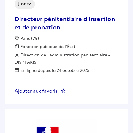
Justice
Directeur pénitentiaire d'insertion
et de probation
Localisation :
Paris
(75)
Fonction publique :
Fonction publique de l'État
Employeur :
Direction de l'administration pénitentiaire -
DISP PARIS
En ligne depuis le 24 octobre 2025
Ajouter aux favoris
: Directeur pénitentiaire d'inser