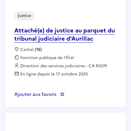
Justice
Attaché(e) de justice au parquet du
tribunal judiciaire d'Aurillac
Localisation :
Cantal
(15)
Fonction publique :
Fonction publique de l'État
Employeur :
Direction des services judiciaires - CA RIOM
En ligne depuis le 17 octobre 2025
Ajouter aux favoris
: Attaché(e) de justice au parquet