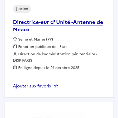
Justice
Directrice-eur d' Unité -Antenne de
Meaux
Localisation :
Seine et Marne
(77)
Fonction publique :
Fonction publique de l'État
Employeur :
Direction de l'administration pénitentiaire -
DISP PARIS
En ligne depuis le 24 octobre 2025
Ajouter aux favoris
: Directrice-eur d' Unité -Anten