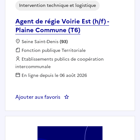
Intervention technique et logistique
Agent de régie Voirie Est (h/f) -
Plaine Commune (T6)
Localisation :
Seine Saint-Denis
(93)
Fonction publique :
Fonction publique Territoriale
Employeur :
Etablissements publics de coopération
intercommunale
En ligne depuis le 06 août 2026
Ajouter aux favoris
: Agent de régie Voirie Est (h/f)