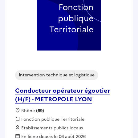
Fonction
publique
Territoriale
Intervention technique et logistique
Conducteur opérateur égoutier
(H/F) - METROPOLE LYON
Localisation :
Rhône
(69)
Fonction publique :
Fonction publique Territoriale
Employeur :
Etablissements publics locaux
En ligne depuis le 06 août 2026