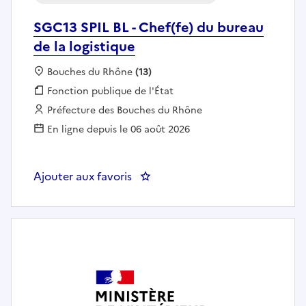
SGC13 SPIL BL - Chef(fe) du bureau
de la logistique
Localisation :
Bouches du Rhône
(13)
Fonction publique :
Fonction publique de l'État
Employeur :
Préfecture des Bouches du Rhône
En ligne depuis le 06 août 2026
Ajouter aux favoris
: SGC13 SPIL BL - Chef(fe) du bur