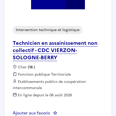
Intervention technique et logistique
Technicien en assainissement non
collectif - CDC VIERZON-
SOLOGNE-BERRY
Localisation :
Cher
(18 )
Fonction publique :
Fonction publique Territoriale
Employeur :
Etablissements publics de coopération
intercommunale
En ligne depuis le 06 août 2026
Ajouter aux favoris
: Technicien en assainissement