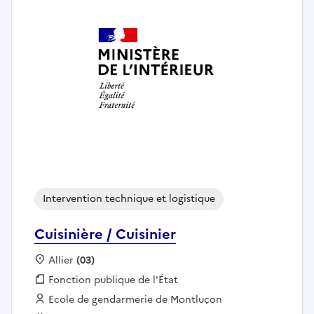
Intervention technique et logistique
Cuisinière / Cuisinier
Localisation :
Allier
(03)
Fonction publique :
Fonction publique de l'État
Employeur :
Ecole de gendarmerie de Montluçon