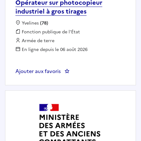
Opérateur sur photocopieur
industriel à gros tirages
Localisation :
Yvelines
(78)
Fonction publique :
Fonction publique de l'État
Employeur :
Armée de terre
En ligne depuis le 06 août 2026
Ajouter aux favoris
: Opérateur sur photocopieur indu