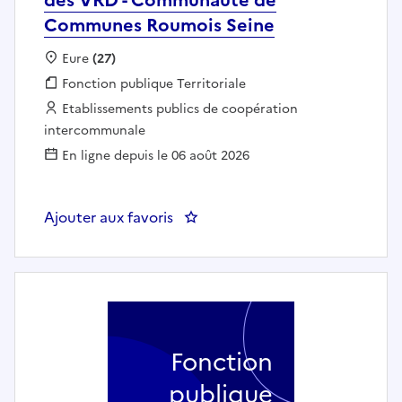
Communes Roumois Seine
Localisation :
Eure
(27)
Fonction publique :
Fonction publique Territoriale
Employeur :
Etablissements publics de coopération
intercommunale
En ligne depuis le 06 août 2026
Ajouter aux favoris
: Agent polyvalent de mainten
Fonction
publique