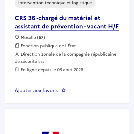
Intervention technique et logistique
CRS 36 -chargé du matériel et
assistant de prévention - vacant H/F
Localisation :
Moselle
(57)
Fonction publique :
Fonction publique de l'État
Employeur :
Direction zonale de la compagnie républicaine
de sécurité Est
En ligne depuis le 06 août 2026
Ajouter aux favoris
: CRS 36 -chargé du matériel et a