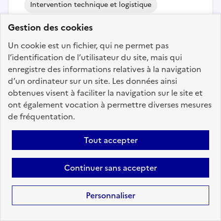
Intervention technique et logistique
Gestion des cookies
Agent polyvalent logistique et
technique (h/f) - COMMUNE DU
Un cookie est un fichier, qui ne permet pas
TAMPON
l’identification de l’utilisateur du site, mais qui
enregistre des informations relatives à la navigation
Localisation :
Réunion
(974)
d’un ordinateur sur un site. Les données ainsi
Fonction publique :
Fonction publique Territoriale
obtenues visent à faciliter la navigation sur le site et
Employeur :
Communes
ont également vocation à permettre diverses mesures
de fréquentation.
En ligne depuis le 06 août 2026
Tout accepter
Ajouter aux favoris
: Agent polyvalent logistique 
Continuer sans accepter
Personnaliser
Précédent
1
6
7
8
9
10
11
12
200
Suivant