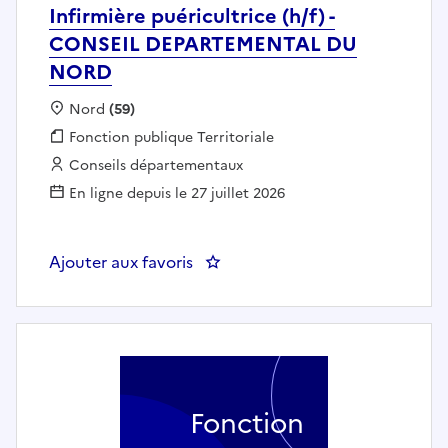
Infirmière puéricultrice (h/f) -
CONSEIL DEPARTEMENTAL DU
NORD
Localisation :
Nord
(59)
Fonction publique :
Fonction publique Territoriale
Employeur :
Conseils départementaux
En ligne depuis le 27 juillet 2026
Ajouter aux favoris
: Infirmière puéricultrice (h/
Fonction