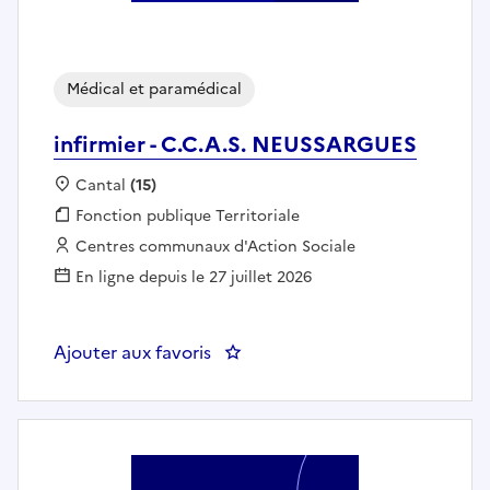
Médical et paramédical
infirmier - C.C.A.S. NEUSSARGUES
Localisation :
Cantal
(15)
Fonction publique :
Fonction publique Territoriale
Employeur :
Centres communaux d'Action Sociale
En ligne depuis le 27 juillet 2026
Ajouter aux favoris
: infirmier - C.C.A.S. NEUSSARG