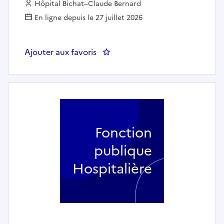
Employeur :
Hôpital Bichat–Claude Bernard
En ligne depuis le 27 juillet 2026
Ajouter aux favoris
: Infirmier en Néphrologie de nui
Fonction
publique
Hospitalière