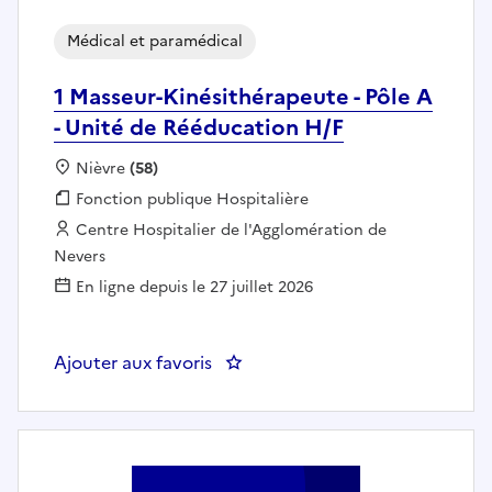
Médical et paramédical
1 Masseur-Kinésithérapeute - Pôle A
- Unité de Rééducation H/F
Localisation :
Nièvre
(58)
Fonction publique :
Fonction publique Hospitalière
Employeur :
Centre Hospitalier de l'Agglomération de
Nevers
En ligne depuis le 27 juillet 2026
Ajouter aux favoris
: 1 Masseur-Kinésithérapeute - P