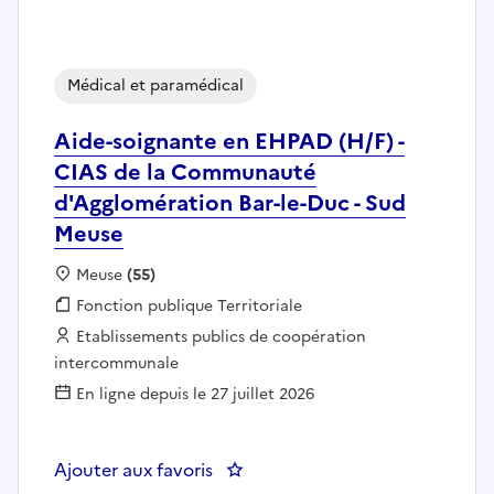
Médical et paramédical
Aide-soignante en EHPAD (H/F) -
CIAS de la Communauté
d'Agglomération Bar-le-Duc - Sud
Meuse
Localisation :
Meuse
(55)
Fonction publique :
Fonction publique Territoriale
Employeur :
Etablissements publics de coopération
intercommunale
En ligne depuis le 27 juillet 2026
Ajouter aux favoris
: Aide-soignante en EHPAD (H/F