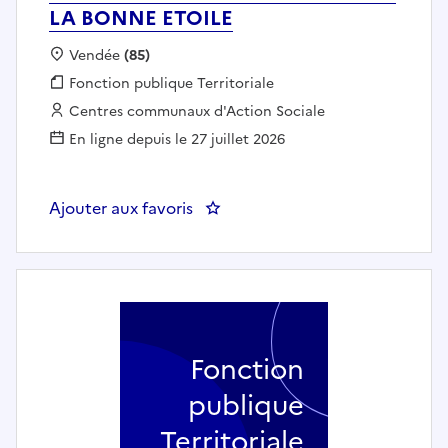
LA BONNE ETOILE
Localisation :
Vendée
(85)
Fonction publique :
Fonction publique Territoriale
Employeur :
Centres communaux d'Action Sociale
En ligne depuis le 27 juillet 2026
Ajouter aux favoris
: AIDE SOIGNANT JOUR (H/F) - S
Fonction
publique
Territoriale