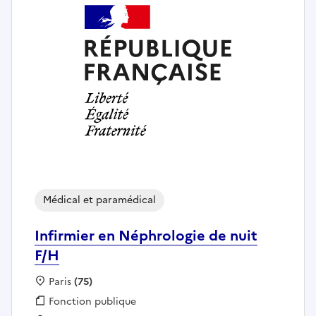
Médical et paramédical
Infirmier en Néphrologie de nuit
F/H
Localisation :
Paris
(75)
Fonction publique :
Fonction publique