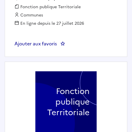
Fonction publique :
Fonction publique Territoriale
Employeur :
Communes
En ligne depuis le 27 juillet 2026
Ajouter aux favoris
: Aide soignant (h/f) - Champign
Fonction
publique
Territoriale