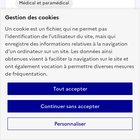
Médical et paramédical
Gestion des cookies
INFIRMIER EN SOINS GENERAUX
(H/F) - SAINT-HILAIRE-DE-RIEZ -
Un cookie est un fichier, qui ne permet pas
E.H.P.A.D. LA BONNE ETOILE
l’identification de l’utilisateur du site, mais qui
enregistre des informations relatives à la navigation
Localisation :
Vendée
(85)
d’un ordinateur sur un site. Les données ainsi
Fonction publique :
Fonction publique Territoriale
obtenues visent à faciliter la navigation sur le site et
Employeur :
Centres communaux d'Action Sociale
ont également vocation à permettre diverses mesures
de fréquentation.
En ligne depuis le 27 juillet 2026
Tout accepter
Ajouter aux favoris
: INFIRMIER EN SOINS GENERAUX 
Continuer sans accepter
Personnaliser
Précédent
1
38
39
40
41
42
43
44
200
Suivant