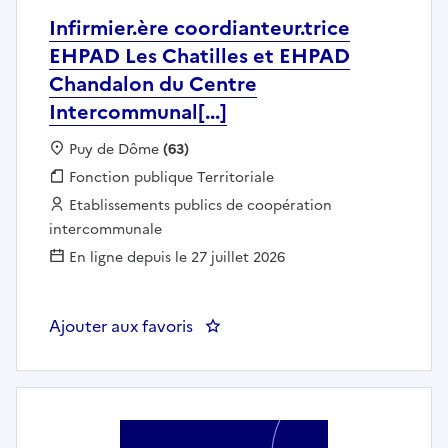
Infirmier.ère coordianteur.trice
EHPAD Les Chatilles et EHPAD
Chandalon du Centre
Intercommunal[...]
Localisation :
Puy de Dôme
(63)
Fonction publique :
Fonction publique Territoriale
Employeur :
Etablissements publics de coopération
intercommunale
En ligne depuis le 27 juillet 2026
Ajouter aux favoris
: Infirmier.ère coordianteur.tri