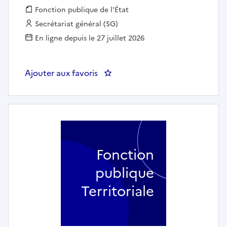
Fonction publique :
Fonction publique de l'État
Employeur :
Secrétariat général (SG)
En ligne depuis le 27 juillet 2026
Ajouter aux favoris
: SG - Infirmier(ière) en santé au
Fonction
publique
Territoriale