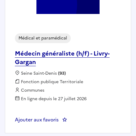
Médical et paramédical
Médecin généraliste (h/f) - Livry-
Gargan
Localisation :
Seine Saint-Denis
(93)
Fonction publique :
Fonction publique Territoriale
Employeur :
Communes
En ligne depuis le 27 juillet 2026
Ajouter aux favoris
: Médecin généraliste (h/f) - Livr