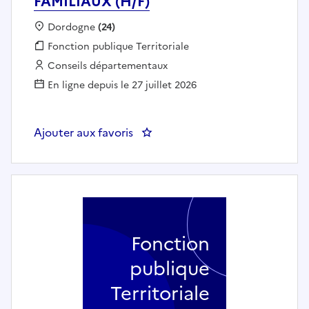
FAMILIAUX (H/F)
Localisation :
Dordogne
(24)
Fonction publique :
Fonction publique Territoriale
Employeur :
Conseils départementaux
En ligne depuis le 27 juillet 2026
Ajouter aux favoris
: UN REFERENT AGREMENT DES 
Fonction
publique
Territoriale