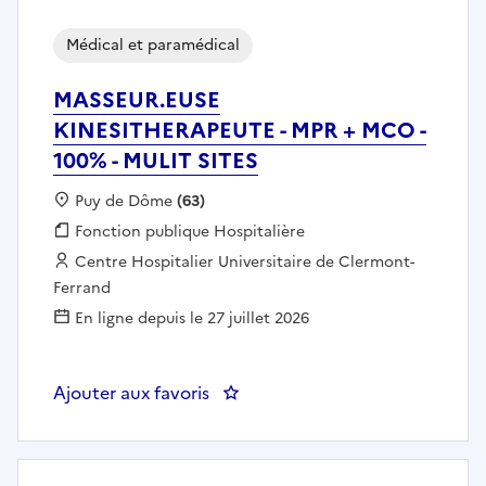
Médical et paramédical
MASSEUR.EUSE
KINESITHERAPEUTE - MPR + MCO -
100% - MULIT SITES
Localisation :
Puy de Dôme
(63)
Fonction publique :
Fonction publique Hospitalière
Employeur :
Centre Hospitalier Universitaire de Clermont-
Ferrand
En ligne depuis le 27 juillet 2026
Ajouter aux favoris
: MASSEUR.EUSE KINESITHERAPEU