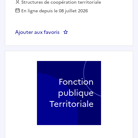
Employeur :
Structures de coopération territoriale
En ligne depuis le 08 juillet 2026
Ajouter aux favoris
: Technicien adminisrateur sys
Fonction
publique
Territoriale