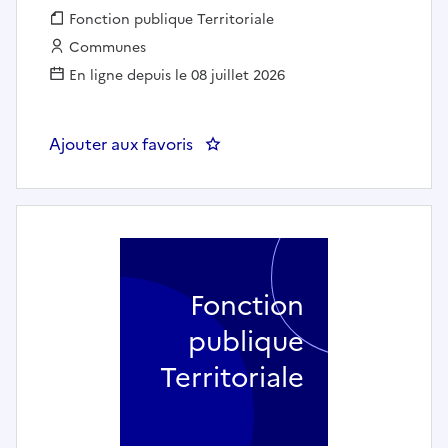
Fonction publique :
Fonction publique Territoriale
Employeur :
Communes
En ligne depuis le 08 juillet 2026
Ajouter aux favoris
: Chargé.e d'exploitation des 
Fonction
publique
Territoriale