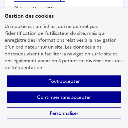
Localisation :
Val de Marne
(94)
Gestion des cookies
Fonction publique :
Fonction publique de l'État
Employeur :
Université Paris-Saclay
Un cookie est un fichier, qui ne permet pas
En ligne depuis le 07 juillet 2026
l’identification de l’utilisateur du site, mais qui
enregistre des informations relatives à la navigation
d’un ordinateur sur un site. Les données ainsi
Ajouter aux favoris
: Data Scientist H/F
obtenues visent à faciliter la navigation sur le site et
ont également vocation à permettre diverses mesures
de fréquentation.
Précédent
1
57
58
59
60
Tout accepter
61
62
63
137
Suivant
Continuer sans accepter
Aller à la page
Personnaliser