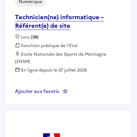
Numérique
Technicien(ne) informatique –
Référent(e) de site
Localisation :
Jura
(39)
Fonction publique :
Fonction publique de l'État
Employeur :
Ecole Nationale des Sports de Montagne
(ENSM)
En ligne depuis le 07 juillet 2026
Ajouter aux favoris
: Technicien(ne) informatique – R