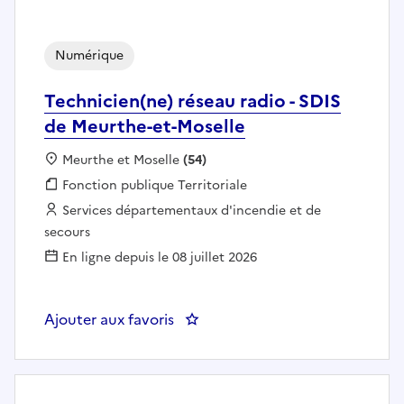
Numérique
Technicien(ne) réseau radio - SDIS
de Meurthe-et-Moselle
Localisation :
Meurthe et Moselle
(54)
Fonction publique :
Fonction publique Territoriale
Employeur :
Services départementaux d'incendie et de
secours
En ligne depuis le 08 juillet 2026
Ajouter aux favoris
: Technicien(ne) réseau radio - S