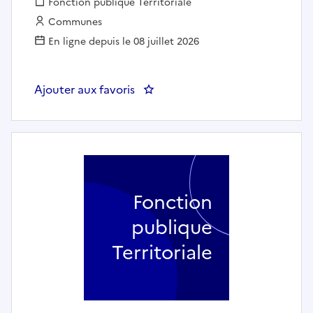
Fonction publique :
Fonction publique Territoriale
Employeur :
Communes
En ligne depuis le 08 juillet 2026
Ajouter aux favoris
: Technicien(ne) informatique -
Fonction
publique
Territoriale