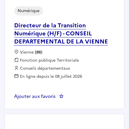
Numérique
Directeur de la Transition
Numérique (H/F) - CONSEIL
DEPARTEMENTAL DE LA VIENNE
Localisation :
Vienne
(86)
Fonction publique :
Fonction publique Territoriale
Employeur :
Conseils départementaux
En ligne depuis le 08 juillet 2026
Ajouter aux favoris
: Directeur de la Transition N