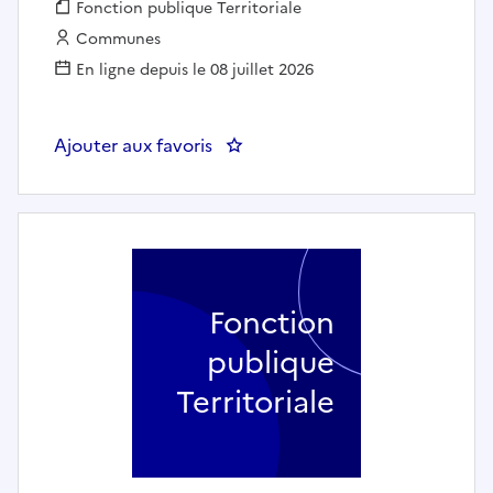
Fonction publique :
Fonction publique Territoriale
Employeur :
Communes
En ligne depuis le 08 juillet 2026
Ajouter aux favoris
: Chargé des systèmes d'inform
Fonction
publique
Territoriale