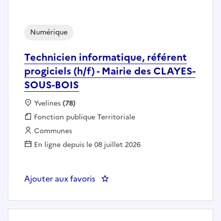
Numérique
Technicien informatique, référent
progiciels (h/f) - Mairie des CLAYES-
SOUS-BOIS
Localisation :
Yvelines
(78)
Fonction publique :
Fonction publique Territoriale
Employeur :
Communes
En ligne depuis le 08 juillet 2026
Ajouter aux favoris
: Technicien informatique, référ