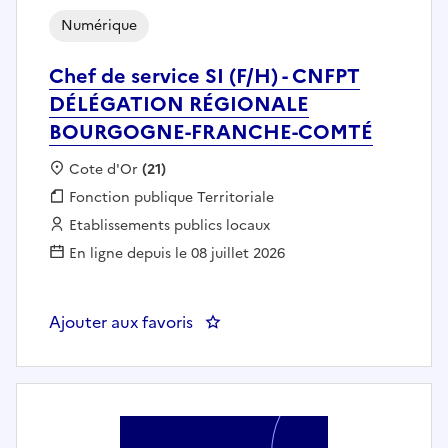
Numérique
Chef de service SI (F/H) - CNFPT
DÉLÉGATION RÉGIONALE
BOURGOGNE-FRANCHE-COMTÉ
Localisation :
Cote d'Or
(21)
Fonction publique :
Fonction publique Territoriale
Employeur :
Etablissements publics locaux
En ligne depuis le 08 juillet 2026
Ajouter aux favoris
: Chef de service SI (F/H) -