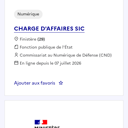
Numérique
CHARGE D'AFFAIRES SIC
Localisation :
Finistère
(29)
Fonction publique :
Fonction publique de l'État
Employeur :
Commissariat au Numérique de Défense (CND)
En ligne depuis le 07 juillet 2026
Ajouter aux favoris
: CHARGE D'AFFAIRES SIC