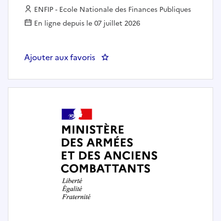
Employeur :
ENFIP - Ecole Nationale des Finances Publiques
En ligne depuis le 07 juillet 2026
Ajouter aux favoris
: IPFiP / AP - Adjoint de la chef