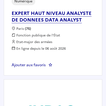
Numérique
EXPERT HAUT NIVEAU ANALYSTE
DE DONNEES DATA ANALYST
Localisation :
Paris
(75)
Fonction publique :
Fonction publique de l'État
Employeur :
Etat-major des armées
En ligne depuis le 06 août 2026
Ajouter aux favoris
: EXPERT HAUT NIVEAU ANALY