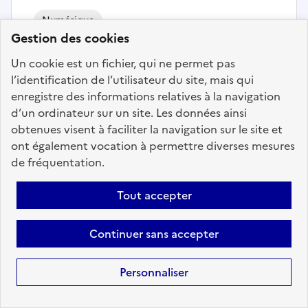
Numérique
Gestion des cookies
Responsable des Systèmes
Un cookie est un fichier, qui ne permet pas
d'Information - BAILLY
l’identification de l’utilisateur du site, mais qui
ROMAINVILLIERS
enregistre des informations relatives à la navigation
d’un ordinateur sur un site. Les données ainsi
Localisation :
Seine et Marne
(77)
obtenues visent à faciliter la navigation sur le site et
Fonction publique :
Fonction publique Territoriale
ont également vocation à permettre diverses mesures
Employeur :
Communes
de fréquentation.
En ligne depuis le 06 août 2026
Tout accepter
Ajouter aux favoris
: Responsable des Systèmes d'I
Continuer sans accepter
Personnaliser
Précédent
1
6
7
8
9
10