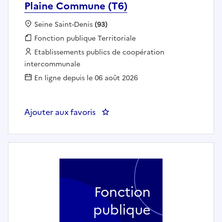
Plaine Commune (T6)
Localisation :
Seine Saint-Denis
(93)
Fonction publique :
Fonction publique Territoriale
Employeur :
Etablissements publics de coopération
intercommunale
En ligne depuis le 06 août 2026
Ajouter aux favoris
: Chargé d'études, projets et sen
Fonction
publique