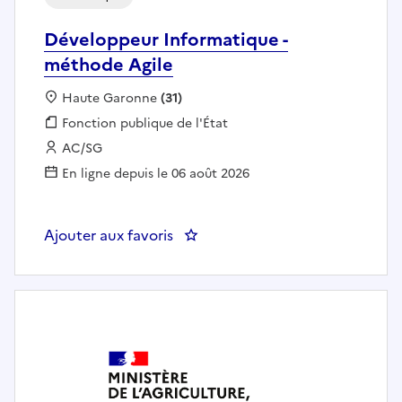
Développeur Informatique -
méthode Agile
Localisation :
Haute Garonne
(31)
Fonction publique :
Fonction publique de l'État
Employeur :
AC/SG
En ligne depuis le 06 août 2026
Ajouter aux favoris
: Développeur Informatiqu