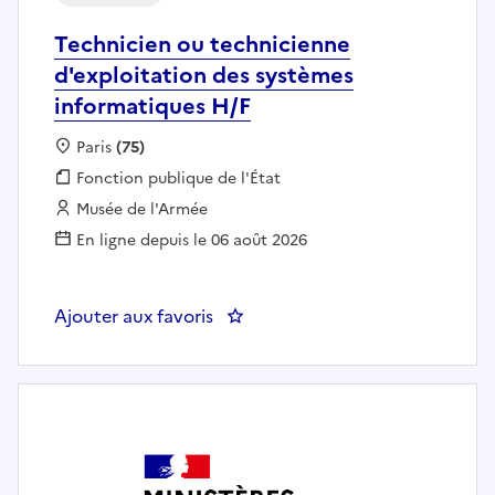
Technicien ou technicienne
d'exploitation des systèmes
informatiques H/F
Localisation :
Paris
(75)
Fonction publique :
Fonction publique de l'État
Employeur :
Musée de l'Armée
En ligne depuis le 06 août 2026
Ajouter aux favoris
: Technicien ou technicienne d'e