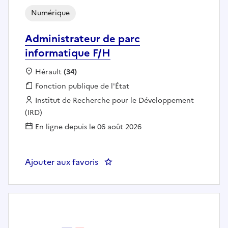
Numérique
Administrateur de parc
informatique F/H
Localisation :
Hérault
(34)
Fonction publique :
Fonction publique de l'État
Employeur :
Institut de Recherche pour le Développement
(IRD)
En ligne depuis le 06 août 2026
Ajouter aux favoris
: Administrateur de parc inform