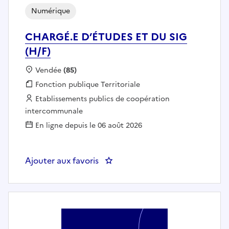
Numérique
CHARGÉ.E D’ÉTUDES ET DU SIG
(H/F)
Localisation :
Vendée
(85)
Fonction publique :
Fonction publique Territoriale
Employeur :
Etablissements publics de coopération
intercommunale
En ligne depuis le 06 août 2026
Ajouter aux favoris
: CHARGÉ.E D’ÉTUDES ET DU SIG