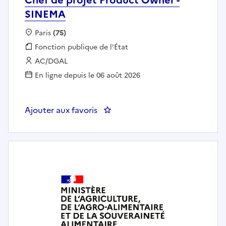
SINEMA
Localisation :
Paris
(75)
Fonction publique :
Fonction publique de l'État
Employeur :
AC/DGAL
En ligne depuis le 06 août 2026
Ajouter aux favoris
: Chef de projet Product Owner