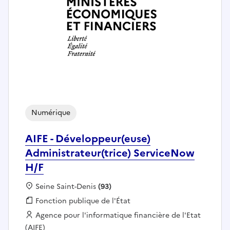
Numérique
AIFE - Développeur(euse)
Administrateur(trice) ServiceNow
H/F
Localisation :
Seine Saint-Denis
(93)
Fonction publique :
Fonction publique de l'État
Employeur :
Agence pour l'informatique financière de l'Etat
(AIFE)