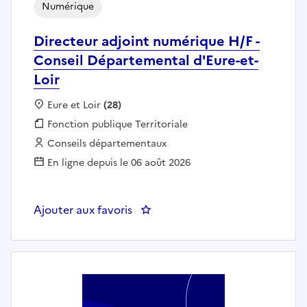
Numérique
Directeur adjoint numérique H/F -
Conseil Départemental d'Eure-et-
Loir
Localisation :
Eure et Loir
(28)
Fonction publique :
Fonction publique Territoriale
Employeur :
Conseils départementaux
En ligne depuis le 06 août 2026
Ajouter aux favoris
: Directeur adjoint numérique H/