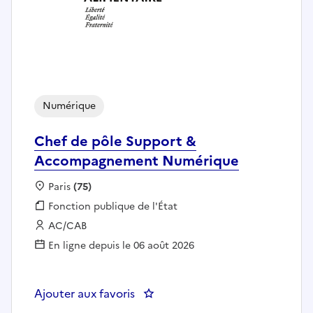
Numérique
Chef de pôle Support &
Accompagnement Numérique
Localisation :
Paris
(75)
Fonction publique :
Fonction publique de l'État
Employeur :
AC/CAB
En ligne depuis le 06 août 2026
Ajouter aux favoris
: Chef de pôle Support & Acc