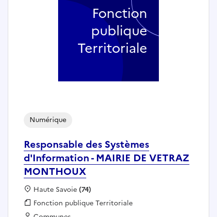
Fonction
publique
Territoriale
Numérique
Responsable des Systèmes
d'Information - MAIRIE DE VETRAZ
MONTHOUX
Localisation :
Haute Savoie
(74)
Fonction publique :
Fonction publique Territoriale
Employeur :
Communes