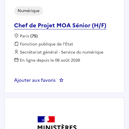
Numérique
Chef de Projet MOA Sénior (H/F)
Localisation :
Paris
(75)
Fonction publique :
Fonction publique de l'État
Employeur :
Secrétariat général - Service du numérique
En ligne depuis le 06 août 2026
Ajouter aux favoris
: Chef de Projet MOA Sénior (H/F