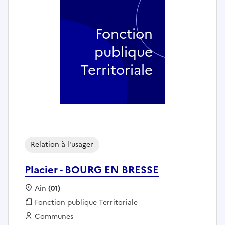
Fonction
publique
Territoriale
Relation à l'usager
Placier - BOURG EN BRESSE
Localisation :
Ain
(01)
Fonction publique :
Fonction publique Territoriale
Employeur :
Communes