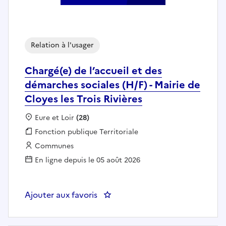
Relation à l'usager
Chargé(e) de l’accueil et des
démarches sociales (H/F) - Mairie de
Cloyes les Trois Rivières
Localisation :
Eure et Loir
(28)
Fonction publique :
Fonction publique Territoriale
Employeur :
Communes
En ligne depuis le 05 août 2026
Ajouter aux favoris
: Chargé(e) de l’accueil et des dé