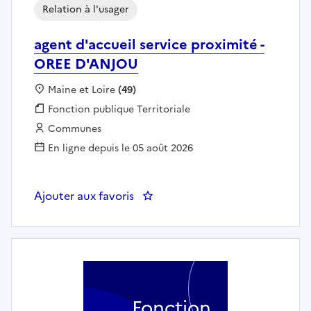
Relation à l'usager
agent d'accueil service proximité -
OREE D'ANJOU
Localisation :
Maine et Loire
(49)
Fonction publique :
Fonction publique Territoriale
Employeur :
Communes
En ligne depuis le 05 août 2026
Ajouter aux favoris
: agent d'accueil service proxim
Fonction