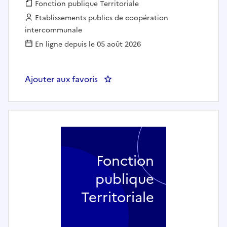
Fonction publique :
Fonction publique Territoriale
Employeur :
Etablissements publics de coopération
intercommunale
En ligne depuis le 05 août 2026
Ajouter aux favoris
: Chargé(e) d'accueil et de pro
Fonction
publique
Territoriale