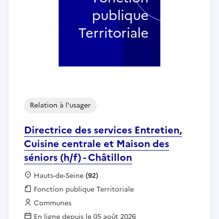
publique
Territoriale
Relation à l'usager
Directrice des services Entretien,
Cuisine centrale et Maison des
séniors (h/f) - Châtillon
Localisation :
Hauts-de-Seine
(92)
Fonction publique :
Fonction publique Territoriale
Employeur :
Communes
En ligne depuis le 05 août 2026