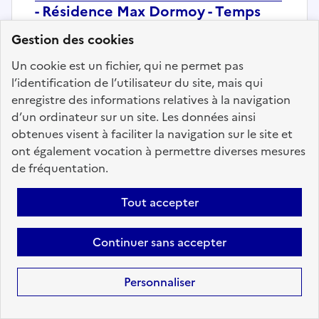
- Résidence Max Dormoy - Temps
non complet 50%
Gestion des cookies
Localisation :
Rhône
(69)
Un cookie est un fichier, qui ne permet pas
Fonction publique :
Fonction publique Territoriale
l’identification de l’utilisateur du site, mais qui
Employeur :
Centres communaux d'Action Sociale
enregistre des informations relatives à la navigation
d’un ordinateur sur un site. Les données ainsi
En ligne depuis le 05 août 2026
obtenues visent à faciliter la navigation sur le site et
ont également vocation à permettre diverses mesures
Ajouter aux favoris
: Gardien.ne en résidence auto
de fréquentation.
Tout accepter
Précédent
1
7
8
9
10
Continuer sans accepter
11
12
13
149
Suivant
Personnaliser
Aller à la page