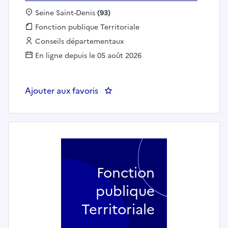
Localisation :
Seine Saint-Denis
(93)
Fonction publique :
Fonction publique Territoriale
Employeur :
Conseils départementaux
En ligne depuis le 05 août 2026
Ajouter aux favoris
: Agent d'accueil et de médiatio
Fonction
publique
Territoriale