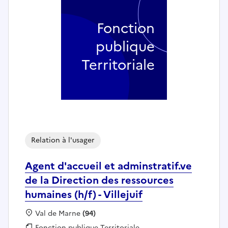
Fonction
publique
Territoriale
Relation à l'usager
Agent d'accueil et adminstratif.ve
de la Direction des ressources
humaines (h/f) - Villejuif
Localisation :
Val de Marne
(94)
Fonction publique :
Fonction publique Territoriale