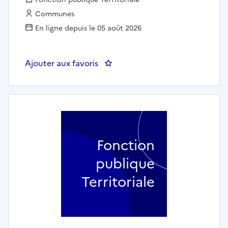
Employeur :
Communes
En ligne depuis le 05 août 2026
Ajouter aux favoris
: Agent d'accueil et adminstratif.
Fonction
publique
Territoriale