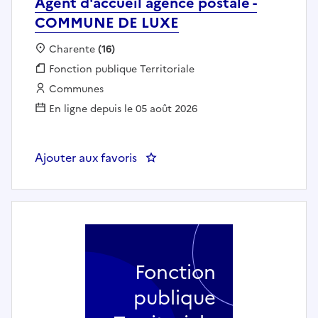
Agent d'accueil agence postale -
COMMUNE DE LUXE
Localisation :
Charente
(16)
Fonction publique :
Fonction publique Territoriale
Employeur :
Communes
En ligne depuis le 05 août 2026
Ajouter aux favoris
: Agent d'accueil agence posta
Fonction
publique