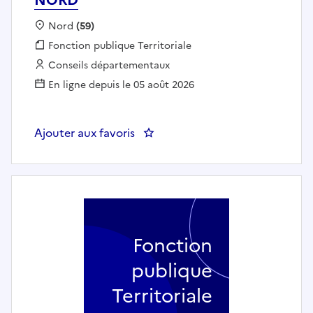
Localisation :
Nord
(59)
Fonction publique :
Fonction publique Territoriale
Employeur :
Conseils départementaux
En ligne depuis le 05 août 2026
Ajouter aux favoris
: Agent d’accueil et d’animat
Fonction
publique
Territoriale