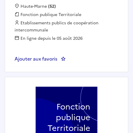
Localisation :
Haute-Marne
(52)
Fonction publique :
Fonction publique Territoriale
Employeur :
Etablissements publics de coopération
intercommunale
En ligne depuis le 05 août 2026
Ajouter aux favoris
: Agent de médiation MUSE (F/H)
Fonction
publique
Territoriale