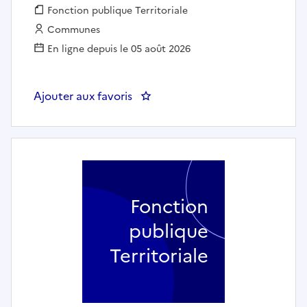
Fonction publique :
Fonction publique Territoriale
Employeur :
Communes
En ligne depuis le 05 août 2026
Ajouter aux favoris
: Agent d'Entretien et d'Accueil 
Fonction
publique
Territoriale