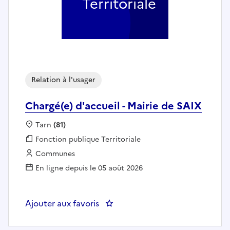
Territoriale
Relation à l'usager
Chargé(e) d'accueil - Mairie de SAIX
Localisation :
Tarn
(81)
Fonction publique :
Fonction publique Territoriale
Employeur :
Communes
En ligne depuis le 05 août 2026
Ajouter aux favoris
: Chargé(e) d'accueil - Mairie de 