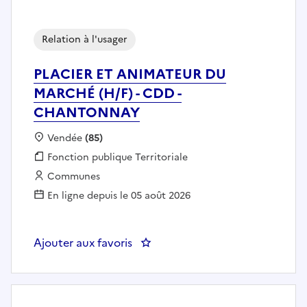
Relation à l'usager
PLACIER ET ANIMATEUR DU
MARCHÉ (H/F) - CDD -
CHANTONNAY
Localisation :
Vendée
(85)
Fonction publique :
Fonction publique Territoriale
Employeur :
Communes
En ligne depuis le 05 août 2026
Ajouter aux favoris
: PLACIER ET ANIMATEUR DU M