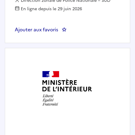
Employeur :
Direction zonale de Police Nationale – SUD
En ligne depuis le 29 juin 2026
Ajouter aux favoris
: Assistant contrôle frontière 1èr