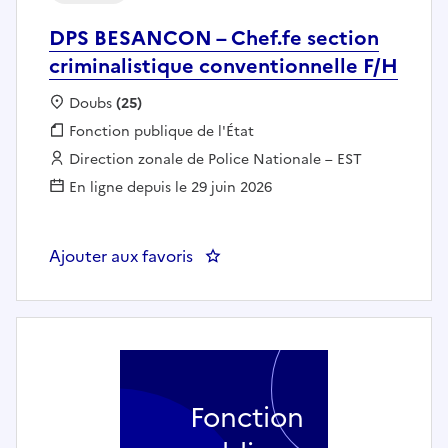
DPS BESANCON – Chef.fe section
criminalistique conventionnelle F/H
Localisation :
Doubs
(25)
Fonction publique :
Fonction publique de l'État
Employeur :
Direction zonale de Police Nationale – EST
En ligne depuis le 29 juin 2026
Ajouter aux favoris
: DPS BESANCON – Chef.fe sectio
Fonction