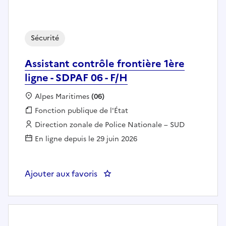
Sécurité
Assistant contrôle frontière 1ère
ligne - SDPAF 06 - F/H
Localisation :
Alpes Maritimes
(06)
Fonction publique :
Fonction publique de l'État
Employeur :
Direction zonale de Police Nationale – SUD
En ligne depuis le 29 juin 2026
Ajouter aux favoris
: Assistant contrôle frontière 1èr