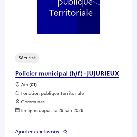
publique
Territoriale
Sécurité
Policier municipal (h/f) - JUJURIEUX
Localisation :
Ain
(01)
Fonction publique :
Fonction publique Territoriale
Employeur :
Communes
En ligne depuis le 29 juin 2026
Ajouter aux favoris
: Policier municipal (h/f) - JUJUR