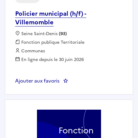
Policier municipal (h/f) -
Villemomble
Localisation :
Seine Saint-Denis
(93)
Fonction publique :
Fonction publique Territoriale
Employeur :
Communes
En ligne depuis le 30 juin 2026
Ajouter aux favoris
: Policier municipal (h/f) - Ville
Fonction