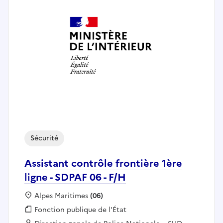
Sécurité
Assistant contrôle frontière 1ère
ligne - SDPAF 06 - F/H
Localisation :
Alpes Maritimes
(06)
Fonction publique :
Fonction publique de l'État