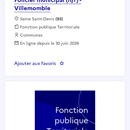
Villemomble
Localisation :
Seine Saint-Denis
(93)
Fonction publique :
Fonction publique Territoriale
Employeur :
Communes
En ligne depuis le 30 juin 2026
Ajouter aux favoris
: Policier municipal (h/f) - Ville
Fonction
publique