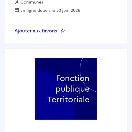
Employeur :
Communes
En ligne depuis le 30 juin 2026
Ajouter aux favoris
: Opérateur vidéo nuit (h/f) - Mon
Fonction
publique
Territoriale