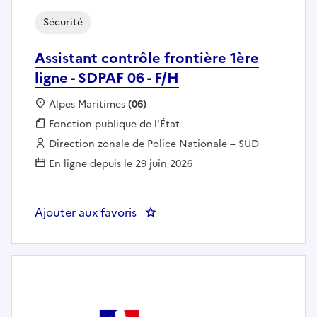
Sécurité
Assistant contrôle frontière 1ère
ligne - SDPAF 06 - F/H
Localisation :
Alpes Maritimes
(06)
Fonction publique :
Fonction publique de l'État
Employeur :
Direction zonale de Police Nationale – SUD
En ligne depuis le 29 juin 2026
Ajouter aux favoris
: Assistant contrôle frontière 1èr