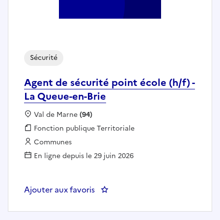
Sécurité
Agent de sécurité point école (h/f) -
La Queue-en-Brie
Localisation :
Val de Marne
(94)
Fonction publique :
Fonction publique Territoriale
Employeur :
Communes
En ligne depuis le 29 juin 2026
Ajouter aux favoris
: Agent de sécurité point école (