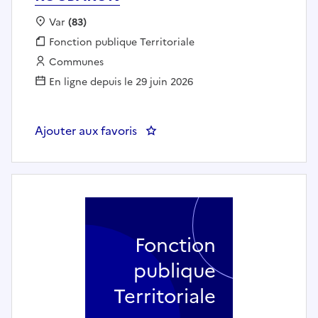
Localisation :
Var
(83)
Fonction publique :
Fonction publique Territoriale
Employeur :
Communes
En ligne depuis le 29 juin 2026
Ajouter aux favoris
: Policier municipal (h/f) - ROC
Fonction
publique
Territoriale