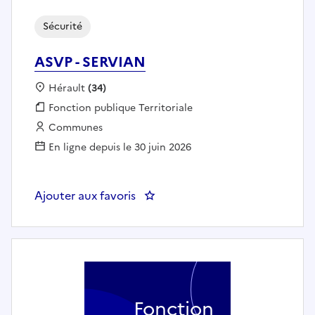
Sécurité
ASVP - SERVIAN
Localisation :
Hérault
(34)
Fonction publique :
Fonction publique Territoriale
Employeur :
Communes
En ligne depuis le 30 juin 2026
Ajouter aux favoris
: ASVP - SERVIAN
Fonction