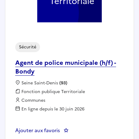
Territoriale
Sécurité
Agent de police municipale (h/f) -
Bondy
Localisation :
Seine Saint-Denis
(93)
Fonction publique :
Fonction publique Territoriale
Employeur :
Communes
En ligne depuis le 30 juin 2026
Ajouter aux favoris
: Agent de police municipale (h/f