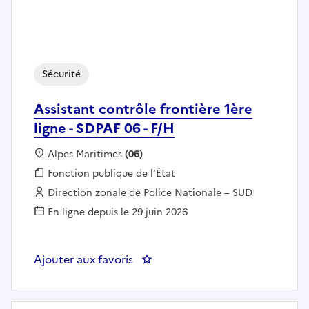
Sécurité
Assistant contrôle frontière 1ère
ligne - SDPAF 06 - F/H
Localisation :
Alpes Maritimes
(06)
Fonction publique :
Fonction publique de l'État
Employeur :
Direction zonale de Police Nationale – SUD
En ligne depuis le 29 juin 2026
Ajouter aux favoris
: Assistant contrôle frontière 1èr