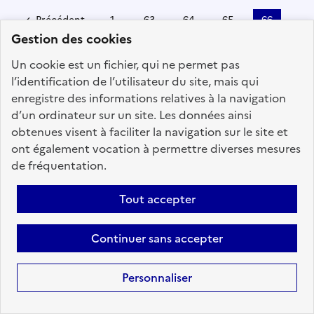
Précédent
1
63
64
65
66
Gestion des cookies
67
68
69
96
Suivant
Un cookie est un fichier, qui ne permet pas
Aller à la page
l’identification de l’utilisateur du site, mais qui
enregistre des informations relatives à la navigation
d’un ordinateur sur un site. Les données ainsi
obtenues visent à faciliter la navigation sur le site et
ont également vocation à permettre diverses mesures
Téléchargez dès à
de fréquentation.
présent l'application
Tout accepter
mobile “Choisir le
service public”
Continuer sans accepter
Avec l’application, retrouvez en
tous lieux et en toutes
Personnaliser
circonstances les offres d'emploi
disponibles dans l'ensemble des