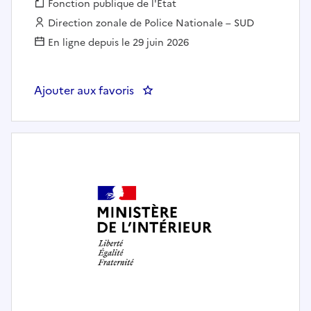
Fonction publique :
Fonction publique de l'État
Employeur :
Direction zonale de Police Nationale – SUD
En ligne depuis le 29 juin 2026
Ajouter aux favoris
: Assistant contrôle frontière 1èr