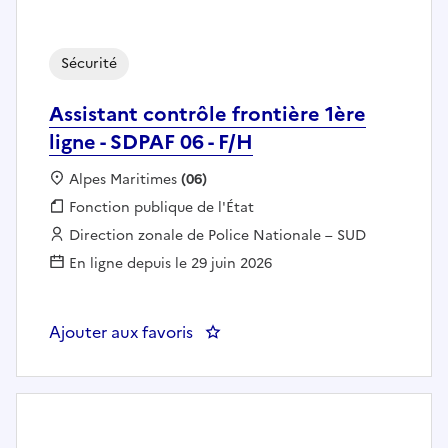
Sécurité
Assistant contrôle frontière 1ère
ligne - SDPAF 06 - F/H
Localisation :
Alpes Maritimes
(06)
Fonction publique :
Fonction publique de l'État
Employeur :
Direction zonale de Police Nationale – SUD
En ligne depuis le 29 juin 2026
Ajouter aux favoris
: Assistant contrôle frontière 1èr