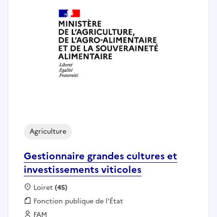
Agriculture
Gestionnaire grandes cultures et
investissements viticoles
Localisation :
Loiret
(45)
Fonction publique :
Fonction publique de l'État
Employeur :
FAM