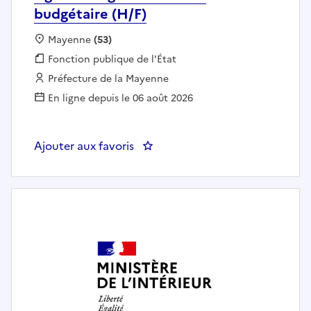
budgétaire (H/F)
Localisation :
Mayenne
(53)
Fonction publique :
Fonction publique de l'État
Employeur :
Préfecture de la Mayenne
En ligne depuis le 06 août 2026
Ajouter aux favoris
: Agent chargé du contrôle budgé