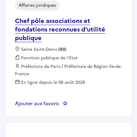
Affaires juridiques
Chef pôle associations et
fondations reconnues d'utilité
publique
Localisation :
Seine Saint-Denis
(93)
Fonction publique :
Fonction publique de l'État
Employeur :
Préfecture de Paris / Préfecture de Région Ile-de-
France
En ligne depuis le 06 août 2026
Ajouter aux favoris
: Chef pôle associations et fond