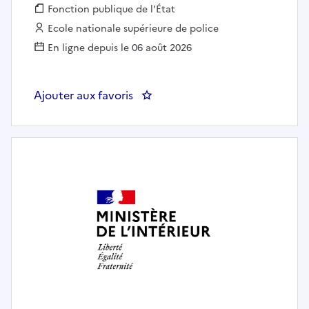
Fonction publique :
Fonction publique de l'État
Employeur :
Ecole nationale supérieure de police
En ligne depuis le 06 août 2026
Ajouter aux favoris
: Agent(e) polyvalent(e) de resta