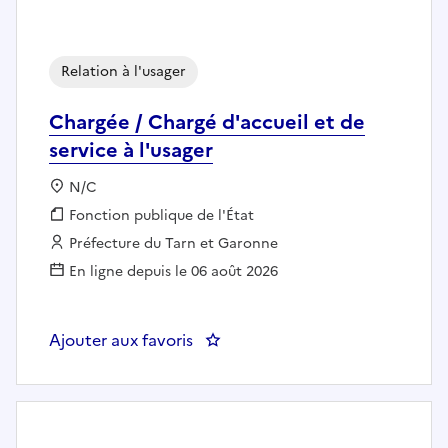
Relation à l'usager
Chargée / Chargé d'accueil et de
service à l'usager
Localisation :
N/C
Fonction publique :
Fonction publique de l'État
Employeur :
Préfecture du Tarn et Garonne
En ligne depuis le 06 août 2026
Ajouter aux favoris
: Chargée / Chargé d'accueil et de