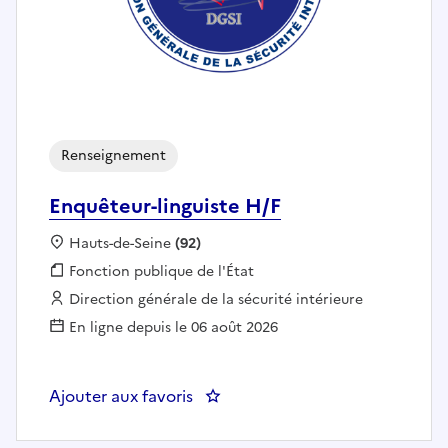
Renseignement
Enquêteur-linguiste H/F
Localisation :
Hauts-de-Seine
(92)
Fonction publique :
Fonction publique de l'État
Employeur :
Direction générale de la sécurité intérieure
En ligne depuis le 06 août 2026
Ajouter aux favoris
: Enquêteur-linguiste H/F