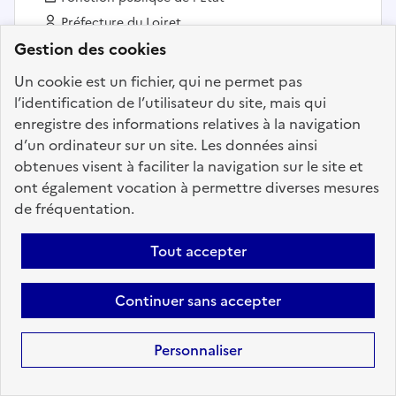
Employeur :
Préfecture du Loiret
Gestion des cookies
En ligne depuis le 06 août 2026
Un cookie est un fichier, qui ne permet pas
l’identification de l’utilisateur du site, mais qui
Ajouter aux favoris
: Adjoint (e) au chef du bureau du
enregistre des informations relatives à la navigation
d’un ordinateur sur un site. Les données ainsi
obtenues visent à faciliter la navigation sur le site et
ont également vocation à permettre diverses mesures
Précédent
1
10
11
12
13
de fréquentation.
14
15
16
200
Suivant
Tout accepter
Aller à la page
Continuer sans accepter
Personnaliser
Téléchargez dès à