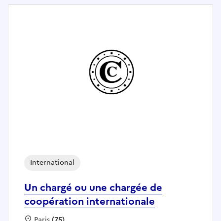
International
Un chargé ou une chargée de
coopération internationale
Localisation :
Paris
(75)