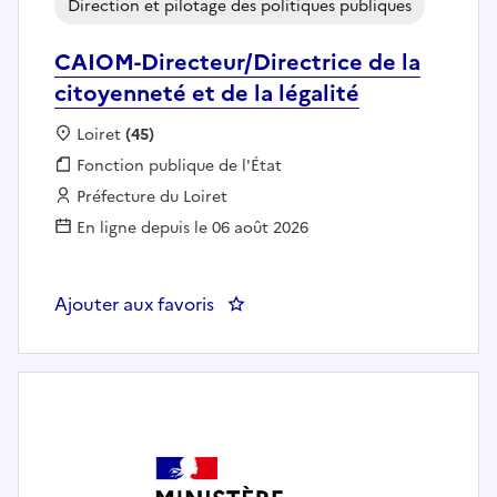
Direction et pilotage des politiques publiques
CAIOM-Directeur/Directrice de la
citoyenneté et de la légalité
Localisation :
Loiret
(45)
Fonction publique :
Fonction publique de l'État
Employeur :
Préfecture du Loiret
En ligne depuis le 06 août 2026
Ajouter aux favoris
: CAIOM-Directeur/Directrice de l