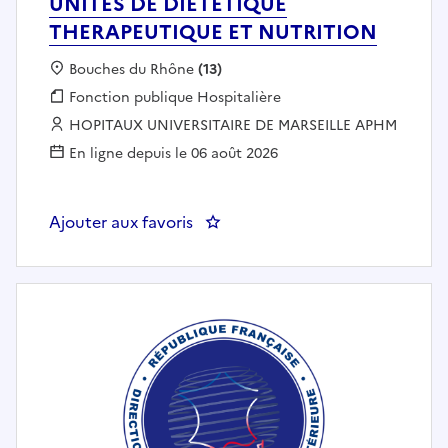
UNITES DE DIETETIQUE
THERAPEUTIQUE ET NUTRITION
Localisation :
Bouches du Rhône
(13)
Fonction publique :
Fonction publique Hospitalière
Employeur :
HOPITAUX UNIVERSITAIRE DE MARSEILLE APHM
En ligne depuis le 06 août 2026
Ajouter aux favoris
: CADRE SUPERIEUR DE SANTE 