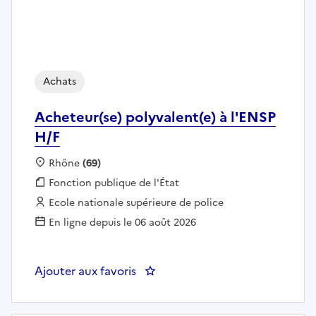
Achats
Acheteur(se) polyvalent(e) à l'ENSP
H/F
Localisation :
Rhône
(69)
Fonction publique :
Fonction publique de l'État
Employeur :
Ecole nationale supérieure de police
En ligne depuis le 06 août 2026
Ajouter aux favoris
: Acheteur(se) polyvalent(e) à l'