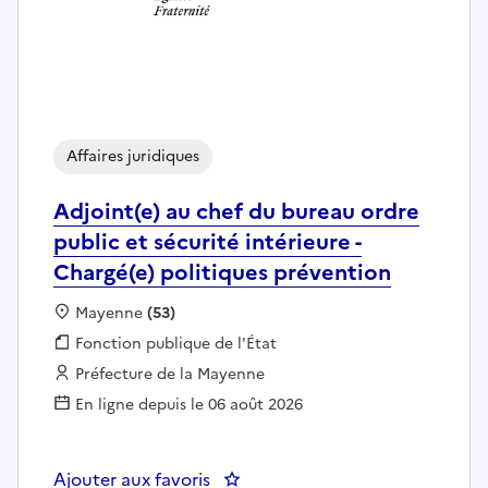
Affaires juridiques
Adjoint(e) au chef du bureau ordre
public et sécurité intérieure -
Chargé(e) politiques prévention
Localisation :
Mayenne
(53)
Fonction publique :
Fonction publique de l'État
Employeur :
Préfecture de la Mayenne
En ligne depuis le 06 août 2026
Ajouter aux favoris
: Adjoint(e) au chef du bureau or