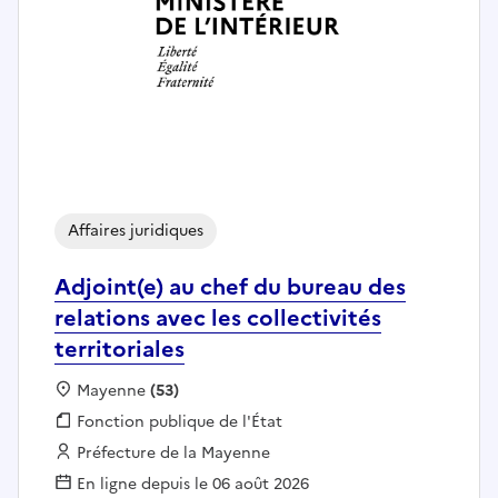
Affaires juridiques
Adjoint(e) au chef du bureau des
relations avec les collectivités
territoriales
Localisation :
Mayenne
(53)
Fonction publique :
Fonction publique de l'État
Employeur :
Préfecture de la Mayenne
En ligne depuis le 06 août 2026