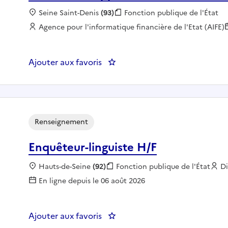
Localisation :
Seine Saint-Denis
(93)
Fonction publique :
Fonction publique de l'État
Employeur :
Agence pour l'informatique financière de l'Etat (AIFE)
Ajouter aux favoris
: AIFE - Développeur(euse) Admi
Renseignement
Enquêteur-linguiste H/F
Localisation :
Hauts-de-Seine
(92)
Fonction publique :
Fonction publique de l'État
E
Di
En ligne depuis le 06 août 2026
Ajouter aux favoris
: Enquêteur-linguiste H/F