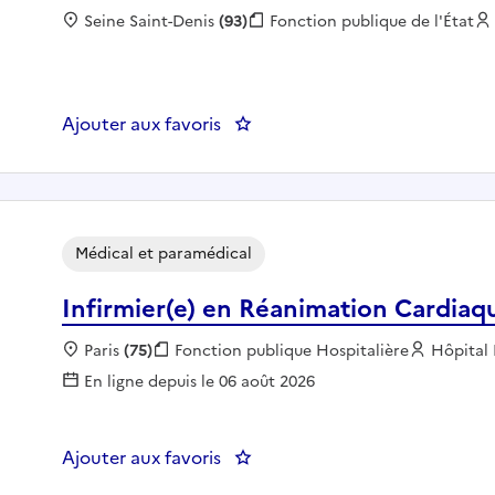
Localisation :
Seine Saint-Denis
(93)
Fonction publique :
Fonction publique de l'État
Ajouter aux favoris
: Chargé(e) de mission coopérat
Médical et paramédical
Infirmier(e) en Réanimation Cardiaq
Localisation :
Paris
(75)
Fonction publique :
Fonction publique Hospitalière
Employe
Hôpital
En ligne depuis le 06 août 2026
Ajouter aux favoris
: Infirmier(e) en Réanimation C