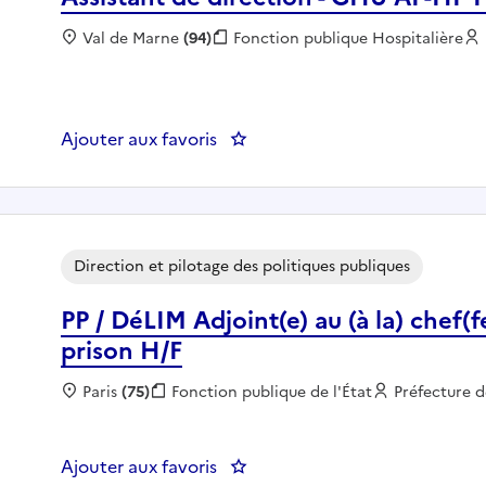
Localisation :
Val de Marne
(94)
Fonction publique :
Fonction publique Hospitalière
Ajouter aux favoris
: Assistant de direction - GHU A
Direction et pilotage des politiques publiques
PP / DéLIM Adjoint(e) au (à la) chef(f
prison H/F
Localisation :
Paris
(75)
Fonction publique :
Fonction publique de l'État
Employeur :
Préfecture d
Ajouter aux favoris
: PP / DéLIM Adjoint(e) au (à la)