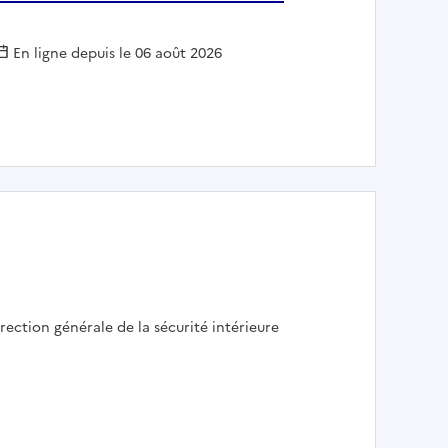
En ligne depuis le 06 août 2026
nistrateur(trice) ServiceNow H/F
mployeur :
rection générale de la sécurité intérieure