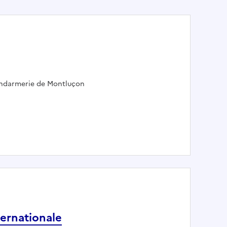
:
endarmerie de Montluçon
ternationale