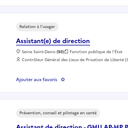
Relation à l'usager
Assistant(e) de direction
Localisation :
Seine Saint-Denis
(93)
Fonction publique :
Fonction publique de l'État
Employeur :
Contrôleur Général des Lieux de Privation de Liberté 
Ajouter aux favoris
: Assistant(e) de direction
Prévention, conseil et pilotage en santé
Assistant de direction - GHU AP-HP P