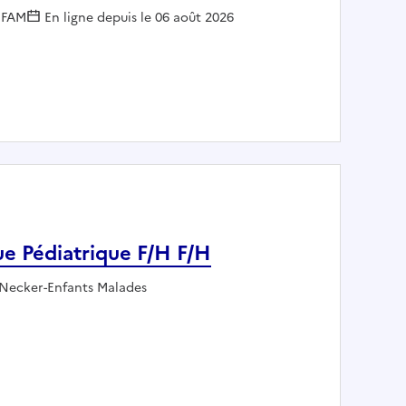
Employeur :
FAM
En ligne depuis le 06 août 2026
ion internationale
ue Pédiatrique F/H F/H
ur :
 Necker-Enfants Malades
ardiaque Pédiatrique F/H F/H