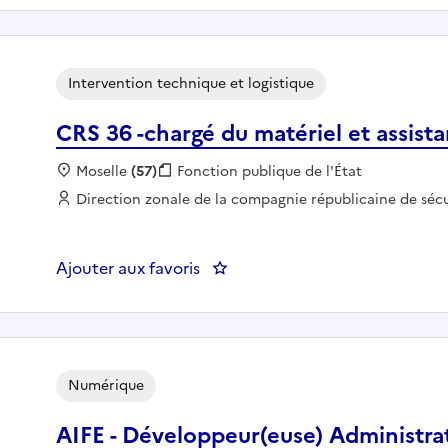
Intervention technique et logistique
CRS 36 -chargé du matériel et assist
Localisation :
Moselle
(57)
Fonction publique :
Fonction publique de l'État
Employeur :
Direction zonale de la compagnie républicaine de sécu
Ajouter aux favoris
: CRS 36 -chargé du matériel et 
Numérique
AIFE - Développeur(euse) Administra