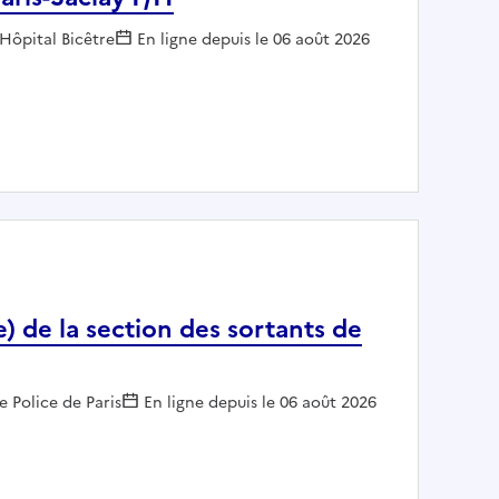
Employeur :
Hôpital Bicêtre
En ligne depuis le 06 août 2026
P-HP Paris-Saclay F/H
e) de la section des sortants de
e Police de Paris
En ligne depuis le 06 août 2026
 chef(fe) de la section des sortants de prison H/F