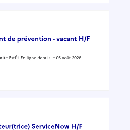
ant de prévention - vacant H/F
rité Est
En ligne depuis le 06 août 2026
assistant de prévention - vacant H/F
teur(trice) ServiceNow H/F