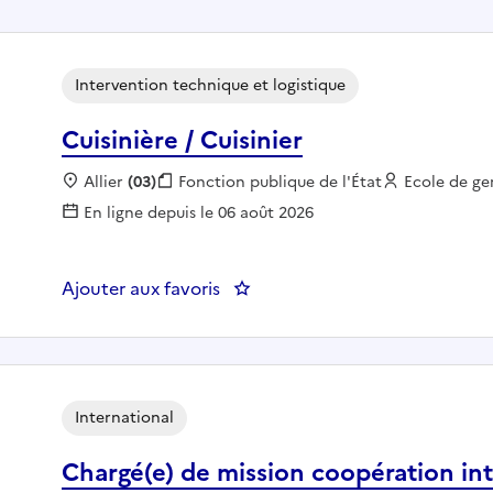
Intervention technique et logistique
Cuisinière / Cuisinier
Localisation :
Allier
(03)
Fonction publique :
Fonction publique de l'État
Employeur 
Ecole de g
En ligne depuis le 06 août 2026
Ajouter aux favoris
: Cuisinière / Cuisinier
International
Chargé(e) de mission coopération in