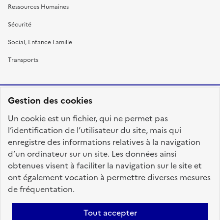
Ressources Humaines
Sécurité
Social, Enfance Famille
Transports
Gestion des cookies
RÉPUBLIQUE
Un cookie est un fichier, qui ne permet pas
FRANÇAISE
l’identification de l’utilisateur du site, mais qui
enregistre des informations relatives à la navigation
d’un ordinateur sur un site. Les données ainsi
obtenues visent à faciliter la navigation sur le site et
fonction-publique.gouv.fr
legifrance.gouv.fr
ont également vocation à permettre diverses mesures
de fréquentation.
gouvernement.fr
service-public.fr
data.gouv.fr
Tout accepter
Plan du site
Accessibilité : totalement conforme