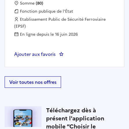
Localisation :
Somme
(80)
Fonction publique :
Fonction publique de l'État
Employeur :
Etablissement Public de Sécurité Ferroviaire
(EPSF)
En ligne depuis le 16 juin 2026
Ajouter aux favoris
: Coordinateur(trice) de Bases d
Voir toutes nos offres
Téléchargez dès à
présent l'application
mobile “Choisir le