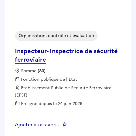
Organisation, contrôle et évaluation
Inspecteur- Inspectrice de sécurité
ferroviaire
Localisation :
Somme
(80)
Fonction publique :
Fonction publique de l'État
Employeur :
Etablissement Public de Sécurité Ferroviaire
(EPSF)
En ligne depuis le 24 juin 2026
Ajouter aux favoris
: Inspecteur- Inspectrice de sécur