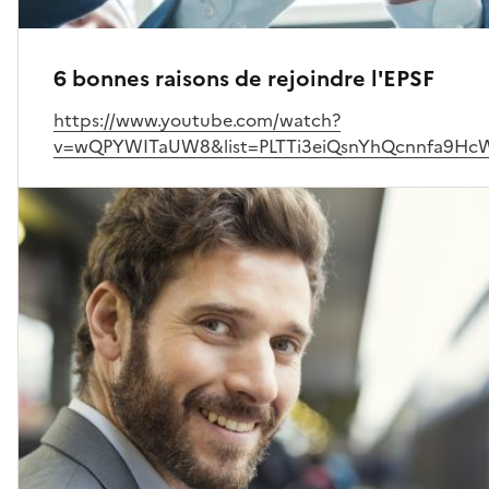
6 bonnes raisons de rejoindre l'EPSF
https://www.youtube.com/watch?
v=wQPYWITaUW8&list=PLTTi3eiQsnYhQcnnfa9HcW