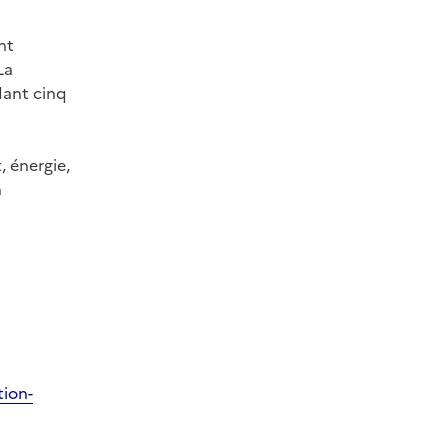
nt
La
dant cinq
, énergie,
n
tion-