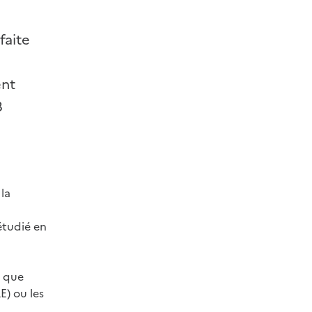
faite
ent
3
la
étudié en
i que
E) ou les