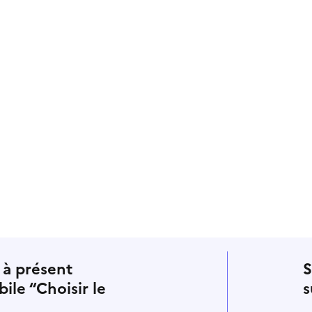
ement Twitter) - nouvelle fenêtre
kedIn
 par email
opier dans le presse-papier
 à présent
S
bile “Choisir le
s