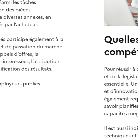
Parmi les tâches
on des pièces
e diverses annexes, en
 par l’acheteur.
Quelles
hés participe également à la
et de passation du marché
compét
ppels d’offres, la
intéressées, l’attribution
fication des résultats.
Pour réussir à
et de la légis
mployeurs publics.
essentielle. 
et d’innovatio
également req
savoir planifie
capacité à nég
Il est aussi in
techniques et