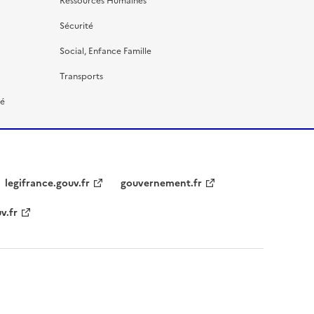
Ressources Humaines
Sécurité
Social, Enfance Famille
Transports
té
legifrance.gouv.fr
gouvernement.fr
v.fr