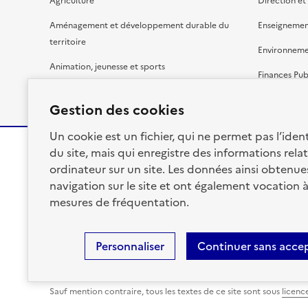
Agriculture
Direction et
Aménagement et développement durable du
Enseignemen
territoire
Environnem
Animation, jeunesse et sports
Finances Pub
Bâtiment
Gestion budg
Gestion des cookies
Un cookie est un fichier, qui ne permet pas l’identi
du site, mais qui enregistre des informations relat
ordinateur sur un site. Les données ainsi obtenues 
RÉPUBLIQUE
navigation sur le site et ont également vocation 
FRANÇAISE
mesures de fréquentation.
Personnaliser
Continuer sans acce
Plan du site
Accessibilité : totalement conforme
Person
Sauf mention contraire, tous les textes de ce site sont sous
licenc