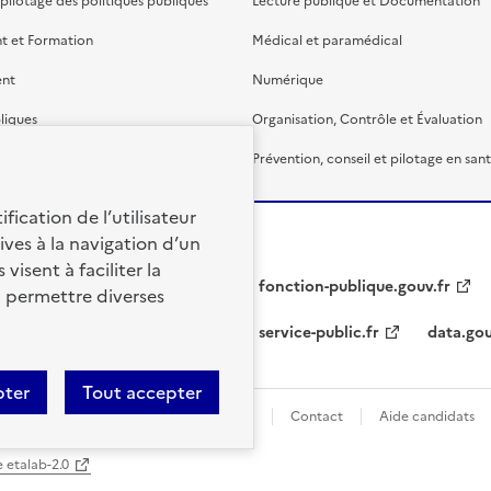
 pilotage des politiques publiques
Lecture publique et Documentation
t et Formation
Médical et paramédical
ent
Numérique
liques
Organisation, Contrôle et Évaluation
étaire et financière
Prévention, conseil et pilotage en san
fication de l’utilisateur
ives à la navigation d’un
visent à faciliter la
fonction-publique.gouv.fr
à permettre diverses
service-public.fr
data.gou
pter
Tout accepter
naliser les cookies
Mentions légales
Contact
Aide candidats
e etalab-2.0