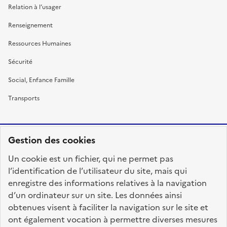
Relation à l’usager
Renseignement
Ressources Humaines
Sécurité
Social, Enfance Famille
Transports
Gestion des cookies
RÉPUBLIQUE
Un cookie est un fichier, qui ne permet pas
FRANÇAISE
l’identification de l’utilisateur du site, mais qui
enregistre des informations relatives à la navigation
d’un ordinateur sur un site. Les données ainsi
obtenues visent à faciliter la navigation sur le site et
fonction-publique.gouv.fr
legifrance.gouv.fr
ont également vocation à permettre diverses mesures