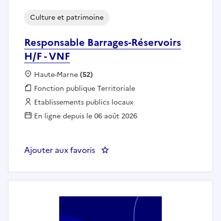
Culture et patrimoine
Responsable Barrages-Réservoirs
H/F - VNF
Localisation :
Haute-Marne
(52)
Fonction publique :
Fonction publique Territoriale
Employeur :
Etablissements publics locaux
En ligne depuis le 06 août 2026
Ajouter aux favoris
: Responsable Barrages-Réservoir