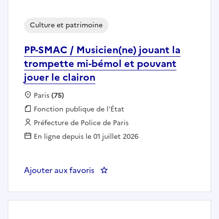
Culture et patrimoine
PP-SMAC / Musicien(ne) jouant la
trompette mi-bémol et pouvant
jouer le clairon
Localisation :
Paris
(75)
Fonction publique :
Fonction publique de l'État
Employeur :
Préfecture de Police de Paris
En ligne depuis le 01 juillet 2026
Ajouter aux favoris
: PP-SMAC / Musicien(ne) jouant 