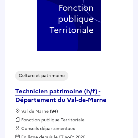
Fonction
publique
Territoriale
Culture et patrimoine
Technicien patrimoine (h/f) -
Département du Val-de-Marne
Localisation :
Val de Marne
(94)
Fonction publique :
Fonction publique Territoriale
Employeur :
Conseils départementaux
En ligne depuis le 07 août 2026