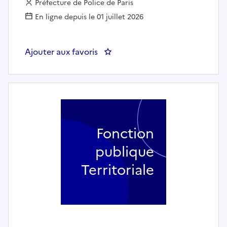
Employeur :
Préfecture de Police de Paris
En ligne depuis le 01 juillet 2026
Ajouter aux favoris
: PP-SMAC / Musicien(ne) jouant
Fonction
publique
Territoriale