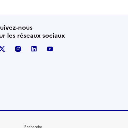
uivez-nous
ur les réseaux sociaux
X (anciennement Twitter)
instagram
linkedin
youtube
Recherche