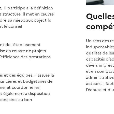
, il participe à la définition
Quelle
a structure. Il met en œuvre
dre au mieux aux objectifs
compét
et le conseil
Un sens des re
nt de l’établissement
indispensables
 mise en œuvre de projets
qualités de le
 l’efficience des prestations
capacités d’ad
divers imprév
et en comptabi
s et des équipes, il assure la
administrativ
nancières et budgétaires de
acteurs, il fau
nnel et coordonne les
l’écoute et d’u
met également à disposition
écessaires au bon