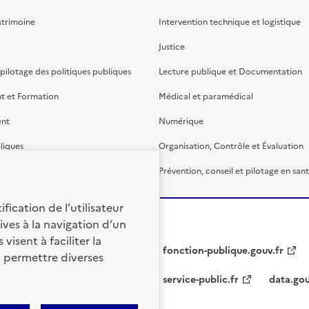
atrimoine
Intervention technique et logistique
Justice
 pilotage des politiques publiques
Lecture publique et Documentation
t et Formation
Médical et paramédical
ent
Numérique
liques
Organisation, Contrôle et Évaluation
étaire et financière
Prévention, conseil et pilotage en san
fication de l’utilisateur
ives à la navigation d’un
visent à faciliter la
fonction-publique.gouv.fr
à permettre diverses
service-public.fr
data.gou