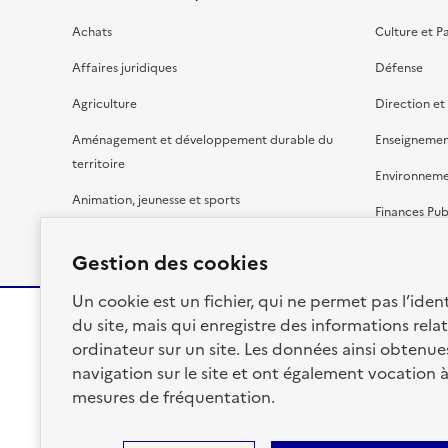
Achats
Culture et P
Affaires juridiques
Défense
Agriculture
Direction et
Aménagement et développement durable du
Enseignemen
territoire
Environnem
Animation, jeunesse et sports
Finances Pub
Bâtiment
Gestion budg
Gestion des cookies
Un cookie est un fichier, qui ne permet pas l’identi
du site, mais qui enregistre des informations relat
ordinateur sur un site. Les données ainsi obtenues 
RÉPUBLIQUE
navigation sur le site et ont également vocation 
FRANÇAISE
mesures de fréquentation.