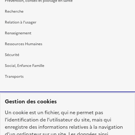
Prévention, conseil et pilotage en santé
Recherche
Relation à l’usager
Renseignement
Ressources Humaines
Sécurité
Social, Enfance Famille
Transports
Gestion des cookies
RÉPUBLIQUE
Un cookie est un fichier, qui ne permet pas
FRANÇAISE
l’identification de l’utilisateur du site, mais qui
enregistre des informations relatives à la navigation
d’un ordinateur sur un site. Les données ainsi