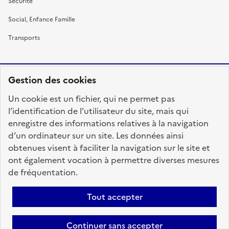
Sécurité
Social, Enfance Famille
Transports
Gestion des cookies
RÉPUBLIQUE
Un cookie est un fichier, qui ne permet pas
FRANÇAISE
l’identification de l’utilisateur du site, mais qui
enregistre des informations relatives à la navigation
d’un ordinateur sur un site. Les données ainsi
obtenues visent à faciliter la navigation sur le site et
fonction-publique.gouv.fr
legifrance.gouv.fr
ont également vocation à permettre diverses mesures
de fréquentation.
gouvernement.fr
service-public.fr
data.gouv.fr
Tout accepter
Plan du site
Accessibilité : totalement conforme
Personnaliser les cookies
Mentions légales
Contact
Aide
Continuer sans accepter