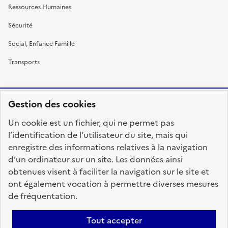
Ressources Humaines
Sécurité
Social, Enfance Famille
Transports
Gestion des cookies
RÉPUBLIQUE
Un cookie est un fichier, qui ne permet pas
FRANÇAISE
l’identification de l’utilisateur du site, mais qui
enregistre des informations relatives à la navigation
d’un ordinateur sur un site. Les données ainsi
obtenues visent à faciliter la navigation sur le site et
fonction-publique.gouv.fr
legifrance.gouv.fr
ont également vocation à permettre diverses mesures
de fréquentation.
gouvernement.fr
service-public.fr
data.gouv.fr
Tout accepter
Plan du site
Accessibilité : totalement conforme