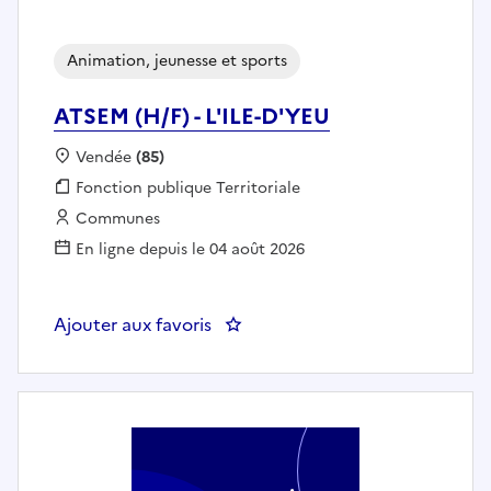
Animation, jeunesse et sports
ATSEM (H/F) - L'ILE-D'YEU
Localisation :
Vendée
(85)
Fonction publique :
Fonction publique Territoriale
Employeur :
Communes
En ligne depuis le 04 août 2026
Ajouter aux favoris
: ATSEM (H/F) - L'ILE-D'YEU