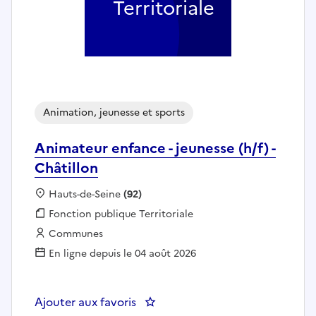
Territoriale
Animation, jeunesse et sports
Animateur enfance - jeunesse (h/f) -
Châtillon
Localisation :
Hauts-de-Seine
(92)
Fonction publique :
Fonction publique Territoriale
Employeur :
Communes
En ligne depuis le 04 août 2026
Ajouter aux favoris
: Animateur enfance - jeunesse (h/