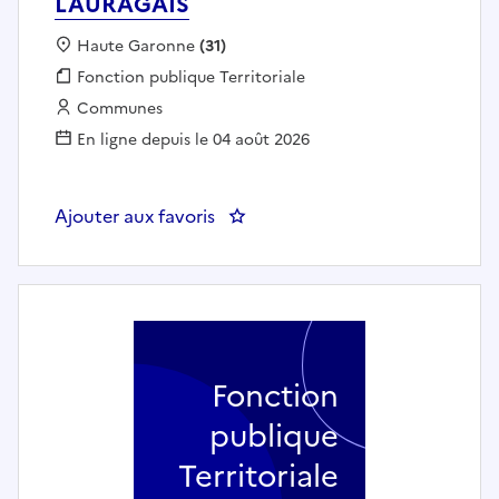
LAURAGAIS
Localisation :
Haute Garonne
(31)
Fonction publique :
Fonction publique Territoriale
Employeur :
Communes
En ligne depuis le 04 août 2026
Ajouter aux favoris
: Animateur Enfance-Jeunesse 
Fonction
publique
Territoriale