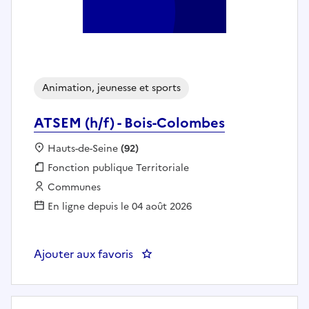
Animation, jeunesse et sports
ATSEM (h/f) - Bois-Colombes
Localisation :
Hauts-de-Seine
(92)
Fonction publique :
Fonction publique Territoriale
Employeur :
Communes
En ligne depuis le 04 août 2026
Ajouter aux favoris
: ATSEM (h/f) - Bois-Colombes