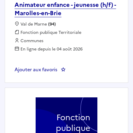
Animateur enfance - jeunesse (h/f) -
Marolles-en-Brie
Localisation :
Val de Marne
(94)
Fonction publique :
Fonction publique Territoriale
Employeur :
Communes
En ligne depuis le 04 août 2026
Ajouter aux favoris
: Animateur enfance - jeunesse (h/
Fonction
publique