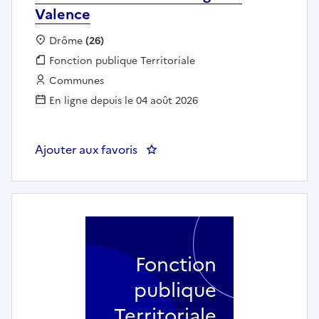
Valence
Localisation :
Drôme
(26)
Fonction publique :
Fonction publique Territoriale
Employeur :
Communes
En ligne depuis le 04 août 2026
Ajouter aux favoris
: Animateur périscolaire et hyg
Fonction
publique
Territoriale