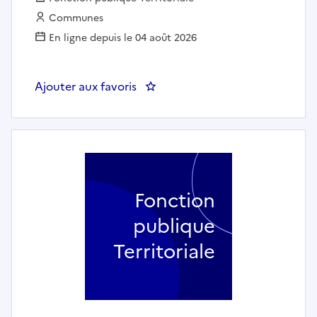
Employeur :
Communes
En ligne depuis le 04 août 2026
Ajouter aux favoris
: Agent d'accompagnement de l'
Fonction
publique
Territoriale