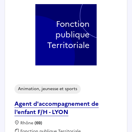
Fonction
publique
Territoriale
Animation, jeunesse et sports
Agent d'accompagnement de
l'enfant F/H - LYON
Localisation :
Rhône
(69)
Fonction publique :
Fonction publique Territoriale