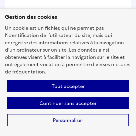
Gestion des cookies
Précédent
1
19
20
21
22
Un cookie est un fichier, qui ne permet pas
23
24
25
200
Suivant
l’identification de l’utilisateur du site, mais qui
enregistre des informations relatives à la navigation
Aller à la page
d’un ordinateur sur un site. Les données ainsi
obtenues visent à faciliter la navigation sur le site et
ont également vocation à permettre diverses mesures
de fréquentation.
Tout accepter
Téléchargez dès à
présent l'application
Continuer sans accepter
mobile “Choisir le
service public”
Personnaliser
Avec l’application, retrouvez en
tous lieux et en toutes