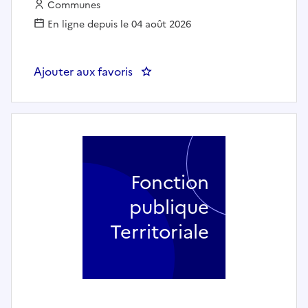
Employeur :
Communes
En ligne depuis le 04 août 2026
Ajouter aux favoris
: Agent polyvalent (h/f) - Livry-
Fonction
publique
Territoriale