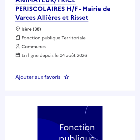
PERISCOLAIRES H/F - Mairie de
Varces Allières et Risset
Localisation :
Isère
(38)
Fonction publique :
Fonction publique Territoriale
Employeur :
Communes
En ligne depuis le 04 août 2026
Ajouter aux favoris
: ANIMATEUR/TRICE PERISCOLAIRES
Fonction
publique