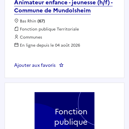
Animateur enfance - jeunesse (h/f) -
Commune de Mundolsheim
Localisation :
Bas Rhin
(67)
Fonction publique :
Fonction publique Territoriale
Employeur :
Communes
En ligne depuis le 04 août 2026
Ajouter aux favoris
: Animateur enfance - jeunesse
Fonction
publique