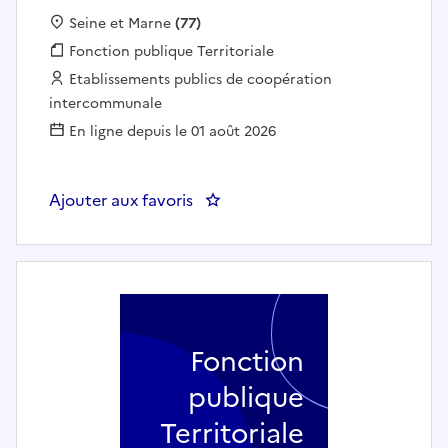
Localisation :
Seine et Marne
(77)
Fonction publique :
Fonction publique Territoriale
Employeur :
Etablissements publics de coopération
intercommunale
En ligne depuis le 01 août 2026
Ajouter aux favoris
: Animateur-trice de loisirs
Fonction
publique
Territoriale