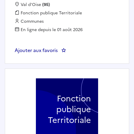
Localisation :
Val d'Oise
(95)
Fonction publique :
Fonction publique Territoriale
Employeur :
Communes
En ligne depuis le 01 août 2026
Ajouter aux favoris
: Animateur enfance - jeunesse (
Fonction
publique
Territoriale