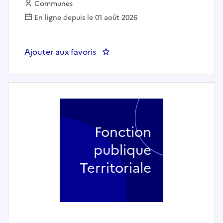
Employeur :
Communes
En ligne depuis le 01 août 2026
Ajouter aux favoris
: Agent polyvalent d'entretien 
Fonction
publique
Territoriale