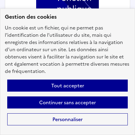
publique
Gestion des cookies
Territoriale
Un cookie est un fichier, qui ne permet pas
l’identification de l’utilisateur du site, mais qui
enregistre des informations relatives à la navigation
d’un ordinateur sur un site. Les données ainsi
obtenues visent à faciliter la navigation sur le site et
ont également vocation à permettre diverses mesures
Animation, jeunesse et sports
de fréquentation.
Un(e) Responsable de site H/F -
Tout accepter
Mairie de PLAISIR
Localisation :
Yvelines
(78)
Continuer sans accepter
Fonction publique :
Fonction publique Territoriale
Employeur :
Communes
Personnaliser
En ligne depuis le 01 août 2026