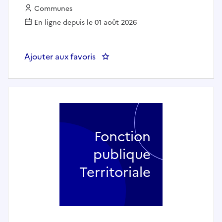
Employeur :
Communes
En ligne depuis le 01 août 2026
Ajouter aux favoris
: Animateur enfance - jeunesse 
Fonction
publique
Territoriale