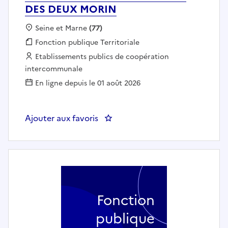
DES DEUX MORIN
Localisation :
Seine et Marne
(77)
Fonction publique :
Fonction publique Territoriale
Employeur :
Etablissements publics de coopération
intercommunale
En ligne depuis le 01 août 2026
Ajouter aux favoris
: Animateur-trice de loisirs
Fonction
publique