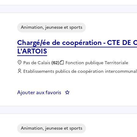
Animation, jeunesse et sports
Chargé/ée de coopération - CTE 
L'ARTOIS
Localisation :
Pas de Calais
(62)
Fonction publique :
Fonction publique Territoriale
Employeur :
Etablissements publics de coopération intercommuna
Ajouter aux favoris
: Chargé/ée de coopération -
Animation, jeunesse et sports