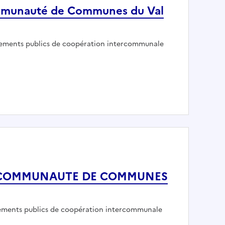
Communauté de Communes du Val
ur :
sements publics de coopération intercommunale
sirs - Communauté de Communes du Val Marnaysien
/f) - COMMUNAUTE DE COMMUNES
ur :
sements publics de coopération intercommunale