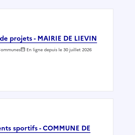
 de projets - MAIRIE DE LIEVIN
mployeur :
Communes
En ligne depuis le 30 juillet 2026
nation de projets - MAIRIE DE LIEVIN
ents sportifs - COMMUNE DE