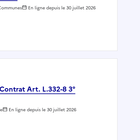
Employeur :
Communes
En ligne depuis le 30 juillet 2026
E LEMPDES
 Contrat Art. L.332-8 3°
le
En ligne depuis le 30 juillet 2026
irect, Contrat Art. L.332-8 3°