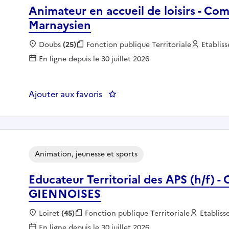
Animateur en accueil de loisirs - 
Marnaysien
Localisation :
Doubs
(25)
Fonction publique :
Fonction publique Territoriale
Employe
Etablis
En ligne depuis le 30 juillet 2026
Ajouter aux favoris
: Animateur en accueil de loi
Animation, jeunesse et sports
Educateur Territorial des APS (h
GIENNOISES
Localisation :
Loiret
(45)
Fonction publique :
Fonction publique Territoriale
Employe
Etablis
En ligne depuis le 30 juillet 2026