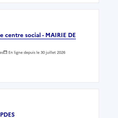
e centre social - MAIRIE DE
r :
es
En ligne depuis le 30 juillet 2026
s agréée centre social - MAIRIE DE VILLEFONTAINE
MPDES