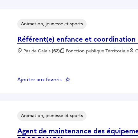
Animation, jeunesse et sports
Référent(e) enfance et coordination
Localisation :
Pas de Calais
(62)
Fonction publique :
Fonction publique Territoriale
E
Ajouter aux favoris
: Référent(e) enfance et coordi
Animation, jeunesse et sports
Agent de maintenance des équipem