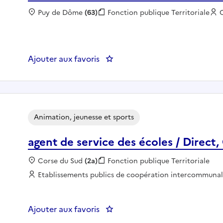
Localisation :
Puy de Dôme
(63)
Fonction publique :
Fonction publique Territoriale
Ajouter aux favoris
: ADJOINT ALSH - COMMUNE D
Animation, jeunesse et sports
agent de service des écoles / Direct,
Localisation :
Corse du Sud
(2a)
Fonction publique :
Fonction publique Territoriale
Employeur :
Etablissements publics de coopération intercommuna
Ajouter aux favoris
: agent de service des écoles / D