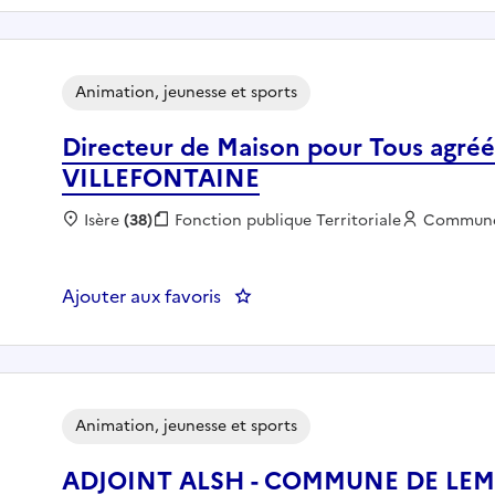
Animation, jeunesse et sports
Directeur de Maison pour Tous agréé
VILLEFONTAINE
Localisation :
Isère
(38)
Fonction publique :
Fonction publique Territoriale
Employeu
Commun
Ajouter aux favoris
: Directeur de Maison pour Tou
Animation, jeunesse et sports
ADJOINT ALSH - COMMUNE DE LE