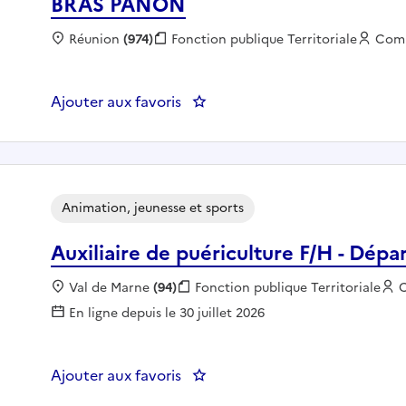
BRAS PANON
Localisation :
Réunion
(974)
Fonction publique :
Fonction publique Territoriale
Empl
Com
Ajouter aux favoris
: Agent de maintenance des é
Animation, jeunesse et sports
Auxiliaire de puériculture F/H - Dé
Localisation :
Val de Marne
(94)
Fonction publique :
Fonction publique Territoriale
E
C
En ligne depuis le 30 juillet 2026
Ajouter aux favoris
: Auxiliaire de puériculture F/