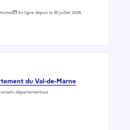
oyeur :
munes
En ligne depuis le 30 juillet 2026
quipements sportifs - COMMUNE DE BRAS PANON
partement du Val-de-Marne
mployeur :
onseils départementaux
H - Département du Val-de-Marne