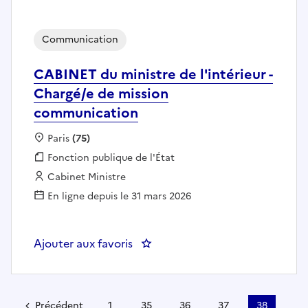
Communication
CABINET du ministre de l'intérieur -
Chargé/e de mission
communication
Localisation :
Paris
(75)
Fonction publique :
Fonction publique de l'État
Employeur :
Cabinet Ministre
En ligne depuis le 31 mars 2026
Ajouter aux favoris
: CABINET du ministre de l'intér
Précédent
1
35
36
37
38