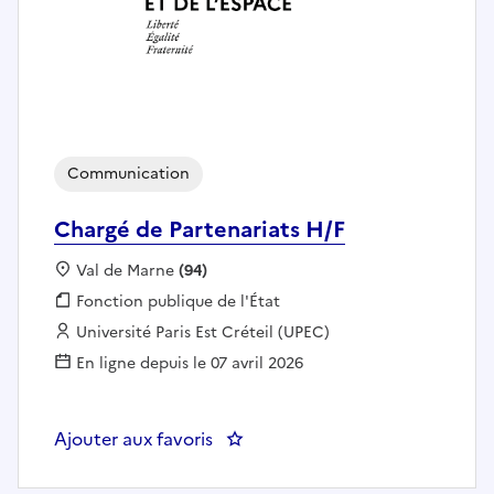
Communication
Chargé de Partenariats H/F
Localisation :
Val de Marne
(94)
Fonction publique :
Fonction publique de l'État
Employeur :
Université Paris Est Créteil (UPEC)
En ligne depuis le 07 avril 2026
Ajouter aux favoris
: Chargé de Partenariats H/F