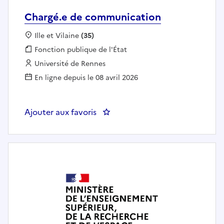
Chargé.e de communication
Localisation :
Ille et Vilaine
(35)
Fonction publique :
Fonction publique de l'État
Employeur :
Université de Rennes
En ligne depuis le 08 avril 2026
Ajouter aux favoris
: Chargé.e de communication