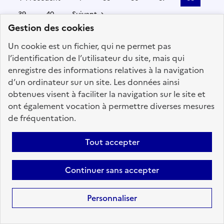
39
40
Suivant
Gestion des cookies
Aller à la page
Un cookie est un fichier, qui ne permet pas
l’identification de l’utilisateur du site, mais qui
enregistre des informations relatives à la navigation
d’un ordinateur sur un site. Les données ainsi
obtenues visent à faciliter la navigation sur le site et
Téléchargez dès à
ont également vocation à permettre diverses mesures
présent l'application
de fréquentation.
mobile “Choisir le
Tout accepter
service public”
Avec l’application, retrouvez en
Continuer sans accepter
tous lieux et en toutes
circonstances les offres d'emploi
disponibles dans l'ensemble des
Personnaliser
trois versants de la fonction
publique.