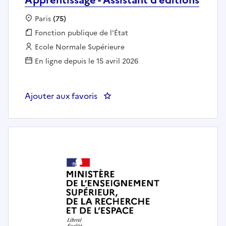
Localisation :
Paris
(75)
Fonction publique :
Fonction publique de l'État
Employeur :
Ecole Normale Supérieure
En ligne depuis le 15 avril 2026
Ajouter aux favoris
: Apprentissage - Assistant d'édi