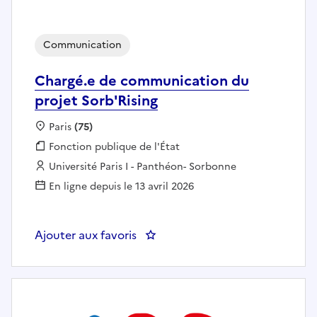
Communication
Chargé.e de communication du
projet Sorb'Rising
Localisation :
Paris
(75)
Fonction publique :
Fonction publique de l'État
Employeur :
Université Paris I - Panthéon- Sorbonne
En ligne depuis le 13 avril 2026
Ajouter aux favoris
: Chargé.e de communication du 