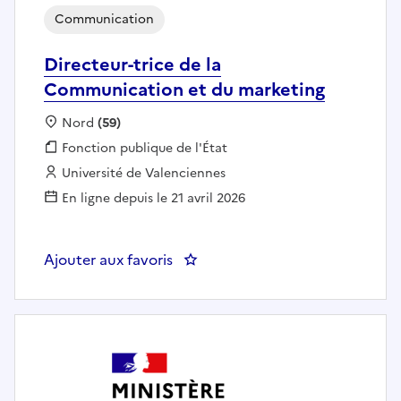
Communication
Directeur-trice de la
Communication et du marketing
Localisation :
Nord
(59)
Fonction publique :
Fonction publique de l'État
Employeur :
Université de Valenciennes
En ligne depuis le 21 avril 2026
Ajouter aux favoris
: Directeur-trice de la Communi