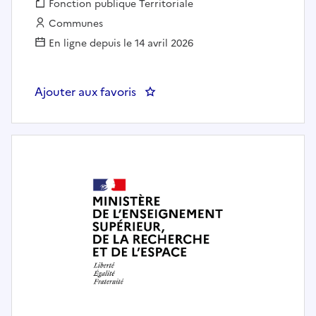
Fonction publique :
Fonction publique Territoriale
Employeur :
Communes
En ligne depuis le 14 avril 2026
Ajouter aux favoris
: Assistant de production - M