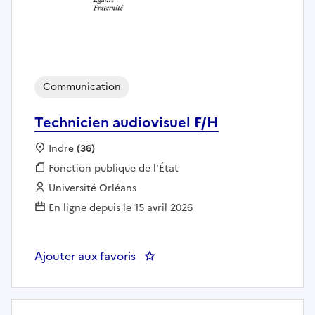
Communication
Technicien audiovisuel F/H
Localisation :
Indre
(36)
Fonction publique :
Fonction publique de l'État
Employeur :
Université Orléans
En ligne depuis le 15 avril 2026
Ajouter aux favoris
: Technicien audiovisuel F/H