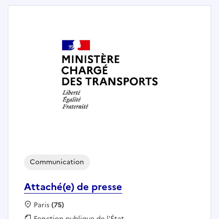
Communication
Attaché(e) de presse
Localisation :
Paris
(75)
Fonction publique :
Fonction publique de l'État