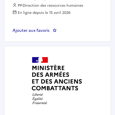
Employeur :
PP-Direction des ressources humaines
En ligne depuis le 15 avril 2026
Ajouter aux favoris
: CAB/SC/DCI/B-Unité créations 