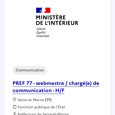
Communication
PREF 77 - webmestre / chargé(e) de
communication - H/F
Localisation :
Seine et Marne
(77)
Fonction publique :
Fonction publique de l'État
Employeur :
Préfecture de Seine-et-Marne