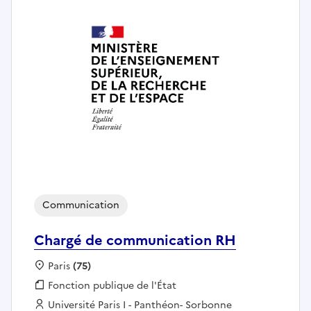
Communication
Chargé de communication RH
Localisation :
Paris
(75)
Fonction publique :
Fonction publique de l'État
Employeur :
Université Paris I - Panthéon- Sorbonne