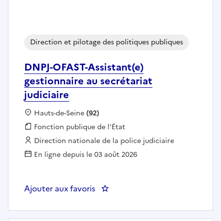
Direction et pilotage des politiques publiques
DNPJ-OFAST-Assistant(e)
gestionnaire au secrétariat
judiciaire
Localisation :
Hauts-de-Seine
(92)
Fonction publique :
Fonction publique de l'État
Employeur :
Direction nationale de la police judiciaire
En ligne depuis le 03 août 2026
Ajouter aux favoris
: DNPJ-OFAST-Assistant(e) gestion