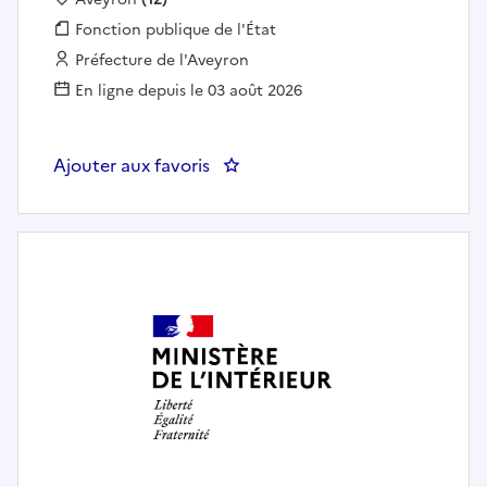
Fonction publique :
Fonction publique de l'État
Employeur :
Préfecture de l'Aveyron
En ligne depuis le 03 août 2026
Ajouter aux favoris
: Secrétaire général(e) adjoint(e