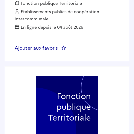
Fonction publique :
Fonction publique Territoriale
Employeur :
Etablissements publics de coopération
intercommunale
En ligne depuis le 04 août 2026
Ajouter aux favoris
: Chef de cabinet mutualisé - D
Fonction
publique
Territoriale