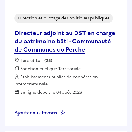
Direction et pilotage des politiques publiques
Directeur adjoint au DST en charge
du patrimoine bâti - Communauté
de Communes du Perche
Localisation :
Eure et Loir
(28)
Fonction publique :
Fonction publique Territoriale
Employeur :
Etablissements publics de coopération
intercommunale
En ligne depuis le 04 août 2026
Ajouter aux favoris
: Directeur adjoint au DST en 