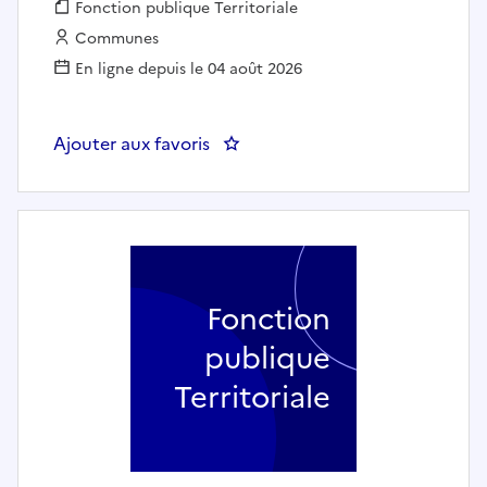
Fonction publique :
Fonction publique Territoriale
Employeur :
Communes
En ligne depuis le 04 août 2026
Ajouter aux favoris
: Directeur général de collectivi
Fonction
publique
Territoriale