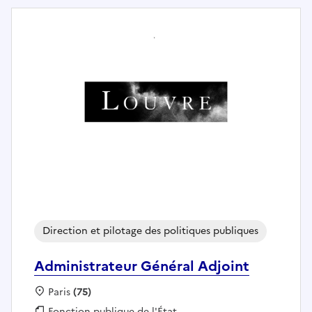
Direction et pilotage des politiques publiques
Administrateur Général Adjoint
Localisation :
Paris
(75)
Fonction publique :
Fonction publique de l'État