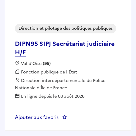
Direction et pilotage des politiques publiques
DIPN95 SIPJ Secrétariat judiciaire
H/F
Localisation :
Val d'Oise
(95)
Fonction publique :
Fonction publique de l'État
Employeur :
Direction interdépartementale de Police
Nationale d’Île-de-France
En ligne depuis le 03 août 2026
Ajouter aux favoris
: DIPN95 SIPJ Secrétariat judiciai