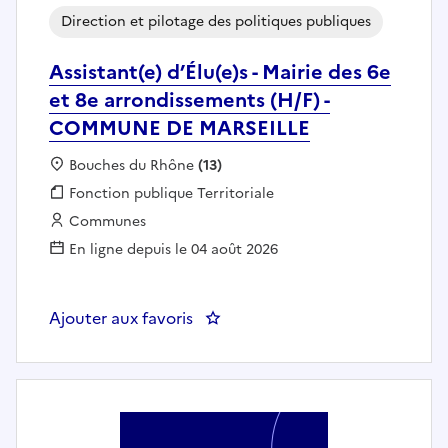
Direction et pilotage des politiques publiques
Assistant(e) d’Élu(e)s - Mairie des 6e
et 8e arrondissements (H/F) -
COMMUNE DE MARSEILLE
Localisation :
Bouches du Rhône
(13)
Fonction publique :
Fonction publique Territoriale
Employeur :
Communes
En ligne depuis le 04 août 2026
Ajouter aux favoris
: Assistant(e) d’Élu(e)s - Mairi