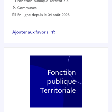
Fonction publique :
Fonction publique Territoriale
Employeur :
Communes
En ligne depuis le 04 août 2026
Ajouter aux favoris
: UN DIRECTEUR GENERAL ADJO
Fonction
publique
Territoriale