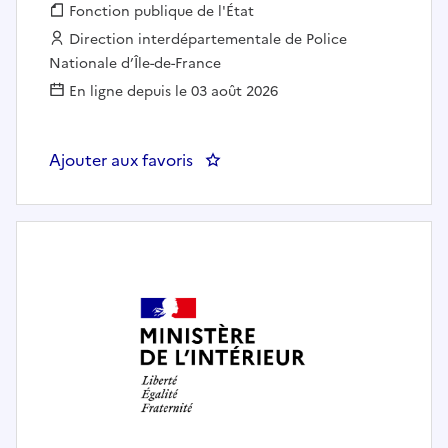
Fonction publique :
Fonction publique de l'État
Employeur :
Direction interdépartementale de Police
Nationale d’Île-de-France
En ligne depuis le 03 août 2026
Ajouter aux favoris
: DIPN95 - CPN CERGY- Secrétaria