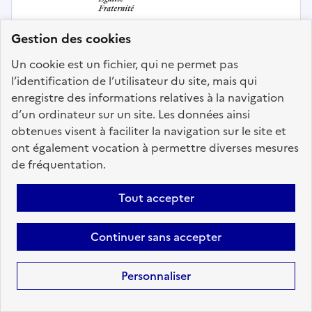
Gestion des cookies
Un cookie est un fichier, qui ne permet pas
l’identification de l’utilisateur du site, mais qui
enregistre des informations relatives à la navigation
Direction et pilotage des politiques publiques
d’un ordinateur sur un site. Les données ainsi
obtenues visent à faciliter la navigation sur le site et
Secrétaire au sein d'une direction
ont également vocation à permettre diverses mesures
territoriale
de fréquentation.
Localisation :
Bas Rhin
(67)
Tout accepter
Fonction publique :
Fonction publique de l'État
Employeur :
Direction zonale de sécurité intérieure - EST
Continuer sans accepter
En ligne depuis le 03 août 2026
Personnaliser
Ajouter aux favoris
: Secrétaire au sein d'une directio