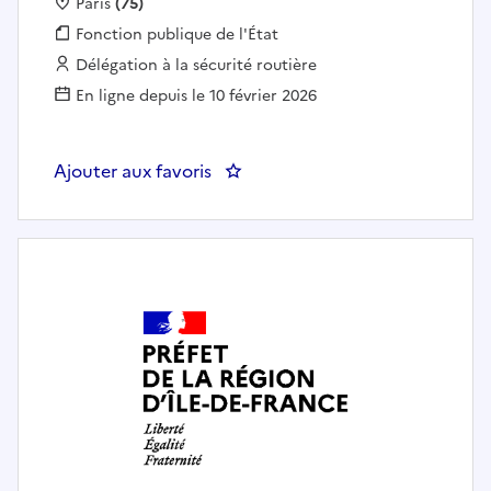
Localisation :
Paris
(75)
Fonction publique :
Fonction publique de l'État
Employeur :
Délégation à la sécurité routière
En ligne depuis le 10 février 2026
Ajouter aux favoris
: sécurité routière PUR BLR Char