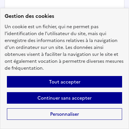
Gestion des cookies
Un cookie est un fichier, qui ne permet pas
l’identification de l’utilisateur du site, mais qui
Direction et pilotage des politiques publiques
enregistre des informations relatives à la navigation
d’un ordinateur sur un site. Les données ainsi
DMATES SDAPES MRA - Assistante
obtenues visent à faciliter la navigation sur le site et
de direction au sein de la SDAPES -
ont également vocation à permettre diverses mesures
F/M
de fréquentation.
Localisation :
Paris
(75)
Tout accepter
Fonction publique :
Fonction publique de l'État
Employeur :
Direction du management de l'administration
Continuer sans accepter
territoriale et de l'encadrement supérieur
En ligne depuis le 10 février 2026
Personnaliser
Ajouter aux favoris
: DMATES SDAPES MRA - Assistant