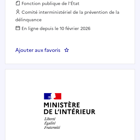
Fonction publique :
Fonction publique de l'État
Employeur :
Comité interministériel de la prévention de la
délinquance
En ligne depuis le 10 février 2026
Ajouter aux favoris
: Chargé (e) de mission au sein d