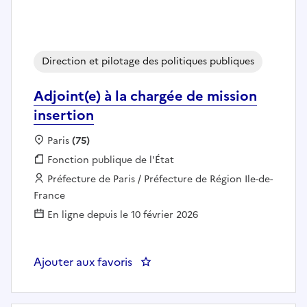
Direction et pilotage des politiques publiques
Adjoint(e) à la chargée de mission
insertion
Localisation :
Paris
(75)
Fonction publique :
Fonction publique de l'État
Employeur :
Préfecture de Paris / Préfecture de Région Ile-de-
France
En ligne depuis le 10 février 2026
Ajouter aux favoris
: Adjoint(e) à la chargée de missi