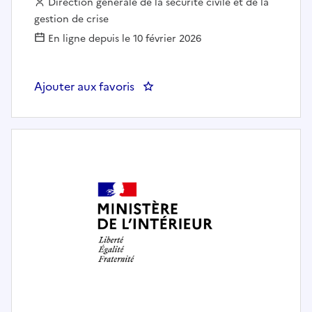
Employeur :
Direction générale de la sécurité civile et de la
gestion de crise
En ligne depuis le 10 février 2026
Ajouter aux favoris
: DGSCGC 75 - Conseiller(ère) a