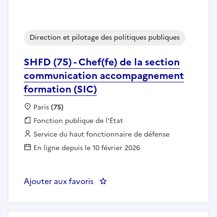
Direction et pilotage des politiques publiques
SHFD (75) - Chef(fe) de la section
communication accompagnement
formation (SIC)
Localisation :
Paris
(75)
Fonction publique :
Fonction publique de l'État
Employeur :
Service du haut fonctionnaire de défense
En ligne depuis le 10 février 2026
Ajouter aux favoris
: SHFD (75) - Chef(fe) de la se