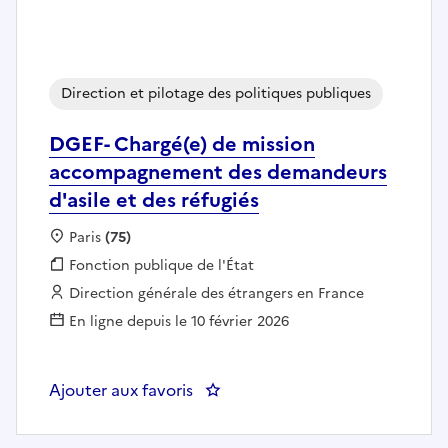
Direction et pilotage des politiques publiques
DGEF- Chargé(e) de mission
accompagnement des demandeurs
d'asile et des réfugiés
Localisation :
Paris
(75)
Fonction publique :
Fonction publique de l'État
Employeur :
Direction générale des étrangers en France
En ligne depuis le 10 février 2026
Ajouter aux favoris
: DGEF- Chargé(e) de mission ac