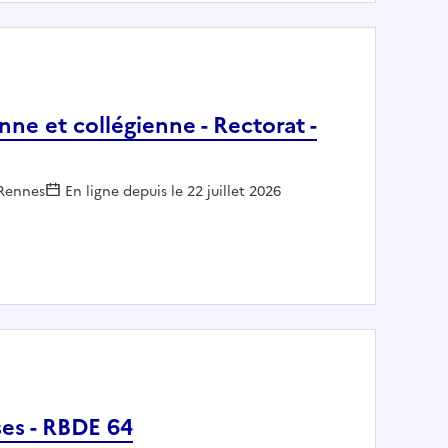
ne et collégienne - Rectorat -
 Rennes
En ligne depuis le 22 juillet 2026
e lycéenne et collégienne - Rectorat - RENNES (35)
es - RBDE 64