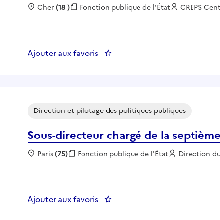
Localisation :
Cher
(18 )
Fonction publique :
Fonction publique de l'État
Employeur 
CREPS Centr
Ajouter aux favoris
: Assistant administratif Pôle f
Direction et pilotage des politiques publiques
Sous-directeur chargé de la septième
Localisation :
Paris
(75)
Fonction publique :
Fonction publique de l'État
Employeur :
Direction d
Ajouter aux favoris
: Sous-directeur chargé de la s