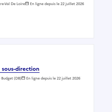
:
e-Val De Loire
En ligne depuis le 22 juillet 2026
ormation professionnelle (F/H)
 sous-direction
u Budget (DB)
En ligne depuis le 22 juillet 2026
eptième sous-direction