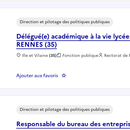
Direction et pilotage des politiques publiques
Délégué(e) académique à la vie lycéen
RENNES (35)
Localisation :
Ille et Vilaine
(35)
Fonction publique :
Fonction publique
Employeur :
Rectorat de
Ajouter aux favoris
: Délégué(e) académique à la vi
Direction et pilotage des politiques publiques
Responsable du bureau des entrepris