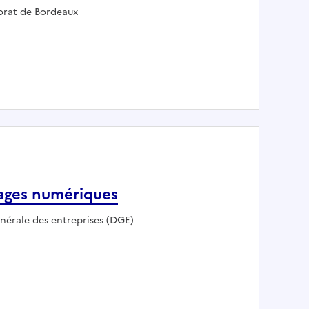
oyeur :
orat de Bordeaux
treprises - RBDE 64
sages numériques
nérale des entreprises (DGE)
 des usages numériques