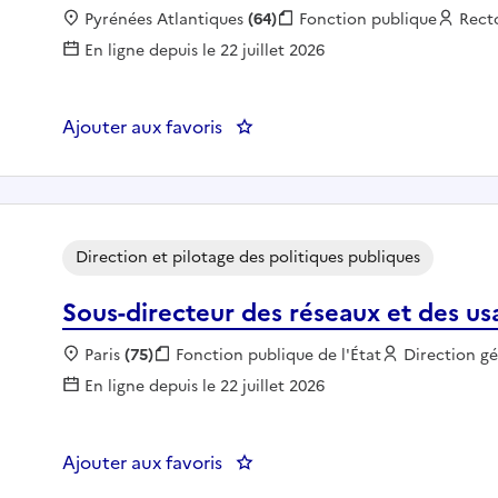
Localisation :
Pyrénées Atlantiques
(64)
Fonction publique :
Fonction publique
Empl
Rect
En ligne depuis le 22 juillet 2026
Ajouter aux favoris
: Responsable du bureau des en
Direction et pilotage des politiques publiques
Sous-directeur des réseaux et des u
Localisation :
Paris
(75)
Fonction publique :
Fonction publique de l'État
Employeur :
Direction gé
En ligne depuis le 22 juillet 2026
Ajouter aux favoris
: Sous-directeur des réseaux et