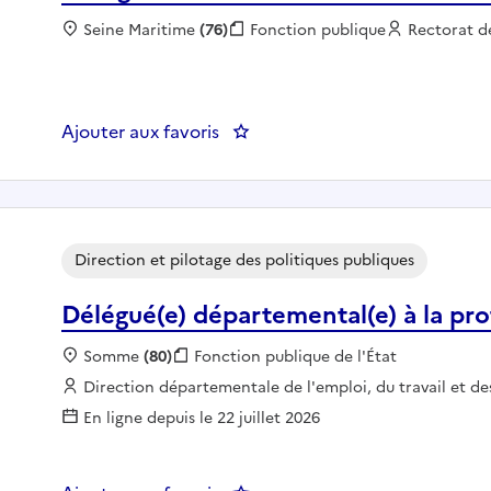
Localisation :
Seine Maritime
(76)
Fonction publique :
Fonction publique
Employeur 
Rectorat 
Ajouter aux favoris
: Chargée de mission RH au rect
Direction et pilotage des politiques publiques
Délégué(e) départemental(e) à la pro
Localisation :
Somme
(80)
Fonction publique :
Fonction publique de l'État
Employeur :
Direction départementale de l'emploi, du travail et d
En ligne depuis le 22 juillet 2026