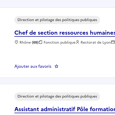
Direction et pilotage des politiques publiques
Chef de section ressources humaines
Localisation :
Rhône
(69)
Fonction publique :
Fonction publique
Employeur :
Rectorat de Lyon
Ajouter aux favoris
: Chef de section ressources hu
Direction et pilotage des politiques publiques
Assistant administratif Pôle formatio