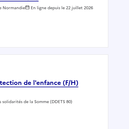
:
de Normandie
En ligne depuis le 22 juillet 2026
orat de Rouen (76)
tection de l'enfance (F/H)
es solidarités de la Somme (DDETS 80)