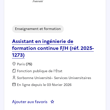
Enseignement et formation
Assistant en ingénierie de
formation continue F/H (réf. 2025-
1273)
Localisation :
Paris
(75)
Fonction publique :
Fonction publique de l'État
Employeur :
Sorbonne Université– Services Universitaires
En ligne depuis le 03 février 2026
Ajouter aux favoris
: Assistant en ingénierie de form