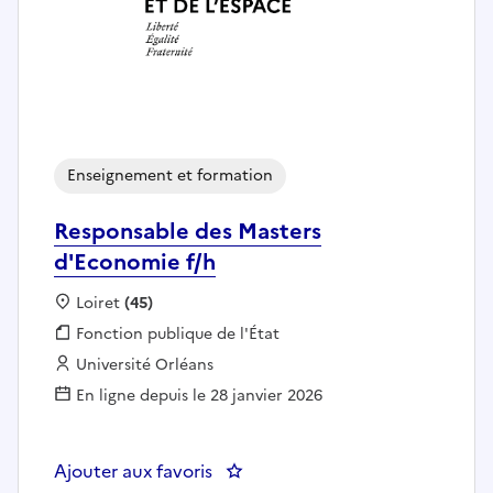
Enseignement et formation
Responsable des Masters
d'Economie f/h
Localisation :
Loiret
(45)
Fonction publique :
Fonction publique de l'État
Employeur :
Université Orléans
En ligne depuis le 28 janvier 2026
Ajouter aux favoris
: Responsable des Masters d'Eco