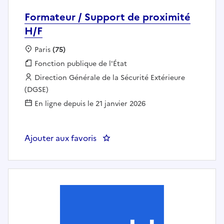
Formateur / Support de proximité
H/F
Localisation :
Paris
(75)
Fonction publique :
Fonction publique de l'État
Employeur :
Direction Générale de la Sécurité Extérieure
(DGSE)
En ligne depuis le 21 janvier 2026
Ajouter aux favoris
: Formateur / Support de proxim