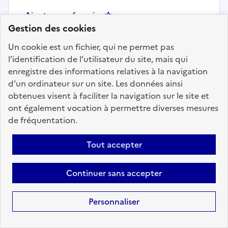
Ajouter aux favoris
: Gestionnaire administratif.ve d
Gestion des cookies
Un cookie est un fichier, qui ne permet pas
l’identification de l’utilisateur du site, mais qui
Précédent
1
174
175
176
177
enregistre des informations relatives à la navigation
178
179
180
184
Suivant
d’un ordinateur sur un site. Les données ainsi
obtenues visent à faciliter la navigation sur le site et
Aller à la page
ont également vocation à permettre diverses mesures
de fréquentation.
Tout accepter
Téléchargez dès à
Continuer sans accepter
présent l'application
mobile “Choisir le
Personnaliser
service public”
Avec l’application, retrouvez en