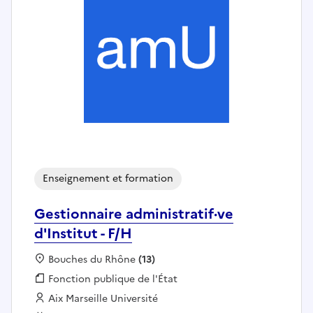
Enseignement et formation
Gestionnaire administratif·ve
d'Institut - F/H
Localisation :
Bouches du Rhône
(13)
Fonction publique :
Fonction publique de l'État
Employeur :
Aix Marseille Université