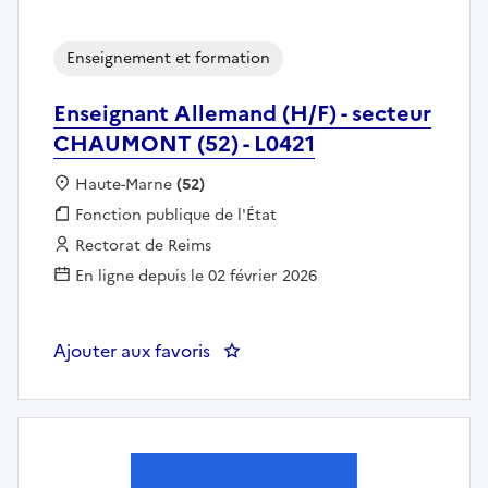
Enseignement et formation
Enseignant Allemand (H/F) - secteur
CHAUMONT (52) - L0421
Localisation :
Haute-Marne
(52)
Fonction publique :
Fonction publique de l'État
Employeur :
Rectorat de Reims
En ligne depuis le 02 février 2026
Ajouter aux favoris
: Enseignant Allemand (H/F) - s