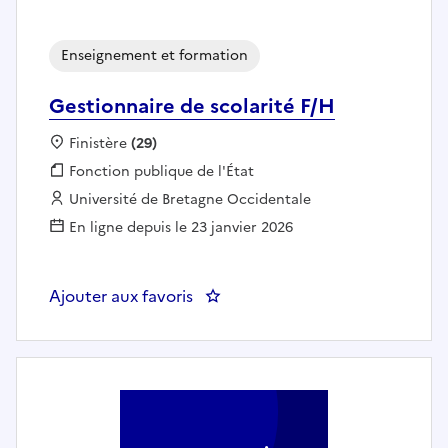
Enseignement et formation
Gestionnaire de scolarité F/H
Localisation :
Finistère
(29)
Fonction publique :
Fonction publique de l'État
Employeur :
Université de Bretagne Occidentale
En ligne depuis le 23 janvier 2026
Ajouter aux favoris
: Gestionnaire de scolarité F/H