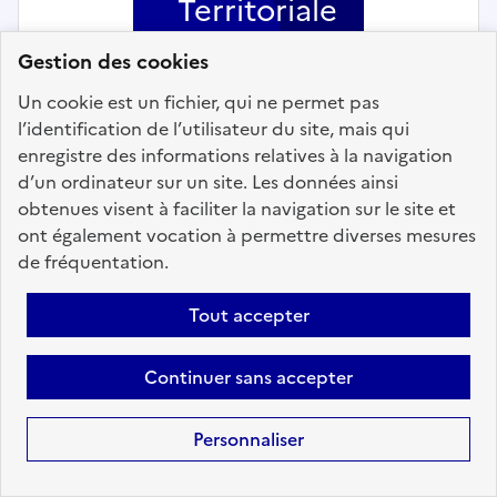
Territoriale
Gestion des cookies
Un cookie est un fichier, qui ne permet pas
l’identification de l’utilisateur du site, mais qui
enregistre des informations relatives à la navigation
Enseignement et formation
d’un ordinateur sur un site. Les données ainsi
obtenues visent à faciliter la navigation sur le site et
Enseignant artistique, discipline
ont également vocation à permettre diverses mesures
piano (h/f) - Conservatoire de
de fréquentation.
Châtillon
Tout accepter
Localisation :
Hauts-de-Seine
(92)
Fonction publique :
Fonction publique Territoriale
Continuer sans accepter
Employeur :
Etablissements publics de coopération
intercommunale
Personnaliser
En ligne depuis le 27 juillet 2026