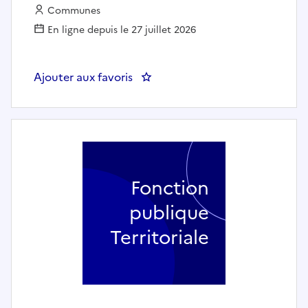
Employeur :
Communes
En ligne depuis le 27 juillet 2026
Ajouter aux favoris
: Professeur de piano jazz (h/f) - 
Fonction
publique
Territoriale