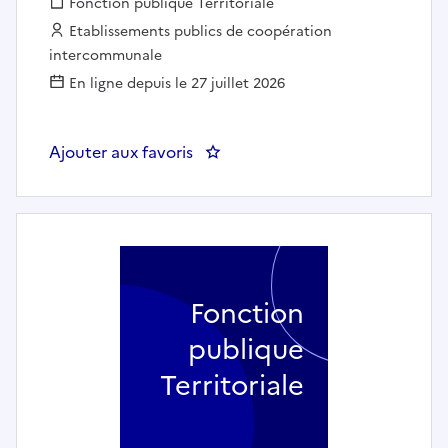
Fonction publique :
Fonction publique Territoriale
Employeur :
Etablissements publics de coopération
intercommunale
En ligne depuis le 27 juillet 2026
Ajouter aux favoris
: enseignant en formation mu
Fonction
publique
Territoriale