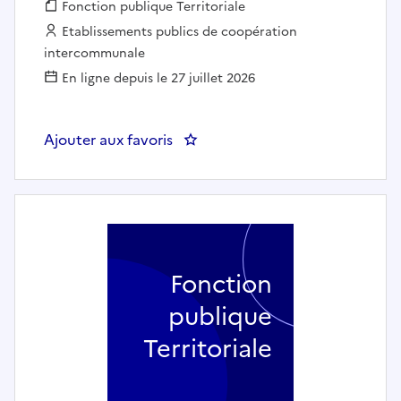
Fonction publique :
Fonction publique Territoriale
Employeur :
Etablissements publics de coopération
intercommunale
En ligne depuis le 27 juillet 2026
Ajouter aux favoris
: Professeur de danse contem
Fonction
publique
Territoriale