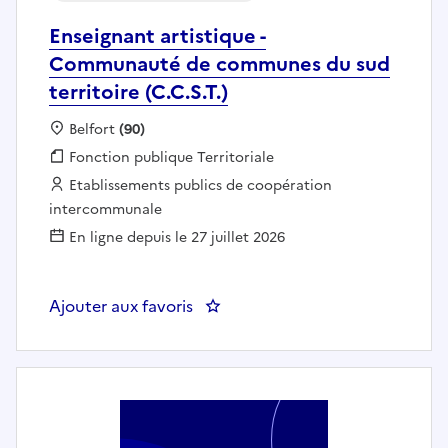
Enseignant artistique -
Communauté de communes du sud
territoire (C.C.S.T.)
Localisation :
Belfort
(90)
Fonction publique :
Fonction publique Territoriale
Employeur :
Etablissements publics de coopération
intercommunale
En ligne depuis le 27 juillet 2026
Ajouter aux favoris
: Enseignant artistique - Commun