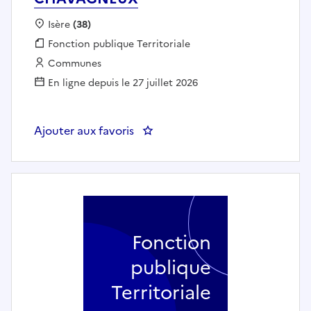
Localisation :
Isère
(38)
Fonction publique :
Fonction publique Territoriale
Employeur :
Communes
En ligne depuis le 27 juillet 2026
Ajouter aux favoris
: intervenant en milieu scola
Fonction
publique
Territoriale