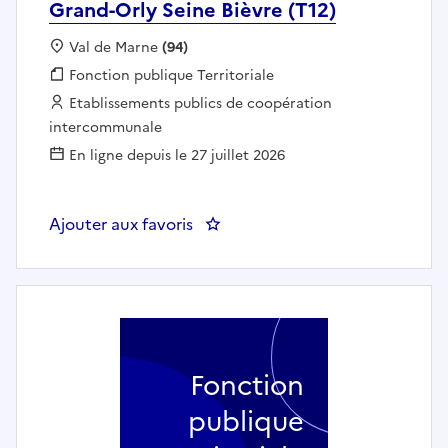
Grand-Orly Seine Bièvre (T12)
Localisation :
Val de Marne
(94)
Fonction publique :
Fonction publique Territoriale
Employeur :
Etablissements publics de coopération
intercommunale
En ligne depuis le 27 juillet 2026
Ajouter aux favoris
: Enseignant de théâtre 4h30 (h/f
Fonction
publique