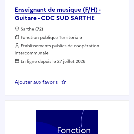
Enseignant de musique (F/H) -
Guitare - CDC SUD SARTHE
Localisation :
Sarthe
(72)
Fonction publique :
Fonction publique Territoriale
Employeur :
Etablissements publics de coopération
intercommunale
En ligne depuis le 27 juillet 2026
Ajouter aux favoris
: Enseignant de musique (F/H) -
Fonction