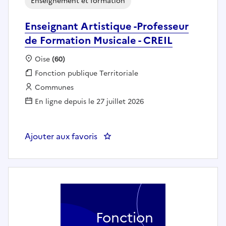
Enseignement et formation
Enseignant Artistique -Professeur
de Formation Musicale - CREIL
Localisation :
Oise
(60)
Fonction publique :
Fonction publique Territoriale
Employeur :
Communes
En ligne depuis le 27 juillet 2026
Ajouter aux favoris
: Enseignant Artistique -Profess
Fonction