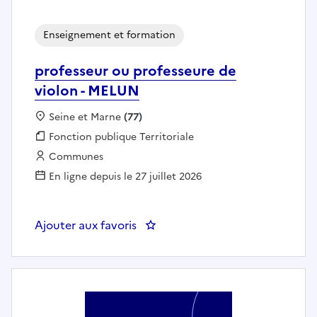
Enseignement et formation
professeur ou professeure de
violon - MELUN
Localisation :
Seine et Marne
(77)
Fonction publique :
Fonction publique Territoriale
Employeur :
Communes
En ligne depuis le 27 juillet 2026
Ajouter aux favoris
: professeur ou professeure de v