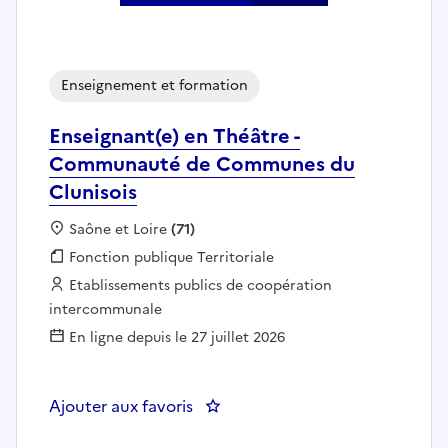
Enseignement et formation
Enseignant(e) en Théâtre -
Communauté de Communes du
Clunisois
Localisation :
Saône et Loire
(71)
Fonction publique :
Fonction publique Territoriale
Employeur :
Etablissements publics de coopération
intercommunale
En ligne depuis le 27 juillet 2026
Ajouter aux favoris
: Enseignant(e) en Théâtre - C