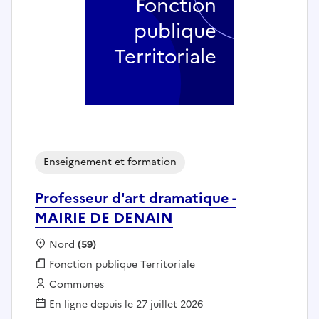
Fonction
publique
Territoriale
Enseignement et formation
Professeur d'art dramatique -
MAIRIE DE DENAIN
Localisation :
Nord
(59)
Fonction publique :
Fonction publique Territoriale
Employeur :
Communes
En ligne depuis le 27 juillet 2026