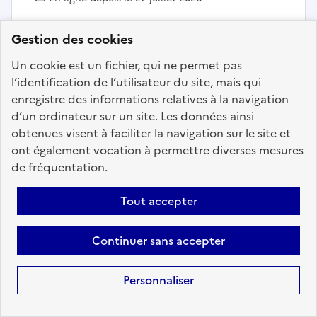
Gestion des cookies
Ajouter aux favoris
: Enseignant artistique - spéciali
Un cookie est un fichier, qui ne permet pas
l’identification de l’utilisateur du site, mais qui
enregistre des informations relatives à la navigation
Précédent
1
25
26
27
28
d’un ordinateur sur un site. Les données ainsi
obtenues visent à faciliter la navigation sur le site et
29
30
31
176
Suivant
ont également vocation à permettre diverses mesures
de fréquentation.
Aller à la page
Tout accepter
Continuer sans accepter
Téléchargez dès à
présent l'application
Personnaliser
mobile “Choisir le