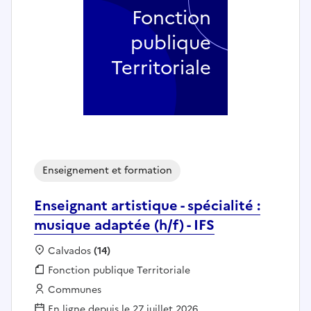
Fonction
publique
Territoriale
Enseignement et formation
Enseignant artistique - spécialité :
musique adaptée (h/f) - IFS
Localisation :
Calvados
(14)
Fonction publique :
Fonction publique Territoriale
Employeur :
Communes
En ligne depuis le 27 juillet 2026