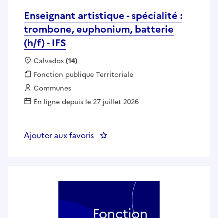
Enseignant artistique - spécialité :
trombone, euphonium, batterie
(h/f) - IFS
Localisation :
Calvados
(14)
Fonction publique :
Fonction publique Territoriale
Employeur :
Communes
En ligne depuis le 27 juillet 2026
Ajouter aux favoris
: Enseignant artistique - spéciali
Fonction