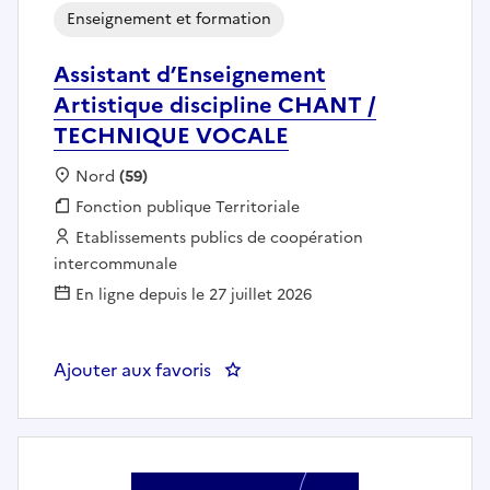
Enseignement et formation
Assistant d’Enseignement
Artistique discipline CHANT /
TECHNIQUE VOCALE
Localisation :
Nord
(59)
Fonction publique :
Fonction publique Territoriale
Employeur :
Etablissements publics de coopération
intercommunale
En ligne depuis le 27 juillet 2026
Ajouter aux favoris