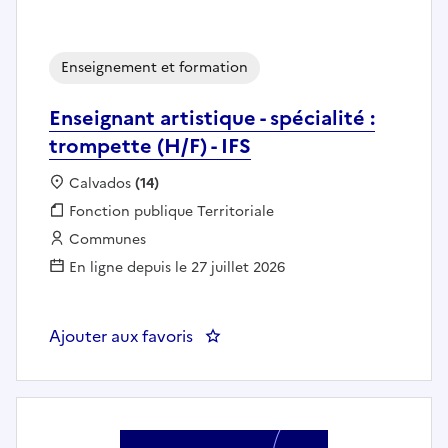
Enseignement et formation
Enseignant artistique - spécialité :
trompette (H/F) - IFS
Localisation :
Calvados
(14)
Fonction publique :
Fonction publique Territoriale
Employeur :
Communes
En ligne depuis le 27 juillet 2026
Ajouter aux favoris
: Enseignant artistique - spécialit