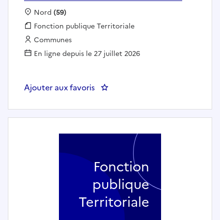
Localisation :
Nord
(59)
Fonction publique :
Fonction publique Territoriale
Employeur :
Communes
En ligne depuis le 27 juillet 2026
Ajouter aux favoris
: Dumiste - MAIRIE DE MAUBEU
Fonction
publique
Territoriale