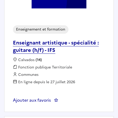
Enseignement et formation
Enseignant artistique - spécialité :
guitare (h/f) - IFS
Localisation :
Calvados
(14)
Fonction publique :
Fonction publique Territoriale
Employeur :
Communes
En ligne depuis le 27 juillet 2026
Ajouter aux favoris
: Enseignant artistique - spécialité