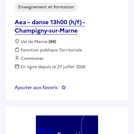
Enseignement et formation
Aea – danse 13h00 (h/f) -
Champigny-sur-Marne
Localisation :
Val de Marne
(94)
Fonction publique :
Fonction publique Territoriale
Employeur :
Communes
En ligne depuis le 27 juillet 2026
Ajouter aux favoris
: Aea – danse 13h00 (h/f) - Cha