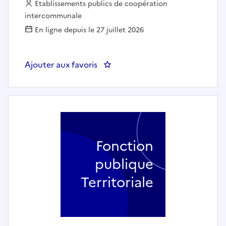
Employeur :
Etablissements publics de coopération
intercommunale
En ligne depuis le 27 juillet 2026
Ajouter aux favoris
: Enseignant de musique (F/H) 
Fonction
publique
Territoriale