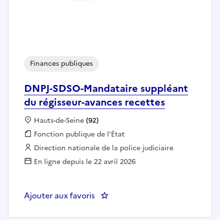
Finances publiques
DNPJ-SDSO-Mandataire suppléant
du régisseur-avances recettes
Localisation :
Hauts-de-Seine
(92)
Fonction publique :
Fonction publique de l'État
Employeur :
Direction nationale de la police judiciaire
En ligne depuis le 22 avril 2026
Ajouter aux favoris
: DNPJ-SDSO-Mandataire suppléan