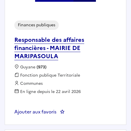
Finances publiques
Responsable des affaires
financières - MAIRIE DE
MARIPASOULA
Localisation :
Guyane
(973)
Fonction publique :
Fonction publique Territoriale
Employeur :
Communes
En ligne depuis le 22 avril 2026
Ajouter aux favoris
: Responsable des affaires fina