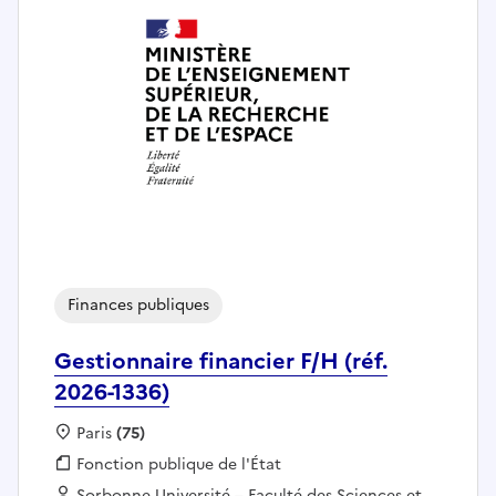
Finances publiques
Gestionnaire financier F/H (réf.
2026-1336)
Localisation :
Paris
(75)
Fonction publique :
Fonction publique de l'État
Employeur :
Sorbonne Université – Faculté des Sciences et