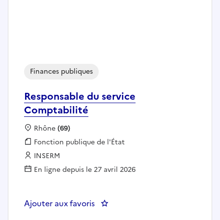
Finances publiques
Responsable du service
Comptabilité
Localisation :
Rhône
(69)
Fonction publique :
Fonction publique de l'État
Employeur :
INSERM
En ligne depuis le 27 avril 2026
Ajouter aux favoris
: Responsable du service Compta