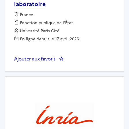
laboratoire
Localisation :
France
Fonction publique :
Fonction publique de l'État
Employeur :
Université Paris Cité
En ligne depuis le 17 avril 2026
Ajouter aux favoris
: PH19462 - Gestionnaire financi