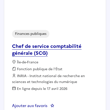
Finances publiques
Chef de service comptabilité
générale (SCG)
Localisation :
Île-de-France
Fonction publique :
Fonction publique de l'État
Employeur :
INRIA - Institut national de recherche en
sciences et technologies du numérique
En ligne depuis le 17 avril 2026
Ajouter aux favoris
: Chef de service comptabilité g