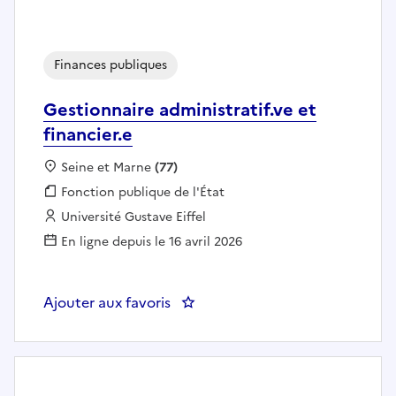
Finances publiques
Gestionnaire administratif.ve et
financier.e
Localisation :
Seine et Marne
(77)
Fonction publique :
Fonction publique de l'État
Employeur :
Université Gustave Eiffel
En ligne depuis le 16 avril 2026
Ajouter aux favoris
: Gestionnaire administratif.ve et