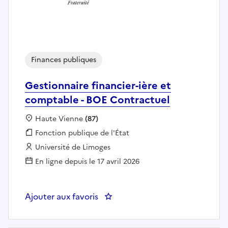
Finances publiques
Gestionnaire financier-ière et
comptable - BOE Contractuel
Localisation :
Haute Vienne
(87)
Fonction publique :
Fonction publique de l'État
Employeur :
Université de Limoges
En ligne depuis le 17 avril 2026
Ajouter aux favoris
: Gestionnaire financier-ière et