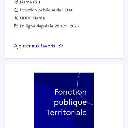
Localisation :
Marne
(51)
Fonction publique :
Fonction publique de l'État
Employeur :
DDFIP Marne
En ligne depuis le 28 avril 2026
Ajouter aux favoris
: IDIV CN / AP - Adjoint à la Res
Fonction
publique
Territoriale