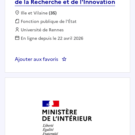
de la Recherche et de l'Innovation
Localisation :
Ille et Vilaine
(35)
Fonction publique :
Fonction publique de l'État
Employeur :
Université de Rennes
En ligne depuis le 22 avril 2026
Ajouter aux favoris
: Responsable adjoint.e du pôle g