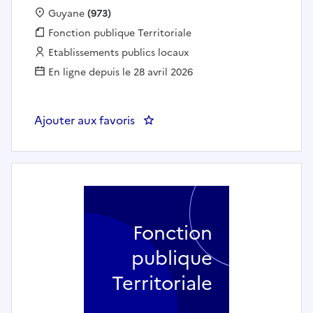
Localisation :
Guyane
(973)
Fonction publique :
Fonction publique Territoriale
Employeur :
Etablissements publics locaux
En ligne depuis le 28 avril 2026
Ajouter aux favoris
: Assistant(e) d'Appui Pilotage 
Fonction
publique
Territoriale