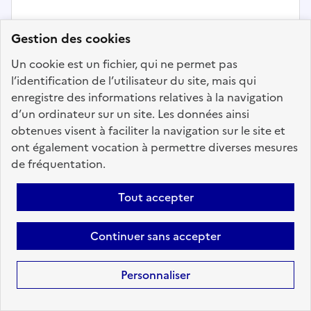
Gestion des cookies
Finances publiques
Un cookie est un fichier, qui ne permet pas
Technicien-ne en gestion financière
l’identification de l’utilisateur du site, mais qui
enregistre des informations relatives à la navigation
Localisation :
Puy de Dôme
(63)
d’un ordinateur sur un site. Les données ainsi
Fonction publique :
Fonction publique de l'État
obtenues visent à faciliter la navigation sur le site et
Employeur :
Université Clermont Auvergne
ont également vocation à permettre diverses mesures
En ligne depuis le 16 avril 2026
de fréquentation.
Tout accepter
Ajouter aux favoris
: Technicien-ne en gestion financ
Continuer sans accepter
Précédent
1
63
64
65
66
Personnaliser
67
68
69
72
Suivant