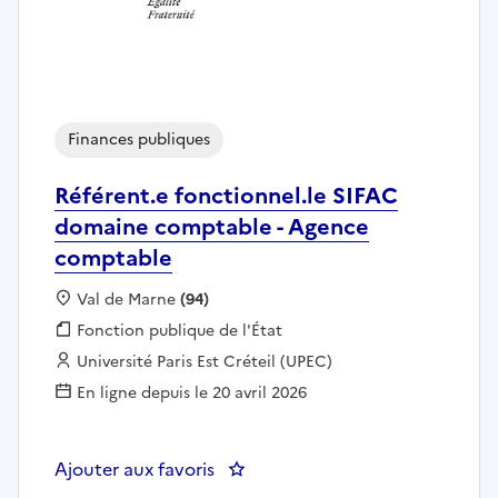
Finances publiques
Référent.e fonctionnel.le SIFAC
domaine comptable - Agence
comptable
Localisation :
Val de Marne
(94)
Fonction publique :
Fonction publique de l'État
Employeur :
Université Paris Est Créteil (UPEC)
En ligne depuis le 20 avril 2026
Ajouter aux favoris
: Référent.e fonctionnel.le SIF