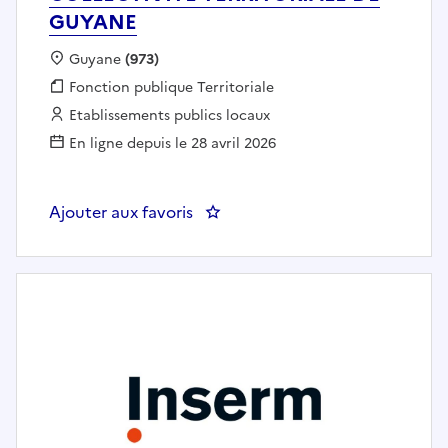
GUYANE
Localisation :
Guyane
(973)
Fonction publique :
Fonction publique Territoriale
Employeur :
Etablissements publics locaux
En ligne depuis le 28 avril 2026
Ajouter aux favoris
: COORDINATEUR(TRICE) RH ET 