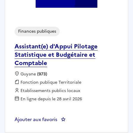
Finances publiques
Assistant(e) d'Appui Pilotage
Statistique et Budgétaire et
Comptable
Localisation :
Guyane
(973)
Fonction publique :
Fonction publique Territoriale
Employeur :
Etablissements publics locaux
En ligne depuis le 28 avril 2026
Ajouter aux favoris
: Assistant(e) d'Appui Pilotage 