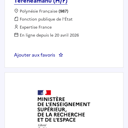
Tereheamanu (H/F)
Localisation :
Polynésie Française
(987)
Fonction publique :
Fonction publique de l'État
Employeur :
Expertise France
En ligne depuis le 20 avril 2026
Ajouter aux favoris
: Expert / experte en stratégie