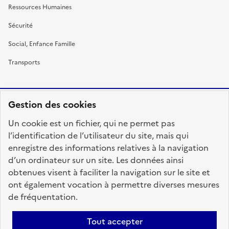
Ressources Humaines
Sécurité
Social, Enfance Famille
Transports
Gestion des cookies
RÉPUBLIQUE
Un cookie est un fichier, qui ne permet pas
FRANÇAISE
l’identification de l’utilisateur du site, mais qui
enregistre des informations relatives à la navigation
d’un ordinateur sur un site. Les données ainsi
obtenues visent à faciliter la navigation sur le site et
fonction-publique.gouv.fr
legifrance.gouv.fr
ont également vocation à permettre diverses mesures
de fréquentation.
gouvernement.fr
service-public.fr
data.gouv.fr
Tout accepter
Plan du site
Accessibilité : totalement conforme